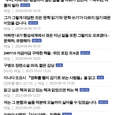
름의 빌라
페이퍼
해밀 | 2024-04-04 16:18
그가 그렇게 대답한 것은 ‘문학 읽기‘와 ‘문학 쓰기‘가 다르지 않기 때문
이었을 겁니다.
페이퍼
해밀 | 2024-04-04 16:15
어쩌면 내가 행성세계에서 겪은 지난 일들 또한 그럴지도 모르겠다. -
문목하, 유령해마
페이퍼
해밀 | 2024-04-04 16:10
240113 야금야금 구매한 책들 : 위민 토킹 외 6권
페이퍼
해밀 | 2024-04-04 16:05
구병모 장편소설 파과, 짧은 감상
리뷰
[파과]
해밀 | 2023-10-31 12:20
이나다 도요시 『영화를 빨리 감기로 보는 사람들』을 읽고
리뷰
[영화를 빨리 감기로 ..]
해밀 | 2023-08-16 15:30
읽고 싶은 책과 읽고 있는 책과 읽었으면 하는 책
페이퍼
해밀 | 2023-08-09 12:27
저는 그 분함과 슬픔 덕분에 오늘까지 살아올 수 있었습니다.
페이퍼
해밀 | 2023-08-09 12:05
이슬아 산문집 『심신 단련』 밑줄들
페이퍼