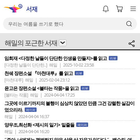
해밀의 포근한 서재
임희재 <다정한 날들이 단단한 인생을 만들지>를 읽고
리뷰
[다정한 날들이 단단한..]
해밀 | 2025-10-02 23:58
천쉐 장편소설 『마천대루』를 읽고
리뷰
[마천대루]
해밀 | 2025-02-04 23:12
윤고은 장편소설 <불타는 작품>을 읽고
리뷰
[불타는 작품]
해밀 | 2024-04-04 17:25
그곳에 이르기까지의 불행이 심상치 않았던 만큼 그건 강렬한 실감이
었으리라.
페이퍼
해밀 | 2024-04-04 16:37
양우조,최선화 <제시의 일기> 밑줄들
페이퍼
해밀 | 2024-04-04 16:20
˝주아, 너에게는 평범하지 않은 삶을 살 자유가 있단다.˝ - 백수린, 여