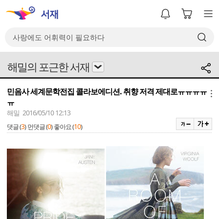
해밀의 포근한 서재
민음사 세계문학전집 콜라보에디션. 취향 저격 제대로ㅠㅠㅠㅠ
메뉴
ㅠ
해밀 2016/05/10 12:13
3
0
10
댓글 (
)
먼댓글 (
)
좋아요 (
)