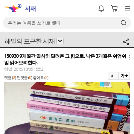
해밀의 포근한 서재
150930 9개월간 열심히 달려온 그 힘으로, 남은 3개월은 쉬엄쉬
메뉴
엄 읽어보려한다.
해밀 2015/10/05 15:52
2
0
2
댓글 (
)
먼댓글 (
)
좋아요 (
)