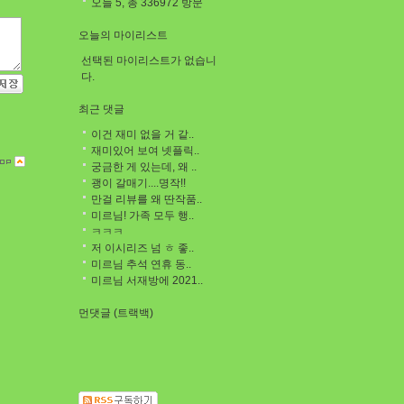
오늘 5, 총 336972 방문
오늘의 마이리스트
선택된 마이리스트가 없습니
다.
최근 댓글
이건 재미 없을 거 같..
재미있어 보여 넷플릭..
궁금한 게 있는데, 왜 ..
괭이 갈매기....명작!!
만걸 리뷰를 왜 딴작품..
미르님! 가족 모두 행..
ㅋㅋㅋ
저 이시리즈 넘 ㅎ 좋..
미르님 추석 연휴 동..
미르님 서재방에 2021..
먼댓글 (트랙백)