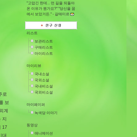
"고맙긴 한데... 먼 길을 되돌아
온 이유가 뭔가요?" "당신을 꿈
에서 보았거든." -
갈매미르
리스트
보관리스트
구매리스트
마이리스트
마이리뷰
국내소설
국외소설
국내비소설
국외비소설
우주로
를 보
마이페이퍼
 외계
녹색당 이야기
 지
동영상
17
애니메이션
기대