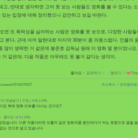
테고, 반대로 생각하면 고어 못 보는 사람들도 영화를 볼 수 있다는 
수 있는 입장에 대해 정리했으니 감안하고 보길 바란다.
 나오면 또 폭력성을 싫어하는 사람은 영화를 못 보므로, 다양한 사람들
고 본다. 근데 아까 말한대로 마지막 30분이 좀 의뭉스럽다. 인물의 
 많이 생략한 거 같은데 봉준호 감독님 원래 이 영화 몇 분이었나요.
 거 같은데. 다음 작품은 아무래도 못 볼거 같다는 생각이.
좋아요
ｌ
공유하기
ｌ
찜하기
ｌ
Tha
ㅣ
ack/vasura135/16276327
주소복사
먼댓글바로
|
|
|
|
0
댓글달기
수정
삭제
URL
메이킹 북에 영화 리뷰를 다시는 건가요?
|
41
좋아요
0
URL
없었습니다. 다른 작품이라면 모를까 같은 영화작품 평인데다가 저는 호평으로 글을 
없는 것으로 알고 있습니다.