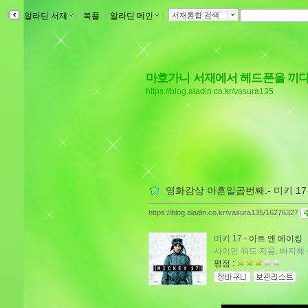
알라딘 서재
ｌ
북플
ｌ
알라딘 메인
ｌ
서재통합 검색
마호가니 서재에서 헤드폰을 끼
https://blog.aladin.co.kr/vasura135
영화감상 아흔일곱번째.- 미키 17
https://blog.aladin.co.kr/vasura135/16276327
미키 17
- 아트 앤 메이킹
사이먼 워드 지음, 배지혜 옮
평점 :