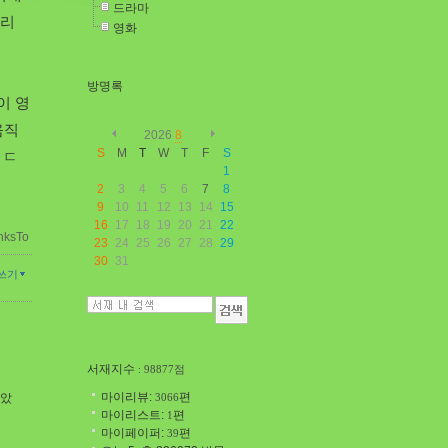
드라마
소리
영화
방명록
이 영
움직
2026
8
S
M
T
W
T
F
S
 ㄷ
1
2
3
4
5
6
7
8
9
10
11
12
13
14
15
16
17
18
19
20
21
22
nksTo
23
24
25
26
27
28
29
30
31
쓰기
서재지수
: 98877점
마이리뷰:
편
3066
달았
마이리스트:
편
1
마이페이퍼:
편
39