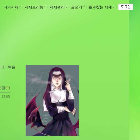
나의서재
ｌ
서재브리핑
ｌ
서재관리
ｌ
글쓰기
ｌ
즐겨찾는 서재
ｌ
관리
ｌ
북플
댓글(
2
)
4 13:05