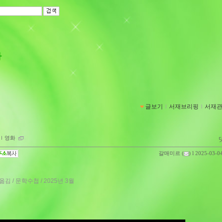
다
글보기
ｌ
서재브리핑
ｌ
서재
ｌ
영화
갈매미르
(
) l 2025-03-0
김 / 문학수첩 / 2025년 3월