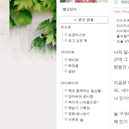
마이
-
빨강앙마
https://bl
리스트
보관리스트
읽고 싶은 책
나의 알
마이리뷰
근데 그
책리뷰
화장품
한동안 
음반
지금은 
마이페이퍼
와.. 
책과 함께하는 일상들..
앙마씨의 궁시렁
나 인기
책이여 나의품으로~
책읽기 기록장
늘 구석
영화,애니보기
이벤트
왜 인기