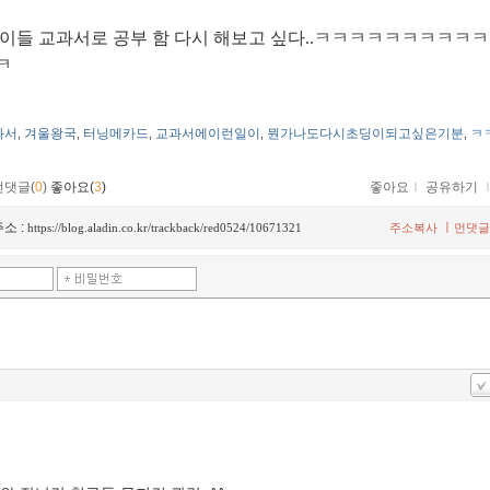
아이들 교과서로 공부 함 다시 해보고 싶다..ㅋㅋㅋㅋㅋㅋㅋㅋㅋ
ㅋ
과서
겨울왕국
터닝메카드
교과서에이런일이
뭔가나도다시초딩이되고싶은기분
ㅋ
,
,
,
,
,
먼댓글(
0
)
좋아요(
3
)
좋아요
ｌ
공유하기
소 :
ㅣ
https://blog.aladin.co.kr/trackback/red0524/10671321
주소복사
먼댓글