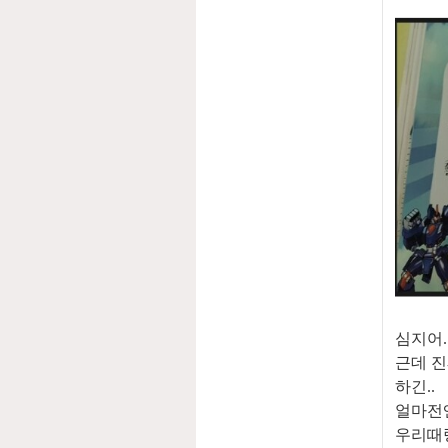
심지어.
근데 진
하긴..
얼마전엔
우리때랑