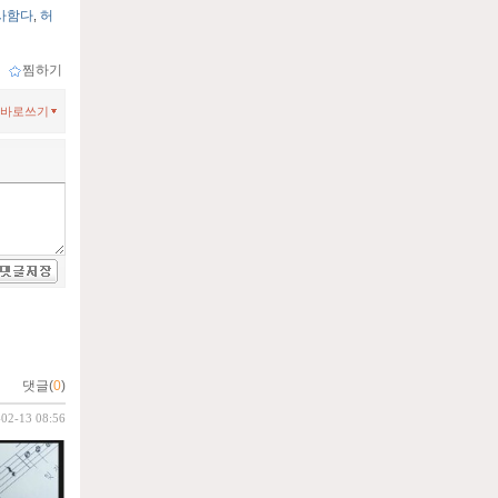
사함다
허
,
ｌ
찜하기
바로쓰기
댓글(
0
)
-02-13 08:56