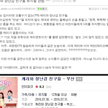
와 장난감 친구들 뮤지컬 관람..^^
ｌ
앙마씨의 궁시렁
og.aladin.co.kr/red0524/8698144
빨강앙마
l 2016
는 집이라면 모를수가 없는(?!!!) 캐리와 장난감 친구들.
수십번씩 "안녕~"을 외치며 말도 제대로 못하는 둘째넘이 손을 흔들고, "왼쪽, 짝짝짝!
라고 춤을 추는 캐리. 어디선가 보니, 뽀통령을 제치고 어린이들에게 1위를 차지했다는 
라는 말도 있고...
큼 캐리가 열풍이라는 거죠.
(ㅋㅋ)도 처음 유튜브로 캐리앤토이즈~를 할땐 얌전했어요. 말도 그리 많치 않았고, 
우도 있었고..
 아주.. 세련된(?!) 말솜씨와 아이들과 같은 눈높이로.. 이제 캐리에 이어 캐빈(캐리오
 요즘은 엘리까지...크아~ 그러더니..그녀가 공연까지...???????????오오오..
가 이런 아이들 공연소식은 늦게 접하는 소식통이 감감인 사람인데.. 어느날 지나다 포스터
 가야한다며.. 급하게 표 알아보니 op석 두자리 발견~!!!