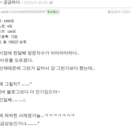
~ 궁금하다.
ｌ
앙마씨의 궁시렁
og.aladin.co.kr/red0524/16653209
빨강앙마
l 2025
서점에 한달째 방문자수가 어마어마하다..
 이유를 모르겠다.
선재때문에 그런거 같아서 걍 그런가보다 했는데..
왜 그렇치? ㅡㅡ^
네이버 블로그보다 더 인기있드아~
인일쎄..ㅡㅡ;;
에 쳐박힌 서재였거늘...ㅋㅋㅋㅋㅋㅋㅋ
 급상승인거냐..ㅡㅡ^