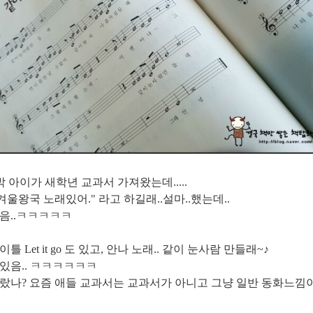
박 아이가 새학년 교과서 가져왔는데.....
 겨울왕국 노래있어." 라고 하길래..설마..했는데..
음..ㅋㅋㅋㅋㅋ
틀 Let it go 도 있고, 안나 노래.. 같이 눈사람 만들래~♪
있음.. ㅋㅋㅋㅋㅋㅋ
랐나? 요즘 애들 교과서는 교과서가 아니고 그냥 일반 동화느낌이