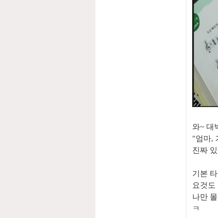
와~ 대
"엄마,
진짜 있
기본 타이
요것도 
나만 몰
ㅋ