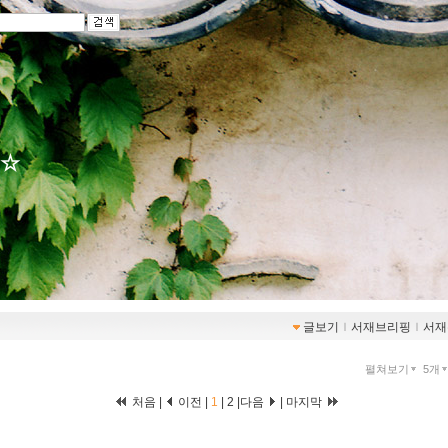
~☆
글보기
ｌ
서재브리핑
ｌ
서재
펼쳐보기
5개
처음 |
이전 |
1
|
2
|
다음
|
마지막