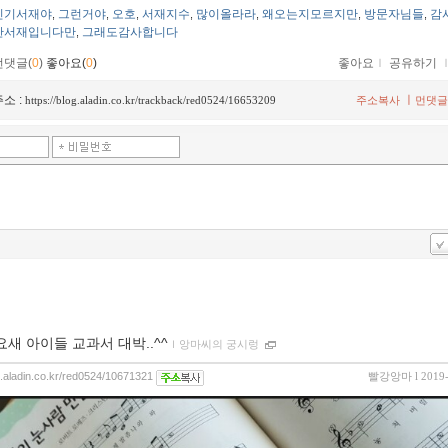
인기서재야
그런거야
오호
서재지수
많이올라라
왜오는지모르지만
방문자님들
감
,
,
,
,
,
,
,
한서재입니다만
그래도감사합니다
,
먼댓글(
0
)
좋아요(
0
)
좋아요
ｌ
공유하기
소 :
ㅣ
https://blog.aladin.co.kr/trackback/red0524/16653209
주소복사
먼댓글
.요새 아이들 교과서 대박..^^
ｌ
앙마씨의 궁시렁
og.aladin.co.kr/red0524/10671321
빨강앙마
l 2019