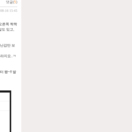
댓글(
5
)
-08-16 15:45
 오른쪽 짝짝
말도 있고,
장난감만 보
빠라지요..ㅋ
 뙁~!! 발