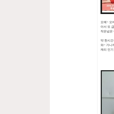
오예~ 오
아서 또 급
작은넘은 
약 한시간
와~ 가니
캐리 인기