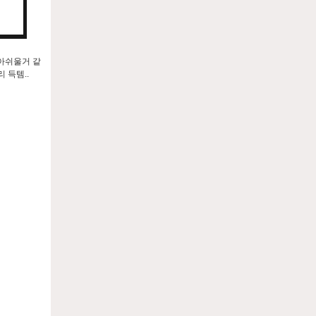
 아쉬울거 같
 득템..