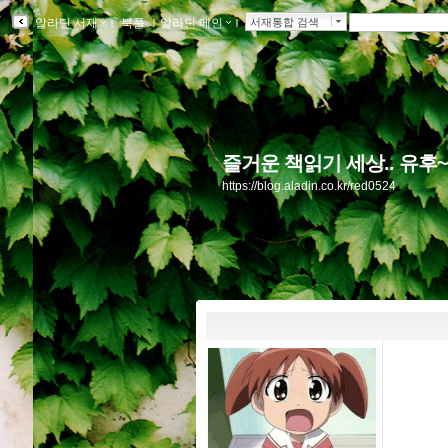
알라딘 서재
ｌ
북플
ｌ
알라딘 메인
ｌ
서재통합 검색
즐거운 책읽기 세상.. 유후
https://blog.aladin.co.kr/red0524