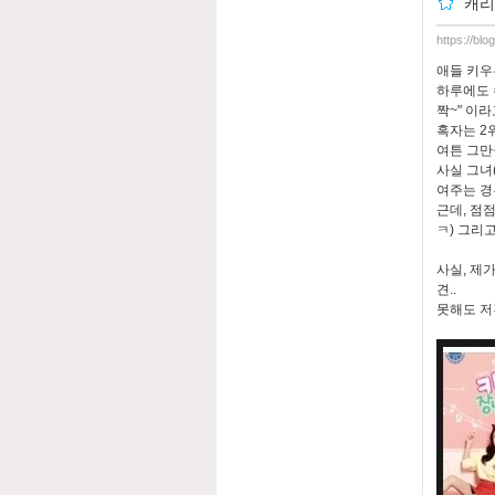
캐리
https://bl
애들 키우
하루에도 
짝~" 이
혹자는 2위
여튼 그만
사실 그녀
여주는 경
근데, 점점
ㅋ) 그리고
사실, 제
견..
못해도 저건