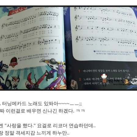
. 터닝메카드 노래도 있똬아~~~~ㅡㅡ;;
짜 이런걸로 배우면 신나긴 하겠다. ㅋㅋ
 "사랑을 했다." 요걸로 리코더 연습하던데..
 정말 격세지감 느끼게 하누만..