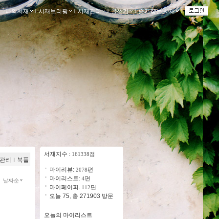
나의서재
ｌ
서재브리핑
ｌ
서재관리
ｌ
글쓰기
ｌ
즐겨찾는 서재
ｌ
서재지수
: 161338점
관리
ｌ
북플
마이리뷰:
편
2078
마이리스트:
편
4
날짜순
마이페이퍼:
편
112
오늘 75, 총 271903 방문
오늘의 마이리스트