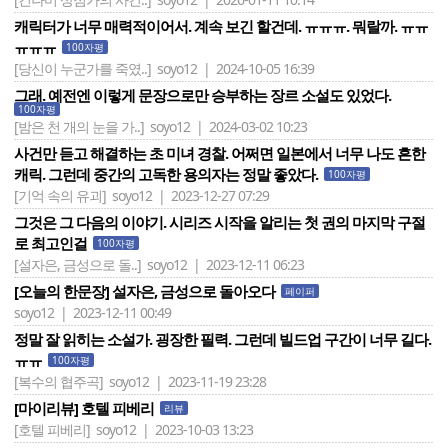
캐릭터가 너무 매력적이어서. 계속 보긴 할건데. ㅠㅠㅠ. 뭐랄까. ㅠㅠ
ㅠㅠㅠ
100자평
[당신이 누군가를 죽였..]
soyo12 | 2024-10-05 16:39
그래. 예전엔 이렇게 문장으로만 승부하는 장르 소설도 있었다.
100자평
[밤은 천 개의 눈을 가..]
soyo12 | 2024-03-02 10:23
사건만 듣고 해결하는 초 미녀 경찰. 어쩌면 일본에서 너무 나도 흔한
캐릭. 그런데 중간의 고독한 용의자는 정말 좋았다.
100자평
[기억 속의 유괴]
soyo12 | 2023-12-27 07:29
그것은 그 다음의 이야기. 시리즈 시작을 알리는 첫 권의 마지막 구절
로 최고인걸
100자평
[설자은, 금성으로 돌..]
soyo12 | 2023-12-11 06:23
[오늘의 한문장] 설자은, 금성으로 돌아오다
페이퍼
soyo12 | 2023-12-11 00:49
정말 잘 읽히는 소설가. 굉장한 필력. 그런데 빌드업 구간이 너무 길다.
ㅠㅠ
100자평
[복수의 협주곡]
soyo12 | 2023-11-19 23:28
[마이리뷰] 호텔 피베리
리뷰
[호텔 피베리]
soyo12 | 2023-10-03 13:23