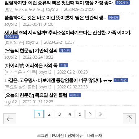
발랄하지만. 이런 종류의 책은 첫번째 책이 항상 가장 좋다.
100자평
[빨간 모자, 피노키오..]
soyo12 | 2023-09-25 01:50
쓸쓸하다는 것은 바로 이런 뜻이겠지. 땅은 인간의 생...
페이퍼
soyo12 | 2023-06-11 01:20
새 시리즈의 시작일까? 추리소설이라기보다는 잔잔한. 가족 이야기.
100자평
[희망의 끈]
soyo12 | 2023-02-21 03:37
[오늘의 한문장] 기만의 살의
페이퍼
soyo12 | 2022-02-24 18:32
[마이리뷰] 어리석은 자의 독
리뷰
[어리석은 자의 독]
soyo12 | 2022-02-21 00:23
나같은. 고유명사 바보에겐 등장인물이 너무 많았다. ㅠㅠ
100자평
[목요일 살인 클럽]
soyo12 | 2022-02-02 22:33
[오늘의 한문장] 목요일 살인 클럽
페이퍼
soyo12 | 2022-01-31 12:25
1
2
3
4
5
로그인
l
PC버전
l
전체 메뉴
l
나의 서재