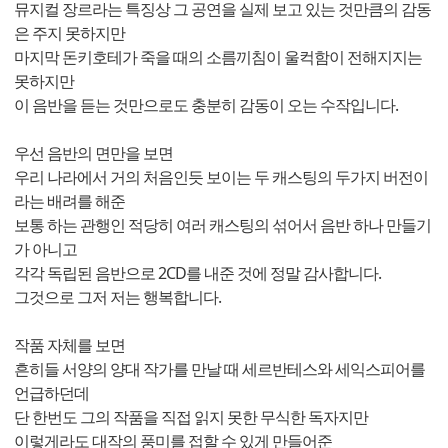
뮤지컬 장르라는 특징상 그 공연을 실제 보고 있는 것만큼의 감동
은 주지 못하지만
마지막 돈키호테가 죽을 때의 소름끼침이 울컥함이 전해지지는
못하지만
이 음반을 듣는 것만으로도 충분히 감동이 오는 수작입니다.
우선 음반의 면만을 보면
우리 나라에서 거의 처음인듯 보이는 두 캐스팅의 두가지 버전이
라는 배려를 해준
보통 하는 관행인 적당히 여러 캐스팅의 섞어서 음반 하나 만들기
가 아니고
각각 독립된 음반으로 2CD를 내준 것에 정말 감사합니다.
그것으로 그저 저는 행복합니다.
작품 자체를 보면
흔히들 서양의 양대 작가를 만날 때 세르반테스와 세익스피어를
언급하던데
단 한번도 그의 작품을 직접 읽지 못한 무식한 독자지만
이렇게라도 대작의 풍미를 접할 수 있게 만들어준