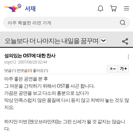
오늘보다 더 나아지는 내일을 꿈꾸며
성의있는 OST에 대한 찬사
메뉴
soyo12 2007/08/28 02:44
1
0
1
댓글 (
)
먼댓글 (
)
좋아요 (
)
아주 좋은 공연을 본 후
그 여운을 간직하기 위해서 OST를 사곤 합니다.
가끔은 공연을 보고 다소의 흥분으로 샀다가
막상 만족스럽지 않은 품질에 다시 듣지 않고 처박아 놓는 것도 많
지요.
하지만 이번 [맨오브라만챠]는 그런 신세가 될 것 같지는 않습니
다.