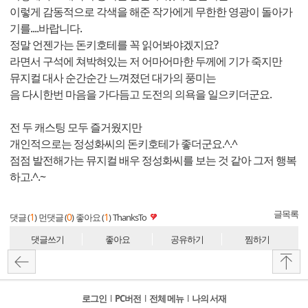
이렇게 감동적으로 각색을 해준 작가에게 무한한 영광이 돌아가
기를....바랍니다.
정말 언젠가는 돈키호테를 꼭 읽어봐야겠지요?
라면서 구석에 쳐박혀있는 저 어마어마한 두께에 기가 죽지만
뮤지컬 대사 순간순간 느껴졌던 대가의 풍미는
음 다시한번 마음을 가다듬고 도전의 의욕을 일으키더군요.
전 두 캐스팅 모두 즐거웠지만
개인적으로는 정성화씨의 돈키호테가 좋더군요.^.^
점점 발전해가는 뮤지컬 배우 정성화씨를 보는 것 같아 그저 행복
하고.^.~
글목록
1
0
1
댓글 (
)
먼댓글 (
)
좋아요 (
)
ThanksTo
댓글쓰기
좋아요
공유하기
찜하기
로그인
l
PC버전
l
전체 메뉴
l
나의 서재