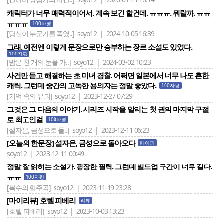
캐릭터가 너무 매력적이어서. 계속 보긴 할건데. ㅠㅠㅠ. 뭐랄까. ㅠㅠ
ㅠㅠㅠ
100자평
[당신이 누군가를 죽였..]
soyo12 | 2024-10-05 16:39
그래. 예전엔 이렇게 문장으로만 승부하는 장르 소설도 있었다.
100자평
[밤은 천 개의 눈을 가..]
soyo12 | 2024-03-02 10:23
사건만 듣고 해결하는 초 미녀 경찰. 어쩌면 일본에서 너무 나도 흔한
캐릭. 그런데 중간의 고독한 용의자는 정말 좋았다.
100자평
[기억 속의 유괴]
soyo12 | 2023-12-27 07:29
그것은 그 다음의 이야기. 시리즈 시작을 알리는 첫 권의 마지막 구절
로 최고인걸
100자평
[설자은, 금성으로 돌..]
soyo12 | 2023-12-11 06:23
[오늘의 한문장] 설자은, 금성으로 돌아오다
페이퍼
soyo12 | 2023-12-11 00:49
정말 잘 읽히는 소설가. 굉장한 필력. 그런데 빌드업 구간이 너무 길다.
ㅠㅠ
100자평
[복수의 협주곡]
soyo12 | 2023-11-19 23:28
[마이리뷰] 호텔 피베리
리뷰
[호텔 피베리]
soyo12 | 2023-10-03 13:23