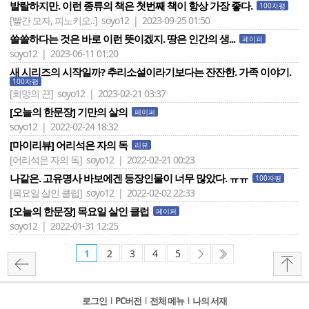
발랄하지만. 이런 종류의 책은 첫번째 책이 항상 가장 좋다.
100자평
[빨간 모자, 피노키오..]
soyo12 | 2023-09-25 01:50
쓸쓸하다는 것은 바로 이런 뜻이겠지. 땅은 인간의 생...
페이퍼
soyo12 | 2023-06-11 01:20
새 시리즈의 시작일까? 추리소설이라기보다는 잔잔한. 가족 이야기.
100자평
[희망의 끈]
soyo12 | 2023-02-21 03:37
[오늘의 한문장] 기만의 살의
페이퍼
soyo12 | 2022-02-24 18:32
[마이리뷰] 어리석은 자의 독
리뷰
[어리석은 자의 독]
soyo12 | 2022-02-21 00:23
나같은. 고유명사 바보에겐 등장인물이 너무 많았다. ㅠㅠ
100자평
[목요일 살인 클럽]
soyo12 | 2022-02-02 22:33
[오늘의 한문장] 목요일 살인 클럽
페이퍼
soyo12 | 2022-01-31 12:25
1
2
3
4
5
로그인
l
PC버전
l
전체 메뉴
l
나의 서재