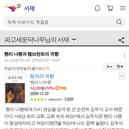
파고세운닥나무님의 서재
헨리 나웬과 렘브란트의 귀향
메뉴
파고세운닥나무 2010/07/21 14:01
6
0
12
댓글 (
)
먼댓글 (
)
좋아요 (
)
탕자의 귀향
헨리 나우웬
14,220
원 (
10%
↓
790
)
2009-12-29
: 3,928
헨리 나웬에게 다시 관심을 갖게 된 건 순전히 김두식 교수 때문
이다. <세상 속의 교회, 교회 속의 세상>에서 김두식은 헨리 나웬
이 동성애자라고 커밍아웃(?)을 하는데 나도 깜짝 놀랐다. 김두식