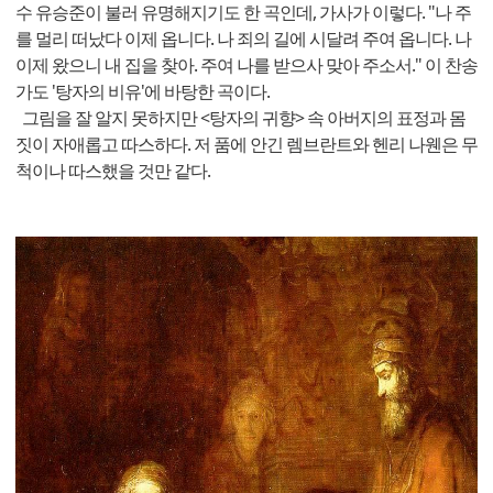
수 유승준이 불러 유명해지기도 한 곡인데, 가사가 이렇다. "나 주
를 멀리 떠났다 이제 옵니다. 나 죄의 길에 시달려 주여 옵니다. 나
이제 왔으니 내 집을 찾아. 주여 나를 받으사 맞아 주소서." 이 찬송
가도 '탕자의 비유'에 바탕한 곡이다.
그림을 잘 알지 못하지만 <탕자의 귀향> 속 아버지의 표정과 몸
짓이 자애롭고 따스하다. 저 품에 안긴 렘브란트와 헨리 나웬은 무
척이나 따스했을 것만 같다.