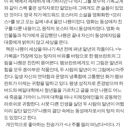
이 위 책에서 세세하게 얘기하지만 나 역시 그를 보수적 기독교계
와 같이 스펙 좋은 성직자로만 알았는데 그에게도 큰 슬픔이 있었
던 것이다. 영국 작가 에드워드 포스터의 소설을 영화화한 <모리
스>를 보고 오는 길에 내내 울던 나웬이었다. 영화는 동성애자 친
구를 다룬 내용이고, 원작자 포스터 역시 동성애자였다. 영화 속
인물들과 작가에게 공감했던 나웬은 끝내 자신이 동성애자임을
대중에게 밝히지 않고 세상을 뜬다.
책은 나웬이 세상을 떠나기 4년 전에 펴낸 말년의 작품이다. <누
가복음> 15장에 있는 탕자의 비유를 바탕으로 한 렘브란트의 그
림을 나웬은 찬찬히 뜯어본다. 렘브란트에게도 이 그림은 말년의
힘을 모두 쏟아부은 작품인데, 두 사람의 말년이 이 그림에서 마주
친다. 일생 자신의 연약함과 운명의 냉혹함에 고통했던 화가 렘브
란트가 이제는 귀향을 말하고 있다. 평생 성직자로 존경받으며 하
버드와 예일대학에서 청년들을 가르치고 글을 쓰던 나웬도 어느
새 죽음을 가까이 느끼며 대학을 떠나 지체장애인들의 공동체인
라르쉬로 귀향한다. 사뭇 다른 인생을 살던 두 사람의 말년이 어쩜
이리 같단 말인가? 나웬의 결단 속에는 동성애자로서의 탕자 의식
도 있었다고 한다.
개인적으로 좋아하는 찬송가가 <나 주를 멀리 떠났다>이다. 가