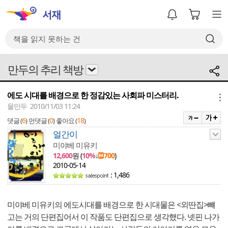
만두의 추리 책방
에도 시대를 배경으로 한 정감있는 사회파 미스터리.
메뉴
물만두 2010/11/03 11:24
6
0
18
댓글 (
)
먼댓글 (
)
좋아요 (
)
얼간이
미야베 미유키
12,600
원 (
10%
↓
700
)
2010-05-14
: 1,486
미야베 미유키의 에도시대를 배경으로 한 시대물은 <외딴집>뺴
고는 거의 단편집어서 이 작품도 단편집으로 생각했다. 넷핀 나가