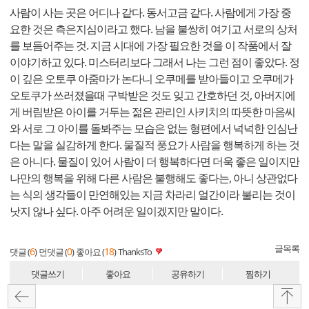
사람이 사는 곳은 어디나 같다. 동서고금 같다. 사람에게 가장 중
요한 것은 측은지심이라고 했다. 남을 불쌍히 여기고 서로의 상처
를 보듬어주는 것. 지금 시대에 가장 필요한 것을 이 작품에서 잘
이야기하고 있다. 미스터리보다 그래서 나는 그런 점이 좋았다. 정
이 깊은 오토쿠 아줌마가 논다니 오쿠메를 받아들이고 오쿠메가
오토쿠가 쓰러졌을때 구박받은 것도 잊고 간호하던 것, 아버지에
게 버림받은 아이를 거두는 젊은 관리인 사키치의 따뜻한 마음씨
와 서로 그 아이를 돌봐주는 모습은 없는 형편에서 넉넉한 인심난
다는 말을 실감하게 한다. 물질적 풍요가 사람을 행복하게 하는 것
은 아니다. 물질이 있어 사람이 더 행복하다면 더욱 좋은 일이지만
나만의 행복을 위해 다른 사람은 불행해도 좋다는, 아니 상관없다
는 식의 생각들이 만연해있는 지금 차라리 얼간이라 불리는 것이
낫지 않나 싶다. 아주 어려운 일이겠지만 말이다.
글목록
6
0
18
댓글 (
)
먼댓글 (
)
좋아요 (
)
ThanksTo
댓글쓰기
좋아요
공유하기
찜하기