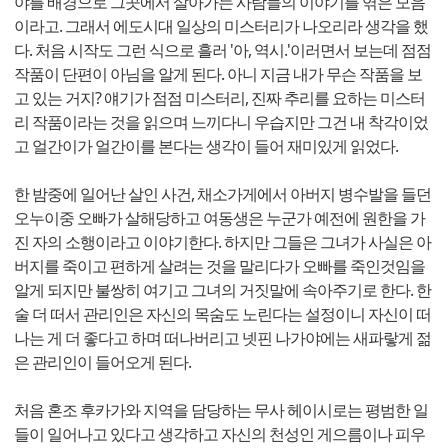
야를 배경으로 그곳에서 살아가는 사람들의 이야기를 엮은 모음
이라고. 그래서 에도시대 일상의 미스터리가 나오리라 생각을 했
다. 처음 시작도 그런 식으로 흘러 '아, 역시.'이러면서 보는데 점점
작품이 단편이 아님을 알게 된다. 아니 지금 내가 무슨 작품을 보
고 있는 거지? 얘기가 점점 미스터리, 진짜 추리를 요하는 미스터
리 작품이라는 것을 읽으며 느끼다니 우습지만 그건 내 착각이었
고 얼간이가 얼간이를 본다는 생각이 들어 재미있게 읽었다.
한 밤중에 일어난 살인 사건, 채소가게에서 아버지 병수발을 들던
오누이중 오빠가 살해당하고 여동생은 누군가 예전에 원한을 가
진 자의 소행이라고 이야기한다. 하지만 그들은 그녀가 사실은 아
버지를 죽이고 편하게 살려는 것을 말리다가 오빠를 죽인것임을
알게 되지만 불쌍히 여기고 그녀의 거짓말에 속아주기로 한다. 한
술 더 떠서 관리인은 자신의 목숨도 노린다는 설정이니 자신이 떠
나는 게 더 좋다고 하며 떠나버리고 넷핀 나가야에는 새파랗게 젊
은 관리인이 들어오게 된다.
처음 혼조 후카가와 지역을 담당하는 무사 헤이시로는 평범한 일
들이 일어나고 있다고 생각하고 자신의 천성인 게으름이나 피우