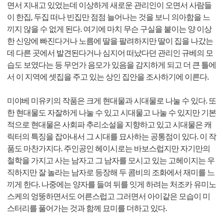
면서 지내고 있었는데 이상하게 새로운 관리인이 오면서 사람들
이 한집, 두집 떠나 빈집만 점점 늘어나는 것을 보니 의아함을 느
끼지 않을 수 없게 된다. 여기에 마치 무슨 구실을 붙이는 양 이상
한 신앙에 빠진다거나 노름에 딸을 팔려하지만 딸이 집을 나갔는
데 다른 곳에서 발견된다거나 심지어 떠났다던 관리인 규베의 모
습도 보였다는 등 무언가 음모가 있음을 감지하게 되고 더 큰 틀에
서 이 지역에 셋집을 주고 있는 상인 집안을 조사하기에 이른다.
미야베 미유키의 작품은 크게 현대물과 시대물로 나눌 수 있다. 또
한 현대물도 자잘하게 나눌 수 있고 시대물고 나눌 수 있지만 기본
적으로 현대물은 사회파 추리소설을 지향하고 있고 시대물은 캐
릭터의 특징을 잡아내서 그 시대를 묘사하는 공통점이 있다. 이 작
품도 마찬가지다. 주인공인 헤이시로는 바보스럽지만 자기만의
철학을 가지고 사는 남자고 그 남자를 모시고 있는 고헤이지는 우
직하지만 잘 놀라는 남자로 등장해 두 콤비의 조화에서 재미를 느
끼게 한다. 나중에는 양자를 들여 뒤를 잇게 하려는 처조카 유미노
스케의 엉뚱하면서도 어른스럽고 그러면서 아이같은 모습이 미
스터리를 풀어가는 것과 함께 묘미를 더하고 있다.