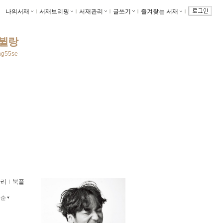
나의서재
ｌ
서재브리핑
ｌ
서재관리
ｌ
글쓰기
ｌ
즐겨찾는 서재
ｌ
뷜랑
ang55se
관리
ｌ
북플
짜순