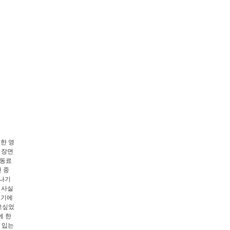
한 영
 장면
 동료
 중
떠나기
 사실
보기에
고싶었
에 한
 입는