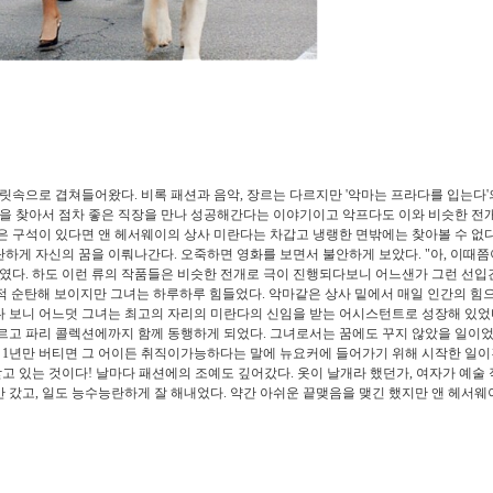
로 겹쳐들어왔다. 비록 패션과 음악, 장르는 다르지만 '악마는 프라다를 입는다'
을 찾아서 점차 좋은 직장을 만나 성공해간다는 이야기이고 악프다도 이와 비슷한 전
 구석이 있다면 앤 헤서웨이의 상사 미란다는 차갑고 냉랭한 면밖에는 찾아볼 수 없
탄하게 자신의 꿈을 이뤄나간다. 오죽하면 영화를 보면서 불안하게 보았다. "아, 이때
리였다. 하도 이런 류의 작품들은 비슷한 전개로 극이 진행되다보니 어느샌가 그런 선입
교적 순탄해 보이지만 그녀는 하루하루 힘들었다. 악마같은 상사 밑에서 매일 인간의 힘
다 보니 어느덧 그녀는 최고의 자리의 미란다의 신임을 받는 어시스턴트로 성장해 있었다
고 파리 콜렉션에까지 함께 동행하게 되었다. 그녀로서는 꿈에도 꾸지 않았을 일이었
 1년만 버티면 그 어이든 취직이가능하다는 말에 뉴요커에 들어가기 위해 시작한 일
고 있는 것이다! 날마다 패션에의 조예도 깊어갔다. 옷이 날개라 했던가, 여자가 예술
만 갔고, 일도 능수능란하게 잘 해내었다. 약간 아쉬운 끝맺음을 맺긴 했지만 앤 헤서웨