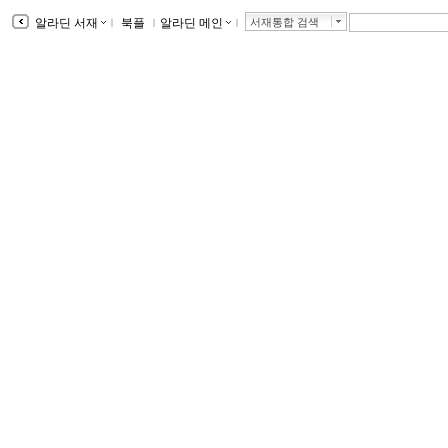
알라딘 서재
ｌ
북플
ｌ
알라딘 메인
ｌ
서재통합 검색