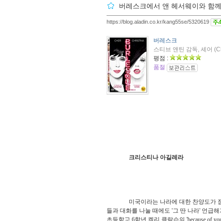
버레스크에서 앤 헤서웨이와 함께.
https://blog.aladin.co.kr/kang55se/5320619
버레스크
스티브 앤틴 감독, 셰어 (Ch
평점 :
품절
크리스티나 아길레라
미국이라는 나라에 대한 찬양도가 점
들과 대화를 나눌 때에도 '그 딴 나라' 언급
초등학교 6학년 켈리 클락슨의 'because o