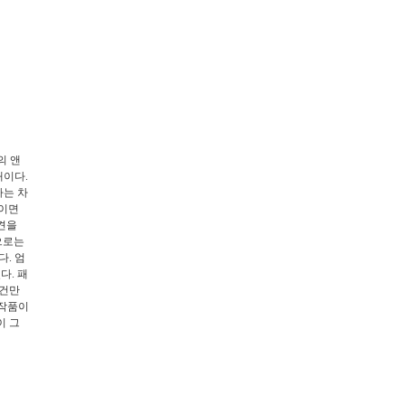
의 앤
개이다.
다는 차
쯤이면
견을
으로는
. 엄
다. 패
이건만
 작품이
이 그