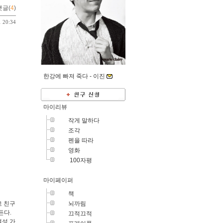
댓글(
4
)
1 20:34
한강에 빠져 죽다 -
이진
마이리뷰
작게 말하다
조각
펜을 따라
영화
100자평
마이페이퍼
책
뇌까림
고 친구
든다.
끄적끄적
여성 가