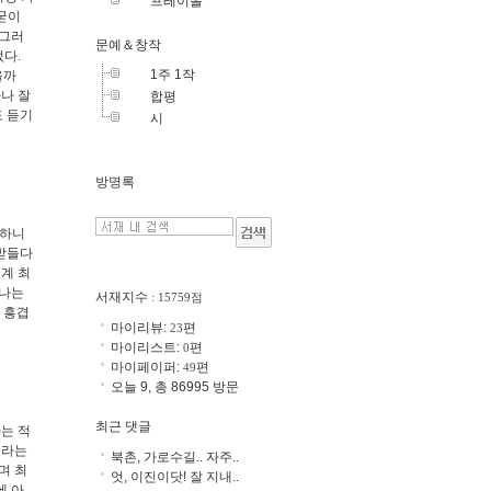
프레이폴
 굳이
 그러
문예＆창작
었다.
1주 1작
을까
마나 잘
합평
도 듣기
시
방명록
연하니
 받들다
계 최
 나는
서재지수
: 15759점
 흥겹
마이리뷰:
편
23
마이리스트:
편
0
마이페이퍼:
편
49
오늘 9, 총 86995 방문
최근 댓글
는 적
이라는
북촌, 가로수길.. 자주..
며 최
엇, 이진이닷! 잘 지내..
에 아