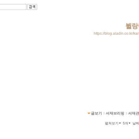
뷜랑
https://blog.aladin.co.kr/k
글보기
ｌ
서재브리핑
ｌ
서재
펼쳐보기
5개
날