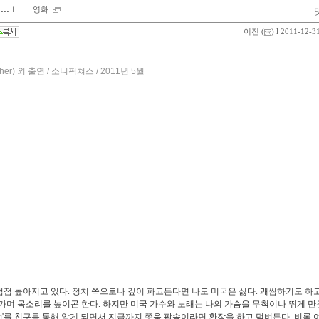
..
ｌ
영화
이진
(
) l 2011-12-3
er) 외 출연 / 소니픽쳐스 / 2011년 5월
점 높아지고 있다. 정치 쪽으로나 깊이 파고든다면 나도 미국은 싫다. 괘씸하기도 하
해가며 목소리를 높이곤 한다. 하지만 미국 가수와 노래는 나의 가슴을 무척이나 뛰게 만
f you'를 친구를 통해 알게 되면서 지금까지 쭈욱 팝송이라면 환장을 하고 덤벼든다. 비록 