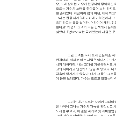
수, 노래 잘하는 가수에 한정되어 좋아하긴 
모르는 가수의 노래를 찾아들어 보려 하지도
한 존재였다. 지금이야 팝의 여왕, 세계 최
그때는 한창 세계 3대 디바에 미쳐있어서 
요?" 하고는 글을 썼더라. 머라이어 캐리, 
한다고" 하면서 그녀의 곡을 검색해서 들어보
싫었다. Fighter이라는 곡이었는데 지금은 
그런 그녀를 다시 보게 만들어준 계기가 바
반갑더라. 실제로 아는 사람은 아니지만. 신
시피 대하더라. 나는 고개를 갸웃하면서도 새
고의 디바라고 인정하지 않을 수 없었다. 
처음에 믿기지가 않았다. 내가 그동안 그토
게 듣던 노래였다. 가수는 모르고 있었는데 
그녀는 내가 모르는 사이에 그래미상을 5
은 나이에 그녀는 가수의 재능을 인정받고 세
노래를 부르고, 이 일을 계기로 첫 데뷔앨범
고의 가수로 떠버렸다. 브리트니 스피어스를 제