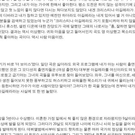
하지만. 그리고 내가 아는 가수에 한해서 좋아한다. 평소 도전은 하지 않는 성격이기에
 않고 첫 느낌이 좋지 않다면 다시는 쳐다보지도 않았다. 내겐 크리스티나 아길레라가
고의 디바라고 내가 칭하고 있지만 예전만 하더라도 아길레라는 내게 있어서 별 거 아니
그 분들을 검색하고 있었는데 누군가 "크리스티나 아길레라도 거기 포함시켜야 하지 않
휘트니 휴스턴, 셀린 디온에 대한 찬양도가 극에 달했던 그때의 나로서는 "흥, 잘하면 얼
았다. 결과는 역시 이상했다. 귀와 마음을 닫고 들어서인지 곡도 영 이상했고 목소리
무척 좋아하는 곡이다. 역시 사람 마음이란,
로 '더 보이스'였다. 일단 곡은 싫더라도 외국 프로그램에 내가 아는 사람이 출
기했던 것은 그 오디션의 출연자들은 (여성 출연자) 대부분 아길레라를 여신이라도 떠
로웠고 급기야는 그녀의 곡들을 유투브로 찾아 들어보았다. 와우, 그녀를 여신으로, 세
내가 생전 들어보지 못한 풍부하고도 허스키하고 파워풀한 목소리가 내 귀에서 울리는데
록 등한시하던 가수가 이런 사람이었단 말이야? 그러다가 한 곡을 찾았는데 전부터 내가
아길레라라는 사실에 또 한 번 놀랐다.
번이나 수상했다. 이혼한 가정 밑에서 썩 좋지 않은 환경으로 자라왔지만 9살이라
상에 발을 딛게 되었다. 그러다가 20살도 되지않은 나이에 디즈니 사의 눈길을 끌어
을 발매하게 된다. 데뷔앨범에서부터 빌보드 핫차트는 물론 여러 국가의 정상을 차지하
치고 그래미 상 최우수 신인상을 수상했다. 그리고 2005년 결혼에 성공하며 2008년