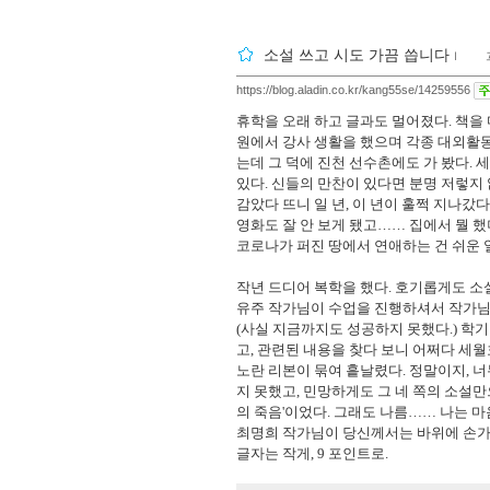
소설 쓰고 시도 가끔 씁니다
ｌ
끄
https://blog.aladin.co.kr/kang55se/14259556
휴학을 오래 하고 글과도 멀어졌다. 책을
원에서 강사 생활을 했으며 각종 대외활
는데 그 덕에 진천 선수촌에도 가 봤다. 
있다. 신들의 만찬이 있다면 분명 저렇지 
감았다 뜨니 일 년, 이 년이 훌쩍 지나갔
영화도 잘 안 보게 됐고
…
…
집에서 뭘 했
코로나가 퍼진 땅에서 연애하는 건 쉬운 
작년 드디어 복학을 했다. 호기롭게도 소설
유주 작가님이 수업을 진행하셔서 작가님의
(사실 지금까지도 성공하지 못했다.) 학
고, 관련된 내용을 찾다 보니 어쩌다 세
노란 리본이 묶여 흩날렸다. 정말이지, 너
지 못했고, 민망하게도 그 네 쪽의 소설
의 죽음'이었다. 그래도 나름
…
… 나는 마
최명희 작가님이 당신께서는 바위에 손가락
글자는 작게, 9 포인트로.