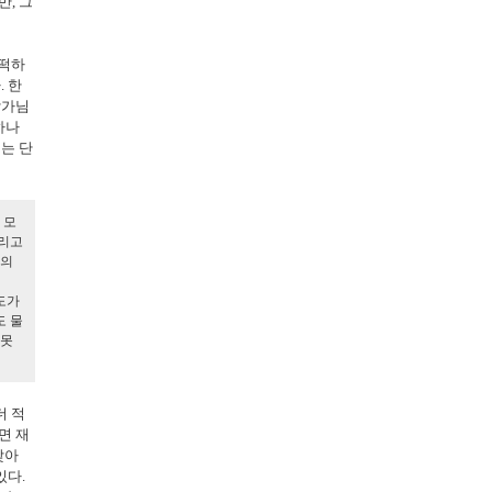
, 그
어떡하
 한
작가님
하나
는 단
 모
버리고
노의
도가
도 물
 못
더 적
면 재
맞아
있다.