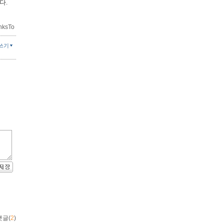
다.
nksTo
쓰기
댓글(
2
)