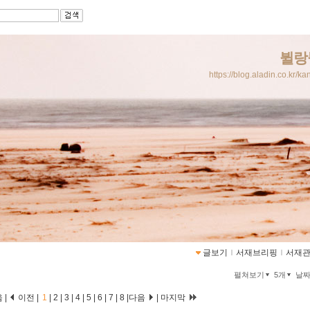
뷜랑
https://blog.aladin.co.kr/k
글보기
ｌ
서재브리핑
ｌ
서재
펼쳐보기
5개
날
 |
이전 |
1
|
2
|
3
|
4
|
5
|
6
|
7
|
8
|
다음
|
마지막