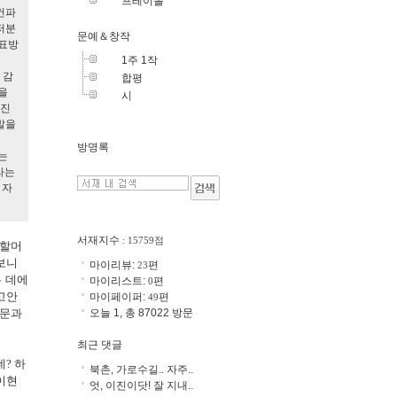
프레이폴
건파
저분
문예＆창작
 표방
1주 1작
 감
합평
을
시
어진
발을
방명록
는
라는
 자
서재지수
: 15759점
 할머
보니
마이리뷰:
편
23
는 데에
마이리스트:
편
0
고안
마이페이퍼:
편
49
오늘 1, 총 87022 방문
국문과
최근 댓글
? 하
북촌, 가로수길.. 자주..
이현
엇, 이진이닷! 잘 지내..