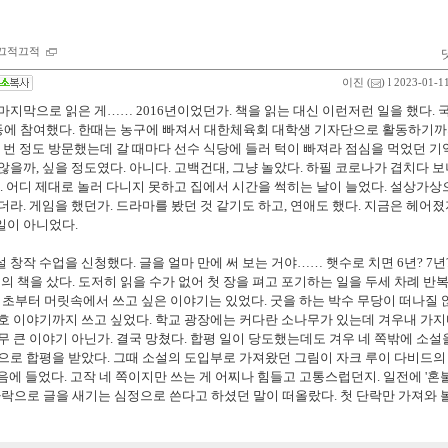
적끄적
이진
(
) l 2023-01-1
 마지막으로 읽은 게
…
… 2016년이었던가. 책을 읽는 대신 이런저런 일을 했다. 
동에 참여했다. 한때는 농구에 빠져서 대한체육회 대학생 기자단으로 활동하기까
세 번 정도 방문했는데 갈 때마다 선수 식당에 들러 턱이 빠져라 점심을 먹었던 기
않을까, 싶을 정도였다.
아니다. 고백건대, 그냥 놀았다. 하필 코로나가 겹치다 보
다. 어디 제대로 놀러 다니지 못하고 집에서 시간을 썩히는 날이 늘었다. 설상가상
더라. 게임을 했던가. 드라마를 봤던 것 같기도 하고, 연애도 했다. 지금은 헤어
일이 아니었다.
 창작 수업을 신청했다. 글을 얼마 만에 써 보는 거야
…
… 햇수로 치면 6년? 7년
 책을 샀다. 도저히 읽을 수가 없어 첫 장을 펴고 포기하는 일을 두세 차례 반
기 초부터 머릿속에서 쓰고 싶은 이야기는 있었다. 굿을 하는 박수 무당이 떠나질 
월호 이야기까지 쓰고 싶었다. 학교 광장에는 커다란 소나무가 있는데 겨우내 가
무 큰 이야기 아닌가. 결국 망쳤다. 합평 일이 당도했는데도 겨우 네 쪽밖에 소설
만으로 합평을 받았다. 그때 소설의 도입부로 가져왔던 그림이 자크 루이 다비드의 
음에 들었다. 고작 네 쪽이지만 쓰는 게 어찌나 힘들고 고통스럽던지. 일전에 '혼
으로 글을 새기는 심정으로 쓴다고 하셨던 말이 떠올랐다. 첫 단락만 가져와 