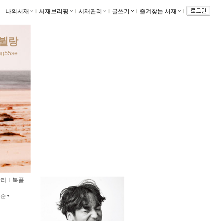
나의서재
ｌ
서재브리핑
ｌ
서재관리
ｌ
글쓰기
ｌ
즐겨찾는 서재
ｌ
뷜랑
ang55se
관리
ｌ
북플
짜순