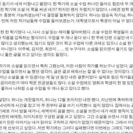
 동기가 내게 미쳤냐고 물었다. 한 학기에 소설 수업 하나만 들어도 힘든데 두 개
전 학기에 소설 네 쪽을 써낸 네가? 하지만 왠지 두렵지가 않았다. 나에겐 방학 
까. 충분히 가능하겠는데? 내 결정을 철회하지 않았다. 하나는 염승숙 작가님, 하
언제 저런 작가님들께 수업을 들어보겠는가. 대학생으로서 특권이 아닐 수 없다
 한 학기였다. 나, 다시 소설 읽는 재미를 알아버렸다. 소설 수업은 학생들이 소
 작품을 강독하는 형식이다. 수업을 두 개나 듣다 보니 한 주에 단편 소설만 네 
참 많다고 생각했는데, 많기도 많은 것이 학교 수업에 다른 과제도 있으니 소설 한 
 아니었다. 이주혜, 김지연, 최은미
…
… 또 누구더라. 소설을 읽으면서 울기도 많
으니 좋은 글을 쓰고 싶다는 생각도 들었다.
 작가의 소설을 읽으면서 특히 그랬는데, 이런 사람이 작가를 하는구나 싶었다. 글
업을 들으면서 늘 했던 생각이, 글은 결코 배워서는 잘 쓸 수 없다는 것이었다. 
어난 소설을 쓸 수 있겠다는 게 일 년 동안 내린 결론이었다. 실제로 등단 작가들
공이라든가 여타 학문 전공생들도 많다. 소설 수업에도 영화과 학생이 한 명 있
게 좋아서 나처럼 소설 수업을 두 개나 듣고 있다고 했다.
않았다. 하나는 개천절까지, 하나는 12월 초까지만 내면 됐다. 지난번에 촉박하게
넉넉하게 시간을 잡고 이 주 전부터 글을 쓰기 시작했다. 쉽지 않았다. 집에서는 
카페로 가서 밤을 새거나, 새벽까지 글을 썼다. 소설을 쓰면서 내가 세운 원칙이 
 완전히 배제한, 이미지로만 구성된 글을 쓰고 싶었다. 그간 소설을 쓰면서 가장 
내가 만든 이야기는 내가 읽어도 구차하고 재미가 없었기 때문이었다. 그래서 
한 채 선보이고 싶었다. 저번 학기에는 그러다 실패했다면 이번에는 그래도 7페