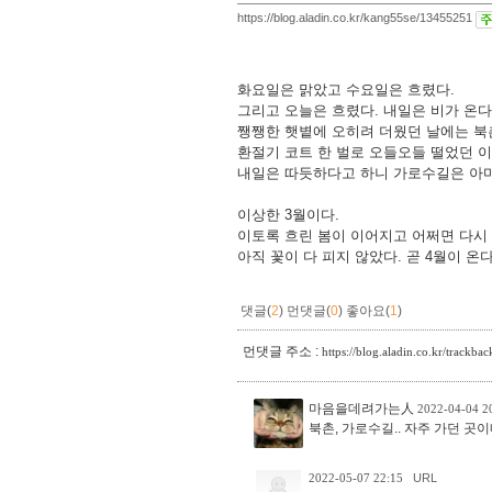
https://blog.aladin.co.kr/kang55se/13455251
화요일은 맑았고 수요일은 흐렸다.
그리고 오늘은 흐렸다. 내일은 비가 온다
쨍쨍한 햇볕에 오히려 더웠던 날에는 북
환절기 코트 한 벌로 오들오들 떨었던 
내일은 따듯하다고 하니 가로수길은 아마 
이상한 3월이다.
이토록 흐린 봄이 이어지고
어쩌면 다시
아직 꽃이 다 피지 않았다.
곧 4월이 온다
댓글(
2
)
먼댓글(
0
)
좋아요(
1
)
먼댓글 주소 :
https://blog.aladin.co.kr/trackb
마음을데려가는人
2022-04-04 
북촌, 가로수길.. 자주 가던 곳이
2022-05-07 22:15
URL