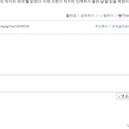
모 작가의 '파과'를 읽었다. 이제 오한기 작가의 '산책하기 좋은 날'을 읽을 예정이
좋아요
ｌ
공유하기
ｌ
찜하기
ｌ
Tha
ㅣ
ack/kang55se/14259556
주소복사
먼댓글바로