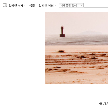
알라딘 서재
ｌ
북플
ｌ
알라딘 메인
ｌ
서재통합 검색
처음