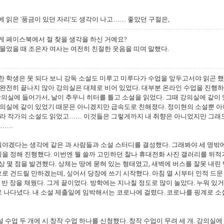
 읽은 '풍금이 있던 자리'도 생각이 나고
…
… 좋았던 구절은,
게 페이스북에서 절 찾을 생각을 하신 거예요?
물었을 때 조은자 여사는 여전히 친절한 웃음을 띠며 말했다.
 학생은 못 되다 보니 강독 소설도 미루고 미루다가 수업을 앞두고서야 읽곤 했
 완전히 끝나지 않아 강의실은 대체로 비어 있었다. 대부분 온라인 수업을 진행하
강의실에 들어가서, 날이 추우니 히터를 틀고 소설을 읽었다. 그때 강의실에 같이
강의실에 같이 있었기 때문은 아니겠지만 급속도로 친해졌다. 정이현의 소설뿐 
멜라 작가의 소설도 읽었고
…
… 이것들은 그렇게까지 내 취향은 아니었지만 그래
…
….
야겠다는 생각에 같은 과 사람들과 소설 스터디를 결성했다. 그래봐야 세 명밖
을 정해 진행했다. 이번엔 뭘 쓸까 고민하던 찰나 휴대전화 사진 갤러리를 뒤
상 몇 점을 발견했다. 상체는 땅에 묻혀 있는 형태였고, 새벽에 버스를 잘못 내린
로 건드릴 만하겠는데, 싶어서 당장에 쓰기 시작했다. 아침 열 시부터 인적 드문
서 반 장을 채웠다. 그게 끝이었다. 방학에는 지나칠 정도로 많이 놀았다. 누워 있거
 나다녔다. 내 소설 제출일에 임박해서는 코로나에 걸렸다. 코로나를 핑계로 소
 수업 두 개에 시 창작 수업 하나를 신청했다. 창작 수업이 무려 세 개. 강의실에