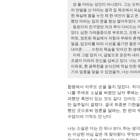
장 폴 마라는 성인이 아니었다. 그는 오
의 반발을 산 마라는 결국 집 욕조에서 피
한 욕실에 몸을 누인 채 한 여인이 들고 
했던 마라는 집의 문을 항상 열어두었다. 
동료이자 친구였던 자크 루이 다비드는 마
았다. 심한 가려움증으로 부르트고, 오랜
하듯, 정돈된 욕실에서 저항과 부패의 흔적
얼굴, 입꼬리를 따라 시선을 옮기면 옅은 
내어준
…
…. 수천의 목숨을 앗아간 한 생
이제 그림 앞의 너, 갈빛으로 은은히 내리
조광이 마라의 전신을 감싸고 있다. 너는 
이유로, 흰 광목천을 순식간에 적실 만한
기의 임종을 맞을 수 있었을까, 너는 마라
합평에서 아무도 손을 들지 않았다. 작가
니를 주제로 소설을 써왔던 남자 후배는 
과했던 측면이 있는 것도 같다. 단어도 
만 일주일이 걸렸다. 결국 최종본 기한을
했던 굿으로써 영혼을 달래는, 한 편의 
수업이라 기억도 안 난다.
나는 소설은 더는 안 되나 보다, 하는 생
는 이상한 야심 같은 게 찾아왔다. 무엇보