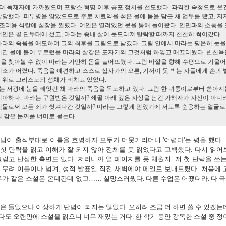
히려 독재자에 가까웠으며 프랑스 혁명 이후 공포 정치를 선도했다. 과격한 숙청으로 온
살당했다. 피부병을 앓았으므로 주로 치료약을 섞은 물에 몸을 담근 채 업무를 봤고, 지
온 조리용 식칼에 심장을 찔렸다. 여인은 열려있던 문을 통해 들어왔다. 인민과의 소통을
여인은 곧 단두대에 섰고, 마라는 종내 살이 문드러져 탈락할 때까지 천천히 썩어갔다.
라의 죽음을 애도하며 그의 최후를 그림으로 남겼다. 그림 안에서 마라는 평온히 눈을
 시간 물에 불어 푸르렀을 마라의 살갗은 도자기의 그것처럼 하얗고 매끄러웠다. 반신욕
을 찾아볼 수 없이 마라는 가만히 몸을 늘어뜨렸다. 그림 바깥을 향해 수평으로 기울
미소가 어렸다. 죽음을 예견하고 스스로 십자가의 오른, 기꺼이 못 박는 자들에게 손과 
애 위로 그리스도의 성채가 비치고 있었다.
는 서광에 눈을 빼앗긴 채 마라의 죽음을 목도하고 있다. 그림 한 귀퉁이로부터 쏟아지
의아하다. 마라는 구원받은 것일까? 쇄골 아래 깊은 자상을 남긴 가해자가 자신이 아니
 핏물로써 모든 죄가 씻겨나간 것일까? 마라는 그렇게 믿었기에 저토록 순응하는 얼굴로
의 감은 눈꺼풀 너머로 묻는다.
님이 출석부대로 이름을 호명하자 모두가 머뭇거리더니 '어렵다'는 평을 했다.
첫 단락을 읽고 이해가 잘 되지 않아 전체를 못 읽었다고 고백했다. 다시 읽어
그렇고 난삽한 측면도 있다. 저러니까 열 페이지를 못 채웠지. 저 첫 단락을 쓰
 무려 이틀이나 넘겨, 성적 발표일 직전 새벽에야 메일로 보내드렸다. 처음에 
무가 같은 소설은 온데간데 없고
…
… 실망스러웠다. 다른 수업은 어땠더라. 다 
각은 들었으나 이상하게 단념이 되지는 않았다. 오히려 조금 더 하면 쓸 수 있겠는데
다도 오랜만에 소설을 읽으니 너무 재밌는 거다. 한 학기 동안 강독한 소설 중 정