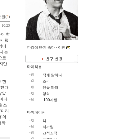
댓글(
2
)
1 10:23
국어 학
지 했
억이
한강에 빠져 죽다 -
이진
니 눈
으로
졌지만
마이리뷰
작게 말하다
조각
? 한
복했다
펜을 따라
않았
영화
지마다
100자평
을 쓰
'마라
마이페이퍼
불'의
책
볼까.
뇌까림
끄적끄적