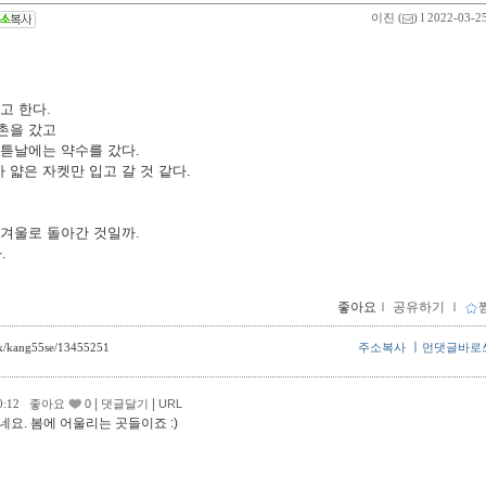
이진
(
) l 2022-03-2
고 한다.
촌을 갔고
이튿날에는 약수를 갔다.
얇은 자켓만 입고 갈 것 같다.
 겨울로 돌아간 것일까.
.
좋아요
ｌ
공유하기
ｌ
ㅣ
ack/kang55se/13455251
주소복사
먼댓글바로
|
|
20:12
좋아요
0
댓글달기
URL
네요. 봄에 어울리는 곳들이죠 :)