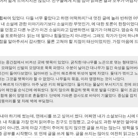
웠어서 짧게 느껴지지는 않았다. 친구들에게 시험 삼아 읽혀본 결과 모두가 어렵지만
휩싸여 있었다. 다들 너무 좋았다고 하면 어떡하지? 내 멋진 글에 놀라 반하면 
데 내 소설에 관한 이야기라기보다 소설이란 무엇인가, 에 대한 토론이 한창이었다.
문을 던졌고 다른 누군가 이건 소설이라고 답변하면서 열기가 더해갔다. 염승숙 
을 토로하셨다. 읽는 데 얼마나 힘들었는지 아냐면서. 그래도 작가가 단어 하나
 점을 알아주셔서 감사했다. 물론 고쳐야 할 지점이 태산이었지만. 가장 마음에 드
이는 중간점에서 비켜선 곳에 뗏목이 있었다. 굵직한 대나무를 노끈으로 엮는 형태였다.
는 모래알이 신발의 모양대로 푹푹 파였다. 수분이 날아간 대나무가 질긴 속성을 잃어
공간이 들여다보였다. 닳아버린 노끈이 해조류에 뒤섞여 발에 차였다. 돛대가 꺾이고 
더는 그것을 뗏목이라 할 수 없었다. 나무들의 묶음, 이라 명명하는 것이 나았다.
 빠르게 다가왔다. 아주 낮은 키의 해일이었다. 들이치는 물살이 부서지기도 전에 파
들어 해안을 순식간에 에워쌌다. 젖지 않으려 황급히 뗏목 위로 발을 디뎠다. 물이 조금
함께 몸이 양옆으로 흔들렸다. 단박에 가파른 경사도로 바닥이 기울었다. 중심을 잡지
몸뚱어리를 몇 차례 벽에 부딪쳤다.
 내야 하기에 썼는데, 연애시를 쓰고 싶어서 썼다. 어쩌면 내가 소설보다는 시에 
. 내 작품을 가장 먼저 읽어주는 친구도 인정했고, 교수님도 과한 부분만 덜어대
업이 아니면, 과제 마감 기한이 주어져 있지 않으면 글을 쓰지는 않는다. 방학을 
 공부를 시작했다. 또 언제 글을 쓰게 될까. 글을 쓰지는 않아도 여전히 읽고는 