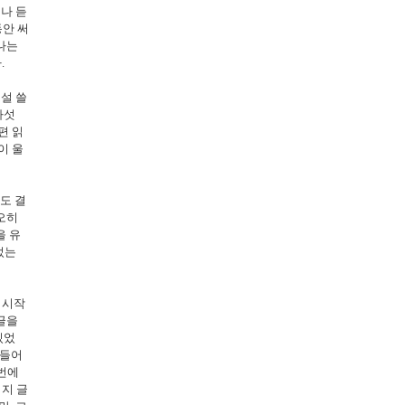
나 듣
동안 써
나는
.
설 쓸
다섯
편 읽
이 울
도 결
오히
을 유
었는
 시작
글을
있었
힘들어
이번에
이지 글