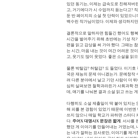
있던 동기는, 이제는 급속도로 친해져버린
고, 거기에다가 시 수업까지 듣는다고? 직
둔 반 페이지의 소설 첫 단락이 있었으니
백수린 작가님이었다. 이제와 생각하지만 
결론적으로 말하자면 힘들긴 했어도 행복한
시간을 벌어주기 위해 초반에는 기성 작가
편을 읽고 감상을 써 가야 했다. 그때는 
는 시간, 마음 내는 것이 여간 어려운 것이
고, 웃기도 많이 웃었다. 좋은 소설을 읽
물론 박탈감? 허탈감? 도 들었다. 이기호
국은 재능의 문제 아니겠는가. 문예창작 수
려 다른 분야에서 날고 기던 사람이 더 뛰
심히 살펴보면 철학과라든가
사회과학 전
데, 얘기를 나눠본 결과 소설 읽고 쓰는 
다행히도 소설 제출일이 딱 붙어 있지는 
해 피를 본 경험이 있었기 때문에 이번엔 
쓰지 않으니 매일 학교가 파하면 스터디 
다.
주어X 대명사X 문장은 짧게
. 서사를
했던 게 이야기를 만들어내는 거였는데, 
는 내가 잘하는 묘사로만, 이야기를 제거