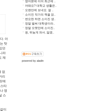
영어본에 이어 최근에 ..
어때요? 대학교 생활은..
오랜만에 보네요. 잘 ..
소이진 작가의 책을 읽..
변요한 하면 소이진 생..
정말 벌써 대학생이라..
정말 오랫만에 소이진..
응, 뒤늦게 와서..알겠..
다. 아
는 탓
 있던
아니라
도 재
powered by
aladin
에 없
적거리
 탓에
 스타
나 영
설 스
 같이