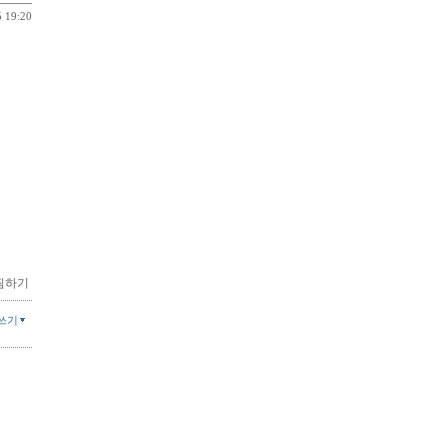
5 19:20
찜하기
쓰기