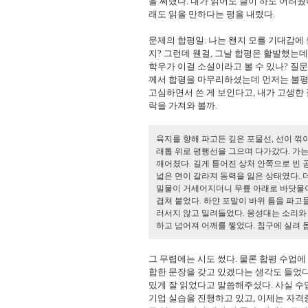
을 써냈다. 내가 읽어도 글이 하도 어려
래도 읽을 만하다는 평을 내렸다.
문제의 합평일. 나는 왠지 모를 기대감에 
지? 그런데 웬걸, 그날 합평은 활발했는
학우가 이걸 소설이라고 볼 수 있나? 질
께서 합평을 마무리하셨는데 먼저는 불평
고심하면서 쓴 게 보인다고, 내가 고생한
락을 가져와 볼까.
육지를 향해 파고든 깊은 포물선, 선이 꺾
래톱 위로 평행선을 그으며 다가갔다. 가
깨어졌다. 길게 튿어진 상처 안쪽으로 빈 
넓은 면이 갈라져 동력을 잃은 상태였다. 
밀물이 거세어지더니 무릎 아래로 바닷물이
겹쳐 붙었다. 하얀 포말이 바위 틈을 파고
러서지 않고 밀려들었다. 웅성대는 소리와 
하고 넘어져 어깨를 찧었다. 침구에 실려 
그 무렵에는 시도 썼다. 물론 합평 수업에
합한 문장을 갖고 있겠다는 생각도 들었다
밌게 잘 읽었다고 말씀해주셨다. 사실 수
기업 실습을 진행하고 있고, 이제는 자격증