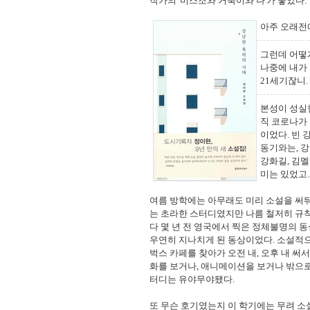
작가의 '미스조와 거북이와 나'가 좋았다.
아주 오래전에
그런데 어떻
나중에 내가 
21세기잖니.
본성이 성실한
직 코로나가
이었다. 빈 
동기와는, 
강화길, 김
미는 있었고
여름 방학에는 아무래도 미리 소설을 써둬
는 초라한 스터디였지만 나름 철저히 규칙
다 몇 년 전 영국에서 찍은 정체불명의 동
우연히 지나치게 된 동상이었다. 소설적으
벅스 카페를 찾아가 오전 내, 오후 내 써
화를 보거나, 애니메이션을 보거나 밖으로
터디는 유야무야됐다.
또 무슨 호기였는지 이 학기에는 무려 소설