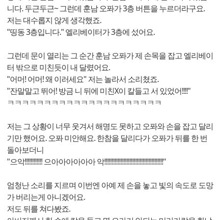
니다. 두근두근~ 그런데 훈남 오퐈가 3층 버튼을 누르더라구요.
저는 대수롭지 않게 생각했죠.
"띵동 3층입니다." 엘리베이터가 3층에 섰어요.
그런데 문이 열리는 그 순간 훈남 오퐈가 제 손목을 잡고 엘리베이
터 밖으로 미친듯이 내 달렸어요.
"어머! 어머! 왜 이러세요" 저는 놀라서 소리쳤죠.
"잔말말고 뛰어! 방금 니 뒤에 미친X이 칼들고 서 있었어!!!!"
ㅋㅋㅋㅋㅋㅋㅋㅋㅋㅋㅋㅋㅋㅋㅋㅋㅋㅋㅋㅋㅋ
저는 그 상황이 너무 웃겨서 해명도 못하고 오퐈와 손을 잡고 달리
기만 했어요. 오퐈 미안해요. 한참을 달리다가 오퐈가 뒤를 한 번
돌아보더니
"으악!!!!!!!!!!!! 으아아아아아아 악!!!!!!!!!!!!!!!!!!!!!!!!!!!!!!!!!!!!!!!!"
엄청난 소리를 지르며 이번엔 아예 제 손을 놓고 빛의 속도로 도망
가 버리는게 아니겠어요.
저도 뒤를 쳐다봤죠.