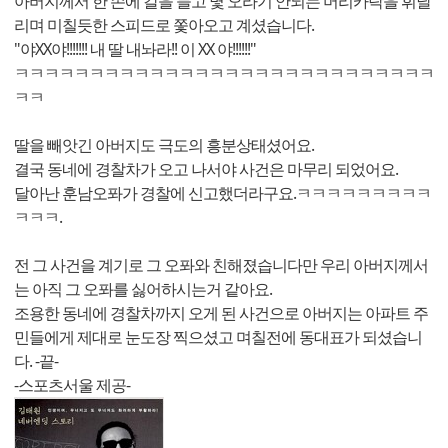
아버지께서 한 손에 칼을 들고 몇 오라기 안되는 머리카락을 휘날
리며 미칠듯한 스피드로 쫓아오고 계셨습니다.
"야XX야!!!!!!! 내 딸 내놔라!! 이 XX 야!!!!!!"
ㅋㅋㅋㅋㅋㅋㅋㅋㅋㅋㅋㅋㅋㅋㅋㅋㅋㅋㅋㅋㅋㅋㅋㅋㅋㅋㅋㅋ
ㅋㅋ
딸을 빼앗긴 아버지도 극도의 흥분상태셨어요.
결국 동네에 경찰차가 오고 나서야 사건은 마무리 되었어요.
달아난 훈남오퐈가 경찰에 신고했더라구요.ㅋㅋㅋㅋㅋㅋㅋㅋㅋ
ㅋㅋㅋ.
전 그 사건을 계기로 그 오퐈와 친해졌습니다만 우리 아버지께서
는 아직 그 오퐈를 싫어하시는거 같아요.
조용한 동네에 경찰차까지 오게 된 사건으로 아버지는 아파트 주
민들에게 제대로 눈도장 찍으셨고 며칠전에 동대표가 되셨습니
다. -끝-
-스포츠서울 제공-