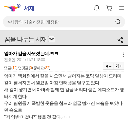
꿈을 나누는 서재
엄마가 칼을 사오셨는데.ㅋㅋ
메뉴
전호인 2011/11/21 18:00
12
0
82
댓글 (
)
먼댓글 (
)
좋아요 (
)
엄마가 백화점에서 칼을 사오면서 벌어지는 코믹 일상이 드라마
같이 펼쳐지면서 월요일 아침 인터넷을 달구고 있다.
새 칼이 생기면서 아빠와 함께 헌 칼을 버리다 생긴 에피소드가 빵
터지게 한다.
우리 팀원들이 폭발한 웃음을 참느라 얼굴 빨개진 모습을 보았다
면 속으로
"저 양반 미쳤나?" 했을 것 같다.ㅋㅋ