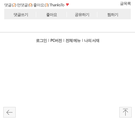
글목록
2
0
3
댓글 (
)
먼댓글 (
)
좋아요 (
)
ThanksTo
댓글쓰기
좋아요
공유하기
찜하기
로그인
l
PC버전
l
전체 메뉴
l
나의 서재