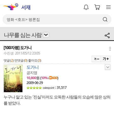
나무를 심는 사람
[100자평] 도가니
메뉴
수진샘 2011/05/12 23:05
2
0
3
댓글 (
)
먼댓글 (
)
좋아요 (
)
도가니
공지영
10,800
원 (
10%
↓
600
)
2009-06-29
: 31,517
누구나 알고 있는 '진실'마저도 모독한 사람들의 모습에 많은 상처
를 받았다.