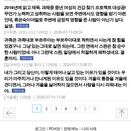
2018년에 읽고 재독. 과체중 중년 여성의 건강 찾기 프로젝트 대성공!
무언가 노력하고 성취하는 사람을 보면 주변에서도 영향을 받기 마련
인데, 류은숙이야말로 주변에 긍정적 영향을 준 사람이 아닌가 싶다.
실생..
100자평
[아무튼, 피트니스]
다락방 | 2026-07-13 09:24
귀족은 귀족대로 부르주아는 부르주아대로 척하면서 사는게 참 힘들
었겠구나. 그냥 있는그대로 살면 되는데.. 그런 면에서 스완은 참 순수
한 사람이었네. 아니 그런데 스완, 밀당에서 처절하게 패하셨네요. 결
혼까지..
100자평
[잃어버린 시간을 찾아..]
다락방 | 2026-07-13 08:25
내가 그리고 당신이, 이렇게 태어나 살고 있는 이유가 있을 것이다. 우
리가 마주치거나 만나게된 이유도 있을 것이다. 겨울의 통증을 겨울에
견디면서, 그러나 겨울을 싫어하지 않으면서 사랑을 다시 피워내는 이
야..
100자평
[겨울통]
다락방 | 2026-07-10 11:48
1
2
3
4
5
로그인
l
PC버전
l
전체 메뉴
l
나의 서재