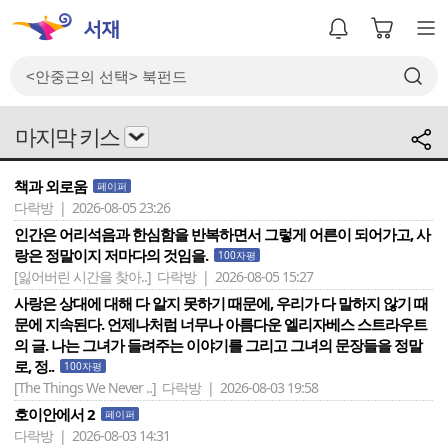
마지막 키스
책과 외로움
페이퍼
다락방 | 2026-08-05 23:26
인간은 어리석음과 한심함을 반복하면서 그렇게 어른이 되어가고, 사
랑은 정말이지 저마다의 것임을.
100자평
[잃어버린 시간을 찾아..]
다락방 | 2026-08-05 15:27
사랑은 상대에 대해 다 알지 못하기 때문에, 우리가 다 말하지 않기 때
문에 지속된다. 언제나처럼 너무나 아름다운 엘리자베스 스트라우트
의 글. 나는 그녀가 들려주는 이야기를 그리고 그녀의 문장들을 정말
로, 정..
100자평
[The Things We Never ..]
다락방 | 2026-08-03 19:58
호이안에서 2
페이퍼
다락방 | 2026-08-03 14:31