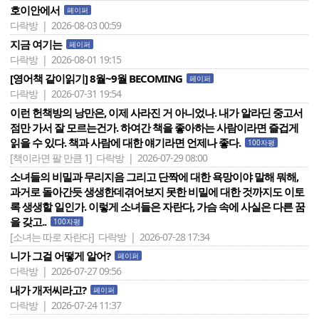
호이안에서
페이퍼
다락방 | 2026-08-03 00:59
지금 여기는
페이퍼
다락방 | 2026-08-01 19:15
[영어책 같이읽기] 8월~9월 BECOMING
페이퍼
다락방 | 2026-07-31 19:54
이런 헌책방의 낭만은, 이제 사라진 거 아니었나. 내가 알라딘 중고서
점만 가서 잘 모르는건가. 하여간 책을 좋아하는 사람이라면 즐겁게
읽을 수 있다. 책과 사람에 대한 얘기라면 언제나 좋다.
100자평
[책이라면 팔 만큼 1]
다락방 | 2026-07-29 08:00
소녀들의 비밀과 무리지음 그리고 단짝에 대한 욕망이야 말해 뭐해,
과거로 돌아간듯 생생한데겪어보지 못한 비밀에 대한 것까지도 이토
록 생생할 일인가. 이렇게 소녀들은 자란다, 가슴 속에 사실은 다른 꿈
을 갖고..
100자평
[소녀는 따로 자란다]
다락방 | 2026-07-28 17:34
니가 그걸 어떻게 알어?
페이퍼
다락방 | 2026-07-27 09:56
내가 개저씨라고?
페이퍼
다락방 | 2026-07-24 11:37