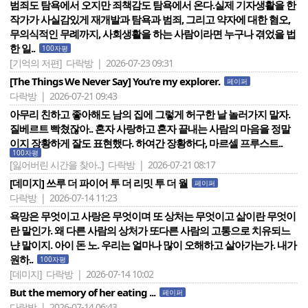
범죄도 탐욕에서 오지만 죄책감도 탐욕에서 온다.실제 기자생활을 한
작가가 사실감있게 재개발과 탐욕과 범죄, 그리고 약자에 대한 혐오,
무의식적인 무례까지, 사회생활을 하는 사람이라면 누구나 겪었을 법
한 일..
100자평
[기억의 저편]
다락방 | 2026-07-23 09:31
[The Things We Never Say] You‘re my explorer.
페이퍼
다락방 | 2026-07-21 09:43
아무리 친하고 좋아해도 남의 집에 그렇게 허구한 날 놀러가지 말자.
질베르트 빡쳤잖아.. 혼자 사랑하고 혼자 끝내는 사람의 마음을 정말
이지 장황하게 잘도 표현했다. 하여간 장황하다, 마르셀 프루스트..
100자평
[잃어버린 시간을 찾아..]
다락방 | 2026-07-21 08:17
[데미지] 쓰루 더 파이어 투 더 리밋 투 더 월
페이퍼
다락방 | 2026-07-14 11:23
욕망은 무엇이고 사랑은 무엇이며 또 상처는 무엇이고 삶이란 무엇이
란 말인가. 왜 다른 사람의 상처가 또다른 사람의 고통으로 치유되느
냔 말이지. 아이 돈 노. 우리는 얼마나 많이 오해하고 살아가는가. 내가
원하..
100자평
[데미지]
다락방 | 2026-07-14 10:02
But the memory of her eating ...
페이퍼
다락방 | 2026-07-14 06:43