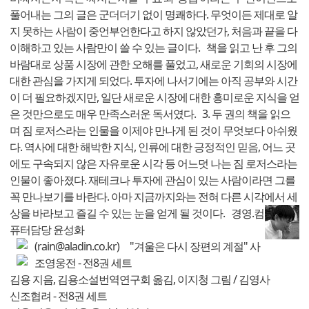
풀어내는 그의 글은 군더더기 없이 명쾌하다. 무엇이든 제대로 알
지 못하는 사람이 중언부언한다고 하지 않았던가, 처음과 끝을 다
이해하고 있는 사람만이 쓸 수 있는 글이다. 책을 읽고 난 후 그의
바람대로 상품 시장에 관한 오해를 풀었고, 새로운 기회의 시장에
대한 관심을 가지게 되었다. 투자에 나서기에는 아직 공부와 시간
이 더 필요하겠지만, 일단 새로운 시장에 대한 흥미로운 지식을 얻
은 것만으로도 매우 만족스러운 독서였다. 3. 두 권의 책을 읽으
며 짐 로저스라는 인물을 이제야 만나게 된 것이 무엇보다 아쉬웠
다. 역사에 대한 해박한 지식, 인류에 대한 긍정적인 믿음, 어느 곳
에도 구속되지 않은 자유로운 시각 등 어느덧 나는 짐 로저스라는
인물이 좋아졌다. 재테크나 투자에 관심이 있는 사람이라면 그를
꼭 만나보기를 바란다. 아마 지금까지와는 전혀 다른 시각에서 세
상을 바라보고 즐길 수 있는 눈을 얻게 될 것이다.
경영.컴
퓨터담당 윤성화
(rain@aladin.co.kr) "겨울은 다시 장편의 계절"
사
조영웅전 - 전8권 세트
김용 지음, 김용소설번역연구회 옮김, 이지청 그림 / 김영사
신조협려 - 전8권 세트