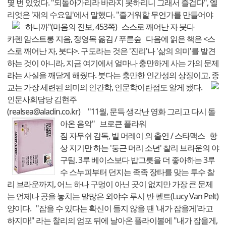
몇 번 있었다. "되돌아가리라 바라지 못하리니 그래서 즐겁다", 엘
리엇은 '재의 수요일'에서 말했다. "즐거워할 무언가를 만들어야
하니까"(마음의 진보, 453쪽)
스스로 깨어난 자 붓다
카렌 암스트롱 지음, 정영목 옮김 / 푸른숲 다음에 읽은 책은 <스
스로 깨어난 자, 붓다>. 구도라는 것은 '진리'나 '삶의 의미'를 발견
하는 것이 아니라, 지금 여기에서 얼마나 충만하게 사는 가의 문제
라는 사실을 깨닫게 해줬다. 붓다는 충만한 인간성의 상징이고, 종
교는 가장 세련된 의미의 인간학, 인문학이란점도 알게 됐다.
인문사회담당 김현주
(realsea@aladin.co.kr) "11월, 문득 생각난 영화 그리고 다시 돌
아온 음악"
브로큰 플라워
짐 자무쉬 감독, 빌 머레이 외 출연 / 스타맥스 항
상 지기만 하는 '둥근 머리 소년' 찰리 브라운의 야
구팀. 3루 베이스보다 밥그릇을 더 좋아하는 3루
수 스누피부터 던지는 족족 장타를 맞는 투수 찰
리 브라운까지, 어느 하나 구멍이 아닌 곳이 없지만 가장 큰 문제
는 언제나 공을 놓치는 말많은 외야수 루시 반 펠트(Lucy Van Pelt)
양이다. "잡을 수 있다는 확신이 들지 않을 땐 '내가 잡을게'라고
하지마!" 라는 찰리의 엄포 뒤에 날아온 플라이볼에 "내가 잡을게,