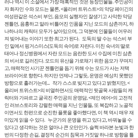
러나 역시 이 소설에서 가장 매혹적인 것은 등장인물들. 주인공이
자 화자인 수와 모드는 물론, <올리버 트위스트>의 악당 페이긴의
여성판같은 석스비 부인, 음모의 실행자인 잘생기고 사악한 악당
젠틀먼, 음흉하고 말라 비틀어진 인품을 지닌 모드의 삼촌까지, 하
나하나의 캐릭터 모두가 살아있으며, 그 덕분에 인물들이 어우러
져 빚어내는 이야기 또한 최고가 된다. 도둑의 딸 수는 석스비 부
인 밑에서 핑거스미스(도둑의 속어)로 자란다. 미친 숙녀의 딸로
태어나 정신병원에서 자란 모드는 음란한 도서 수집에 미친 삼촌
의 비서로 길러진다. 모드의 유산을 가로채기 위한 음모가 꾸며지
고, 매력적인 사기꾼 젠틀먼을 돕기 위해 수는 모드가 사는 저택
브라이어로 향한다. 하지만 언제나 그렇듯, 운명은 예상치 못했던
방향으로 흘러가는데... 작가 스스로 빚지고 있다고 밝혔지만, <
올리버 트위스트>의 비열하면서도 매력적인 뒷골목 사람들의 캐
릭터와 가파르고 굴곡진 주인공의 운명담, <제인 에어>의 고전적
인 러브스토리와 강렬한 매력을 지닌 인물들, 또 복잡하고 노골적
이면서도 한편으로 순진한 플롯을 좋아했다면, 이 책 역시 매우 재
미있게 읽을 수 있다. 누군가의 운명을 쥐고 있다고, 바꿔놓을 수
있다고 생각하는 것은 얼마나 큰 오만인가. 슬쩍 바라본 눈빛과 한
번의 다정한 손길, 결정적 순간의 침묵과 거짓말 하나로 방향을 틀