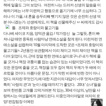
책에 밑줄도 그어 보았다. 여전히 나는 드러커 선생의 말씀을 이
해하기에는 너무 미련하고 행동으로 옮기기에 너무 소심하다. 그
러나 이 가을, 내 혼을 송두리째 뺏기지 않은 것은 순전히 선생 덕
분 아니겠는가. 선생에게도, 이 책을 선물해주신 ㅂ 씨에게도 감사
를.
조제와 호랑이와 물고기들
다나베 세이코 지음, 양억관 옮김 / 작가정신 늘 그렇듯, 혼이 빠
져나갈 때면 중독된 사람마냥 연애소설을 찾게 된다. 이런저런 연
애소설을 섭렵하며 10월 마지막에 도착한 곳은 <조제와 호랑이와
물고기들>. 2년동안 보관함에서 이리 채이고 저리 채이던 책을 드
디어 읽었다, 아, 근데 정말 찐한 연애소설이로구나! 내가 책에 줄
을 긋거나 책장 귀퉁이를 접는 습관이 있는 사람이었다면, 이 책의
모든 문장에 줄을 긋고, 책장을 모두 접어 책의 두께가 두 배에 이
르렀을 것이다. 아름다운 문장, 기가 막힌 비유에 반한 것이 아니
었다. 여자란 무엇인가,에 대한 지은이의 대답이 너무 멋져서였다.
특히 '사랑의 관'과 '눈이 내릴 때까지'가 좋았다. 20대 '소녀'들을
보며 한번쯤 고개를 끄덕거려본 적 있는, 30세 이상의, 낭만을 사
랑하시는 여성들에게 권해드린다. 이중인격이야말로 여자의 로
망!
편집팀장 이예린