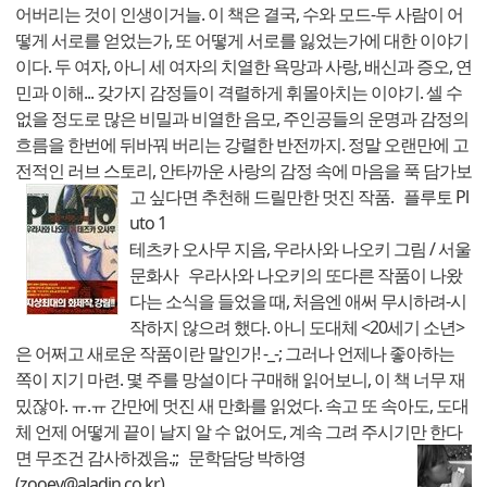
어버리는 것이 인생이거늘. 이 책은 결국, 수와 모드-두 사람이 어
떻게 서로를 얻었는가, 또 어떻게 서로를 잃었는가에 대한 이야기
이다. 두 여자, 아니 세 여자의 치열한 욕망과 사랑, 배신과 증오, 연
민과 이해... 갖가지 감정들이 격렬하게 휘몰아치는 이야기. 셀 수
없을 정도로 많은 비밀과 비열한 음모, 주인공들의 운명과 감정의
흐름을 한번에 뒤바꿔 버리는 강렬한 반전까지. 정말 오랜만에 고
전적인 러브 스토리, 안타까운 사랑의 감정 속에 마음을 푹 담가보
고 싶다면 추천해 드릴만한 멋진 작품.
플루토 Pl
uto 1
테츠카 오사무 지음, 우라사와 나오키 그림 / 서울
문화사 우라사와 나오키의 또다른 작품이 나왔
다는 소식을 들었을 때, 처음엔 애써 무시하려-시
작하지 않으려 했다. 아니 도대체 <20세기 소년>
은 어쩌고 새로운 작품이란 말인가! -_-; 그러나 언제나 좋아하는
쪽이 지기 마련. 몇 주를 망설이다 구매해 읽어보니, 이 책 너무 재
밌잖아. ㅠ.ㅠ 간만에 멋진 새 만화를 읽었다. 속고 또 속아도, 도대
체 언제 어떻게 끝이 날지 알 수 없어도, 계속 그려 주시기만 한다
면 무조건 감사하겠음.;;
문학담당 박하영
(zooey@aladin.co.kr)