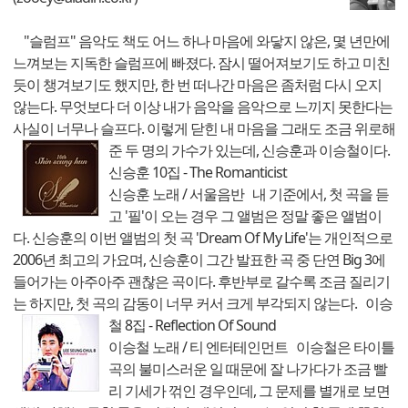
"슬럼프" 음악도 책도 어느 하나 마음에 와닿지 않은, 몇 년만에
느껴보는 지독한 슬럼프에 빠졌다. 잠시 떨어져보기도 하고 미친
듯이 챙겨보기도 했지만, 한 번 떠나간 마음은 좀처럼 다시 오지
않는다. 무엇보다 더 이상 내가 음악을 음악으로 느끼지 못한다는
사실이 너무나 슬프다. 이렇게 닫힌 내 마음을 그래도 조금 위로해
준 두 명의 가수가 있는데, 신승훈과 이승철이다.
신승훈 10집 - The Romanticist
신승훈 노래 / 서울음반 내 기준에서, 첫 곡을 듣
고 '필'이 오는 경우 그 앨범은 정말 좋은 앨범이
다. 신승훈의 이번 앨범의 첫 곡 'Dream Of My Life'는 개인적으로
2006년 최고의 가요며, 신승훈이 그간 발표한 곡 중 단연 Big 3에
들어가는 아주아주 괜찮은 곡이다. 후반부로 갈수록 조금 질리기
는 하지만, 첫 곡의 감동이 너무 커서 크게 부각되지 않는다.
이승
철 8집 - Reflection Of Sound
이승철 노래 / 티 엔터테인먼트 이승철은 타이틀
곡의 불미스러운 일 때문에 잘 나가다가 조금 빨
리 기세가 꺾인 경우인데, 그 문제를 별개로 보면