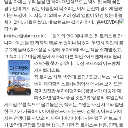
앨범 자체는 무척 들을 만 하다. 개인적으로는 역시 첫 곡에 꽂힌
경우인데 튀지 않는 이승철의 목소리는 이제 완전히 경지에 올랐
다는 느낌이다. 사실 이 외에도 여러 장의 앨범이 있긴 했는데 쓸
힘이 없다. 가을은 짧고, 내 슬럼프는 길기만 하다.
음반.DVD담
당 서현
(mirinae@aladin.co.kr) "월가의 인디애나 존스, 짐 로저스를 만
나다" 이번 달 한 저자의 책을 두 권이나 읽었다. 우연히 지인의 블
로그에 놀러갔다 <상품 시장에 투자하라>라는 책을 소개받았고,
그 책이 너무 마음에 들어 저자의 다른 책인 <어드벤처 캐피탈리
스트>를 찾아 읽었다.
1.
짐 로저스의 어드벤처
캐피털리스트
짐 로저스 지음, 박정태 옮김 / 굿모닝북스 <어드
벤처 캐피탈리스트>는 경영서 에서는 보기 드문
흥미진진한 투자여행기다. (경영서가 이렇게 재
미있다면 얼마나 좋을 것인가!) '성룡의 80일간의
세계일주'를 책으로 옮겨놓은 듯 책에는 수많은 사건 사고와 험난
한 위기가 가득하다. 아이슬란드에서는 눈에 갇혔고, 아프리카에
서는 전쟁터를 지났으며, 사우디아리비아에서는 입국 전 보드카
가 발각돼 곤장을 맞을 뻔 했다. 하지만 짐 로저스는 행운, 인맥, 폴