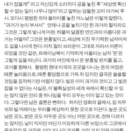
내가 잡을게!" 라고 자신있게 소리치다 공을 놓친 후 "세상엔 확신
할 수 없는 일이 너무나 많아"라고 말하는 당돌한 꼬마 아가씨 루
시. 또다시 평범한 외야 플라이를 놓친 어느날은 이렇게 말한다.
"과거가 눈이 부셔서" 언제나 공을 놓치기만 한 과거라 할지라도
그것은 그렇게 빛나게 마련. 하물며 달콤한 연인과의 아름다운 과
거는 어떨까? 그것은 분홍빛이고, 세상에 지친 무기력한 남자마저
도 길을 나서게 한다. 마치 찰리 브라운이 그대로 자라서 어른이
되었을 것만 같은, 트레이닝복이 기막히게 어울리는 남자 '돈'은
그렇게 길을 떠난다. 과거의 여인에게서 온 분홍빛 편지를 들고,
과거를 향해서. 황량한 현대 미국의 곳곳을 다니는 돈의 여정은
때론 놀라움으로, 때론 황당함으로 가득 차 있지만 결국은 쓸쓸할
것임을 짐작하기란 어렵지 않다. 빛은 이미 과거의 것이고 그 빛은
잡을 수 없다는 사실은, 이 불확실성의 세계 속에서 확신할 수 있
는 많지 않은 진리 중 하나임을 우리 모두는 이미 알고 있는 것이
다. 그렇다면 남은 결론은 뻔하다. 하지만 영화의 끝에서, 짐 자무
쉬와 빌 머레이는 우리를 예상하지 못한 곳으로 이끈다. 높은 곳도
낮은 곳도, 밝은 곳도 어두운 곳도 아닌 어떤 곳으로. 전혀 다르지
는 않지만, 낯이 익지만 어딘가 미묘하게 다른 뉘앙스의 그곳에서
무표정의 두 거장은, 이미 지나간 과거를, 아직 오지 않은 미래를,