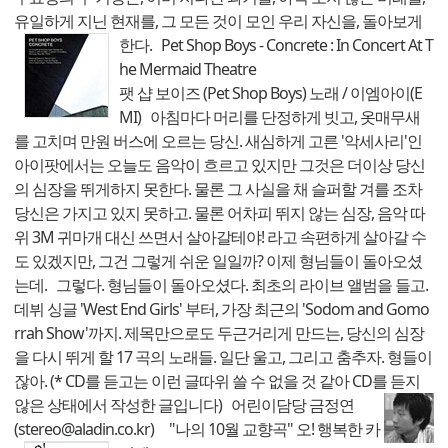
유일하게 지닌 현재를, 그 모든 것이 모인 우리 자신을, 돌아보게
한다.
Pet Shop Boys - Concrete : In Concert At T
he Mermaid Theatre
팻 샵 보이즈 (Pet Shop Boys) 노래 / 이엠아이(E
MI) 아침마다 머리를 단정하게 빗고, 옷매무새
를 고치며 만원 버스에 오르는 당신. 새심하게 고른 '악세사리'인
아이팟에서는 오늘도 음악이 흐르고 있지만 그것은 더이상 당신
의 심장을 뛰게하지 못한다. 물론 그 사실을 채 슬퍼할 겨를 조차
당신은 가지고 있지 못하고. 물론 어차피 뛰지 않는 심장, 음악 따
위 3M 귀마개 대신 쓰면서 살아갈테야! 라고 속편하게 살아갈 수
도 있겠지만, 그건 그렇게 쉬운 일일까? 이제 형님들이 돌아오셨
는데. 그렇다. 형님들이 돌아오셨다. 최초의 라이브 앨범을 들고.
데뷔 싱글 'West End Girls' 부터, 가장 최근의 'Sodom and Gomo
rrah Show'까지. 제목만으로도 두근거리게 만드는, 당신의 심장
을 다시 뛰게 할 17 곡의 노래들. 일단 울고, 그리고 춤추자. 형들이
잖아. (* CD를 듣고는 이런 글따위 쓸 수 없을 것 같아 CD를 듣지
않은 상태에서 작성한 글입니다)
어린이담당 금정연
(stereo@aladin.co.kr) "나의 10월 교향곡"
오! 행복한 카