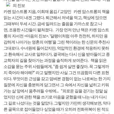
의 진보
카렌 암스트롱 지음, 이희재 옮김 / 교양인 카렌 암스트롱의 책을
읽는 시간이 내겐 그랬다. 퇴근해서 저녁을 먹고, 책상에 앉으면
그때부터 두세 시간. 금세 밀려드는 졸음을 가까스로 참고 나
면, 조용한 시간들이 펼쳐졌다. 가장 먼저 만난 책은 카렌 암스트
롱의 자서전 <마음의 진보>. '달팽이처럼 아주 천천히, 하지만 용
감하게 나아가는 영혼의 여행'을 그린 책이라는 한 신문의 추천사
그대로다. 수녀원에 들어갔지만, 억압적인 환경에 적응하지 못하
고 환속해서 교사로 일하다가, 결국에는 다시 신을 받아들이고 종
교학자의 길을 찾아가는 과정을 솔직하게 보여준다. 책을 읽은
소감을 묻는 주위 사람들에게, "좀 쉽게 살면 좋잖아. 꼭 그렇게까
지 죽어라 해야해?" 라고 말했지만 사실 그건 뜨끔함의 다른 표현
이다. 무엇이든 근성을 갖고 덤벼본 경험이 없는 나로써는 한 가지
질문에 자신을 충분하게 담그면서 그 속에서 자신을 넓히고 키워
가는 삶 앞에서 움추려들 수밖에... "외로운 길을 걷기는 정말 싫
었지만 신에 관한 책을 쓰기로 마음을 굳혔을 때 나는 내가 다시
그 길로 나섰다는 것을 알았다. 그렇지만 가만히 생각해보면, 막다
른 골목으로 접어들었다 싶었을 때가 오히려 전화위복이 된 적도