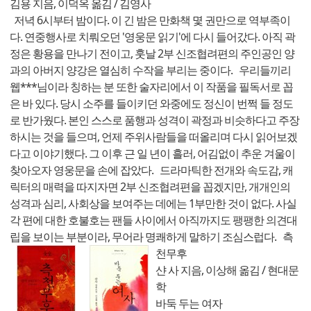
김용 지음, 이덕옥 옮김 / 김영사
저녁 6시부터 밤이다. 이 긴 밤은 만화책 몇 권만으로 역부족이
다. 연중행사로 치뤄오던 '영웅문 읽기'에 다시 들어갔다. 아직 곽
정은 황용을 만나기 전이고, 훗날 2부 신조협려편의 주인공인 양
과의 아버지 양강은 열심히 수작을 부리는 중이다. 우리들끼리
웹***님이라 칭하는 분 또한 술자리에서 이 작품을 필독서로 꼽
은 바 있다. 당시 소주를 들이키던 와중에도 정신이 번쩍 들 정도
로 반가웠다. 본인 스스로 품행과 성격이 곽정과 비슷하다고 주장
하시는 것을 들으며, 언제 주위사람들을 떠올리며 다시 읽어보겠
다고 이야기했다. 그 이후 근 일 년이 흘러, 어김없이 추운 겨울이
찾아오자 영웅문을 손에 잡았다. 드라마틱한 전개와 속도감, 캐
릭터의 매력을 따지자면 2부 신조협려편을 꼽겠지만, 개개인의
성격과 심리, 사회상을 보여주는 데에는 1부만한 것이 없다. 사실
각 편에 대한 호불호는 팬들 사이에서 아직까지도 팽팽한 의견대
립을 보이는 부분이라, 무어라 명쾌하게 말하기 조심스럽다.
측
천무후
샨 사 지음, 이상해 옮김 / 현대문
학
바둑 두는 여자