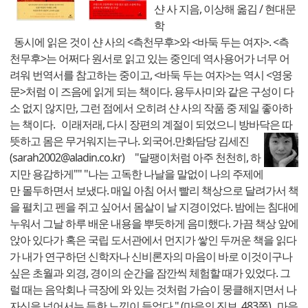
샨 사 지음, 이상해 옮김 / 현대문
학
동시에 읽은 것이 샨 사의 <측천무후>와 <바둑 두는 여자>. <측
천무후>는 어쩌다 원서로 읽고 있는 중인데 역사용어가 너무 어
려워 번역서를 참고하는 중이고, <바둑 두는 여자>는 역시 <영웅
문>처럼 이 즈음에 읽게 되는 책이다. 용두사미와 같은 구성이 다
소 없지 않지만, 그런 점에서 오히려 샨 사의 작품 중 제일 좋아하
는 책이다. 이래저래, 다시 장편의 계절이 되었으니 방바닥은 따
뜻하고 몸은 무거워지는구나.
외국어.만화담당 김세진
(sarah2002@aladin.co.kr) "달팽이처럼 아주 천천히, 하
지만 용감하게"" "나는 고독한 나날을 말없이 나의 주제에
만 몰두하면서 보냈다. 매일 아침 어서 빨리 책상으로 달려가서 책
을 펼치고 펜을 쥐고 싶어서 몸살이 날 지경이었다. 밤에는 침대에
누워서 그날 하루 배운 내용을 뿌듯하게 음미했다. 가끔 책상 앞에
앉아 있다가 혹은 국립 도서관에서 먼지가 쌓인 두꺼운 책을 읽다
가 내가 연구하던 신학자나 신비론자의 마음이 바로 이것이구나
싶은 초월과 외경, 경이의 순간을 잠깐씩 체험할 때가 있었다. 그
럴 때는 음악회나 극장에 와 있는 것처럼 가슴이 뭉클해지면서 나
자신을 넘어서는 듯한 느낌이 들었다." (마음의 진보, 483쪽)
마음