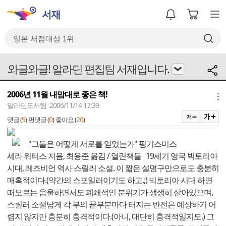
와글와글! 알라딘 편집팀 서재입니다.
2006년 11월 내맘대로 좋은 책!
메뉴
알라딘도서팀 2006/11/14 17:39
9
0
26
댓글 (
)
먼댓글 (
)
좋아요 (
)
"그들은 어떻게 서로를 얻었는가"
핑거스미스
세라 워터스 지음, 최용준 옮김 / 열린책들 19세기 영국 빅토리아
시대, 레즈비언 역사 스릴러 소설. 이 짧은 설명구만으로도 충분히
매혹적이다.(약간의 스포일러이기도 하고.;) 빅토리아 시대 하면
떠오르는 음울하면서도 폐쇄적인 분위기가 생생히 살아있으며,
스릴러 소설답게 각 부의 끝부분마다 터지는 반전은 예상하기 어
렵지 않지만 충분히 충격적이다.(아니, 대단히 충격적일지도.) 그