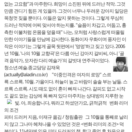
없는 고요함"과 마주한다. 희망이 소진된 뒤에 드러난 적막. 그것
만큼 견디기 힘든 게 있을까. 그것이 너무나 두려운 강아지 일당은
목청껏 짖을 뿐이다. 이들은 알지 못하는 것이다. 그렇게 무심히
드러난 적막에 어찌 맞서야 하는지를. "슬픔이 차갑고, 어둡고, 흉
측한 이불처럼 온몸을 덮을 때" 나는, 모처럼 사랑스럽게 떠올릴
만한 이야기들을 만남에 감사한다. 동화이자 우화이며 풍자인 이
작은 이야기는 그렇게 골목 뒷편에서 '멍멍'하고 짖고 있다. 2006
년 10월, '나의 10월 교향곡'은 다름 아닌 강아지 갈비씨, 아니 '골
격 음악가, 모자란 다리 예술가'의 갈빗대 연주곡이었다.
청소년.예술.종교담당 김재욱
(actually@aladin.co.kr) "이중인격은 여자의 로망" 스르
륵 스르륵. 10월. 가을이다. 하늘이 높고 바람이 솔솔 부는 날들. 스
르륵 스르륵. 시도 때도 없이 혼이 빠져 나간다. 갈피도 없고 시작
도 끝도 없는 감상에 폭 빠져 있다 마주치는 상대방의 지루한 눈
빛. 아, 죄송합니다, 뭐라고 하셨던가요, 긁적긁적
변화 리더
의 조건
피터 드러커 지음, 이재규 옮김 / 청림출판 그 10월을 통째로 날리
지 않고 그나마 헤쳐나올 수 있었던 것은 <변화 리더의 조건> 덕
분이다. 11년만에 읽은 피터 드러커의 책. 학교 졸업 후 처음으로