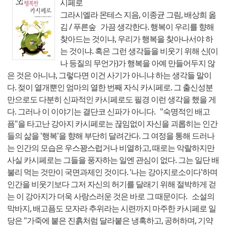
시페로
그라시엘라 몬테스 지음, 이종균 그림, 배상희 옮
김 / 푸른숲 가끔 생각한다. 행복이 우리를 향해
찾아드는 것이냐, 우리가 행복을 찾아나서야 하
는 것이냐. 혹은 그런 생각들을 비웃기 위해 신(이
나 등질의 무언가)가 행복을 아예 만들어두지 않
은 것은 아니냐, 그렇다면 이건 사기가 아니냐 하는 생각들 말이
다. 젖이 열개뿐인 엄마의 열한 번째 자식 카시페로. 그 출신성분
만으로도 다분히 신파적인 카시페로도 필경 이런 생각을 했을 게
다. 그러나 이 이야기는 결단코 신파가 아니다. "숙명적인 배고
픔"을 타고난 강아지 카시페로는 끊임없이 자신을 괴롭히는 인간
들의 삶을 '행복'을 향해 부단히 달려간다. 그 여정을 통해 드러나
는 인간의 모습은 우스꽝스럽거나 비열하고, 때로는 악랄하지만
사실 카시페로는 그들을 풍자하는 일엔 관심이 없다. 그는 일단 배
불리 먹는 것만이 국면과제인 것이다. '나는 강아지로소이다'하며
인간을 비웃기보다 그저 자신의 허기를 달래기 위해 절박하게 걷
는 이 강아지가 더욱 사랑스러운 것은 바로 그 때문이다. 소설의
막바지, 배고픔도 모자라 추위라는 시련까지 마주한 카시페로 일
당은 "가죽에 붙은 진흙처럼 달라붙은 냉혹하고, 공허하며, 기약