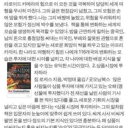
라로이드 카메라의 힘으로 이 모든 것을 극복하며 당당히 세계 여
행을 무사히 마친다. 그의 글은 현장감이 넘쳤고, 그의 모험은 손
에 땀을 쥐게 했다. 나는 그의 배짱에 놀랐고, 위험을 두려워하지
않은 모험가 정신에 박수를 보냈다. 책을 통해 변화하는 세계의
모습을 생생하게 목격할 수 있었다. 밤을 근면하게 일하는 중국인,
남의 돈으로 흥청망청 써대는 미국인, 부패와 잘못된 관행으로 혼
란을 겪고 있지만 일부는 새로운 희망의 싹을 틔우고 있는 아프리
카까지. 한 나라도 여행하기 힘든 나에게 116개국의 변화하는 모
습은 투자에 대한 시야를 넓히고, 각 나라에 대한 배경 지식을 쌓
을 수 있는 유익한 시간이었다.
2.
상품시장에 투
자하라
짐 로저스 지음, 박정태 옮김 / 굿모닝북스 많은
사람들이 상품 투자에 대해 가지고 있는 오해 (콩
선물에 투자했다가 전 재산을 날린 사람의 기사
를 본 적이 있다)를 풀고, 새로운 기회의 시장을
널리고 싶은 마음에 썼다는 <상품 시장에 투자하라>. 그의 말처럼
책은 입문자의 눈높이에 맞추어 쉽게 쓰여 있다. 싸게 사서 비싸게
팔면 돈을 번다 정도의 기본 지식만 있다면 충분하다. 왜 상품이
비싸지는지 혹은 싸지는지를 ‘수요’와 ‘공급’이라는 두 단어만으로