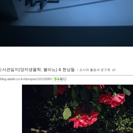
도서관일지(양자생물학, 볼라뇨) & 현상들
ｌ
조사와 활동과 문구류
//blog.aladin.co.kr/durepos/10132083