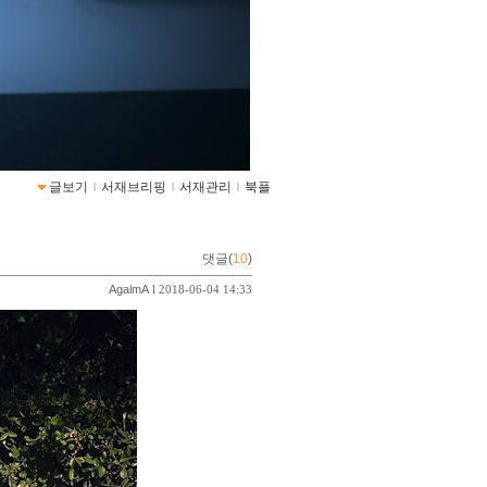
글보기
ｌ
서재브리핑
ｌ
서재관리
ｌ
북플
댓글(
10
)
AgalmA
l 2018-06-04 14:33