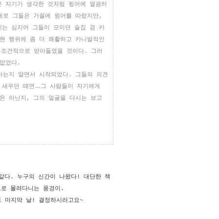
은 자기가 생각한 것처럼 윙어에 열광하
제로 그들은 가을에 윙어를 따랐지만
,
에는 심지어 그들이 모이던 술집 겸 카
현 행위에 좀 더 쾌활하고 카니발적인
무조건적으로 받아들였을 것이다
.
그러
 없었다
.
 하는지 알면서 시작되었다
.
그들의 의견
 새우던 때면
ㅡ
그 사람들이 자기에게
것은 아닌지
,
그의 얼굴을 다시는 보고
같다
.
누구의 신간이 나왔다
!
대단한 책
로 몰려다니는 풍경이
.
트 마지막 날! 결정하시라고요~