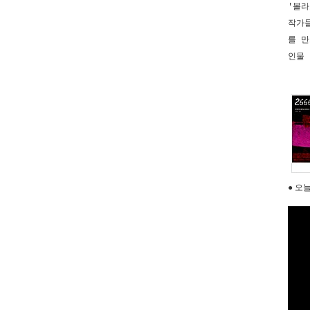
'볼라
작가
를 만
인물 
● 오