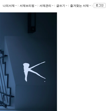
나의서재
ｌ
서재브리핑
ｌ
서재관리
ｌ
글쓰기
ｌ
즐겨찾는 서재
ｌ