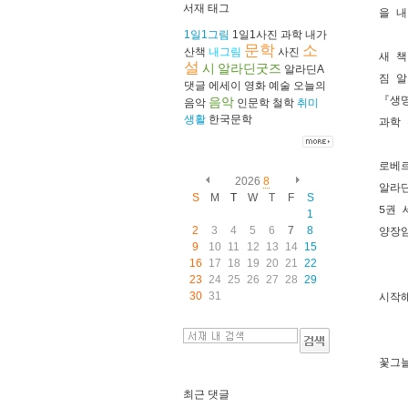
서재 태그
을 내
1일1그림
1일1사진
과학
내가
문학
소
산책
내그림
사진
새 책
설
시
알라딘굿즈
알라딘A
짐 알
댓글
에세이
영화
예술
오늘의
음악
『생명
음악
인문학
철학
취미
생활
한국문학
과학 
로베르
2026
8
알라딘
S
M
T
W
T
F
S
5권 
1
2
3
4
5
6
7
8
양장임
9
10
11
12
13
14
15
16
17
18
19
20
21
22
23
24
25
26
27
28
29
30
31
시작해
꽃그늘
최근 댓글