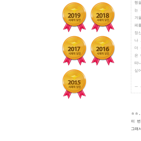
행
는
겨
페
정
나
더
은
떠
싶
ㅡ
ㅎㅎ
이 
그래