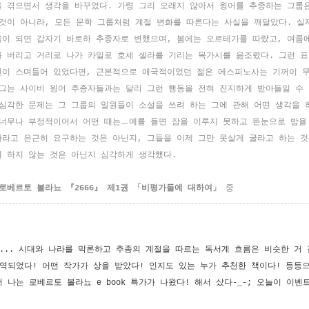
을 겪으면서 생각을 바꾸었다
.
가령 그리 오래지 않아서 윙어를 추종하는 그룹
 것이 아니라
,
모든 문학 그룹처럼 계절 변화를 따른다는 사실을 깨달았다
.
실
울이 되면 갑자기 바로하 추종자로 변했으며
,
봄에는 오르테가를 따랐고
,
여름
를 버리고 거리로 나가 카밀로 호세 셀라를 기리는 목가시를 읊조렸다
.
그런 표
신이 스며들어 있었다면
,
근본적으로 애국적이었던 젊은 에스피노사는 기꺼이 
 그는 사이비 윙어 추종자들과는 달리 그런 행동을 전혀 진지하게 받아들일 수
 심각한 문제는 그 그룹의 일원들이 소설을 쓰려 하는 그에 관해 어떤 생각을
 너무나 부정적이어서 어떤 때는
ㅡ
예를 들면 잠을 이루지 못하고 뜬눈으로 밤을
나라고 은근히 요구하는 것은 아닌지
,
그들을 이제 그만 못살게 굴라고 하는 
어 하지 않는 것은 아닌지 심각하게 생각했다
.
로베르토 볼라뇨
『
2666
』
제
1
권
「
비평가들에 대하여
」
중
....
시대와 나라를 막론하고 추종의 계절을 따르는 독서계 흐름은 비슷한 거 
번역되었다
!
어떤 작가가 상을 받았다
!
인지도 있는 누가 추천한 책이다
!
등등으
서 나는 로베르토 볼라뇨
e book
특가가 나왔다
!
해서 샀다
-_-; 오늘이 이벤