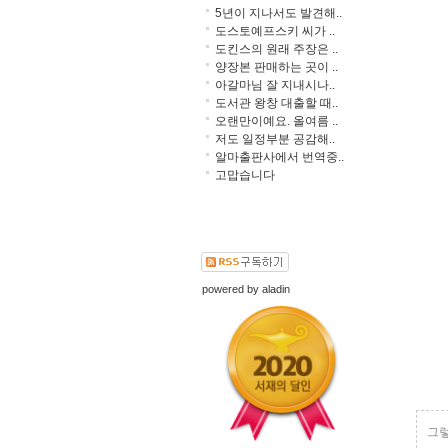
5년이 지나서도 발견해..
도스토예프스키 씨가 ..
도킨스의 원래 주장은 ..
양장본 판매하는 곳이 ..
아갈마님 잘 지내시나..
도서관 왕창 대출할 때..
오랜만이예요. 올여름 ..
저도 일정부분 공감해..
알마출판사에서 번역중..
고맙습니다
powered by
aladin
그