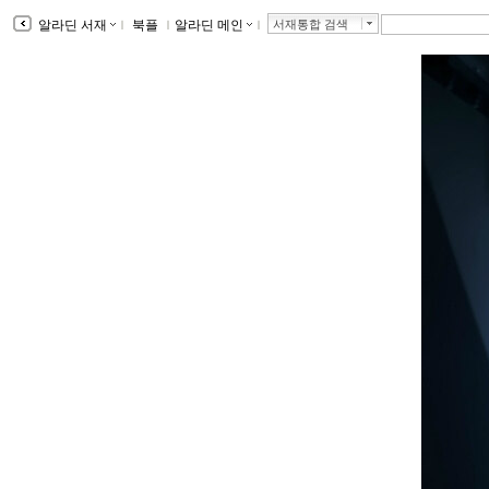
알라딘 서재
ｌ
북플
ｌ
알라딘 메인
ｌ
서재통합 검색