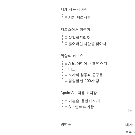
세계 적응 사이렌
세계 뼈조사학
카오스에서 멈추기
생각회전의자
잃어버린 시간을 찾아서
취향의 커브 0
Arts, 어디에나 혹은 어디
에도
조사와 활동과 문구류
심심할 땐 100자 평
AgalmA 부적응 소각장
기본은, 울면서 노래
A 코멘트 수거함
더위 
방명록
내가 
브뤼