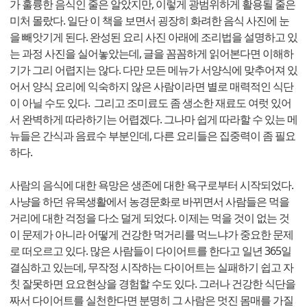
가 훌륭한 음식인 줄은 알았지만, 이렇게 광범위하게 활용될 줄은
미처 몰랐다. 일단 이 책을 보면서 굉장히 화려한 음식 사진에 눈
을 빼앗기게 된다. 완성된 요리 사진 아래에 조리법을 설명하고 있
는 과정 사진을 실어놓았는데, 글을 꼼꼼하게 읽어본다면 이해하
기가 그리 어렵지는 않다. 다만 모든 메뉴가 서양식에 맞추어져 있
어서 양식 요리에 익숙하지 않은 사람이라면 별로 매력적인 식단
이 아닐 수도 있다. 그리고 조미료도 좀 생소한 재료도 여럿 있어
서 완벽하게 따라하기는 어렵겠다. 그나마 쉽게 따라할 수 있는 메
뉴들은 간식과 음료수 부분인데, 다른 요리들은 집중력이 좀 필요
하다.
사람의 음식에 대한 욕망은 생존에 대한 욕구로부터 시작되었다.
사냥을 하던 유목생활에서 농경문화로 바뀌면서 사람들은 먹을
거리에 대한 걱정을 다소 덜게 되었다. 이제는 먹을 것이 없는 것
이 문제가 아니라 어떻게 건강한 먹거리를 먹느냐가 중요한 문제
로 떠오르고 있다. 많은 사람들이 다이어트를 한다고 일년 365일
결심하고 있는데, 무작정 시작하는 다이어트는 실패하기 쉽고 자
칫 잘못하면 요요현상을 경험할 수도 있다. 그러나 건강한 식단을
짜서 다이어트를 실천한다면 분명히 그 사람은 멋진 몸매를 가질