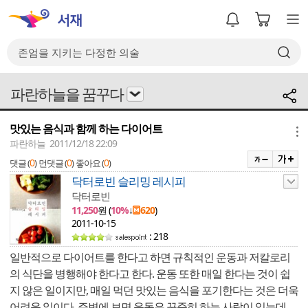
파란하늘을 꿈꾸다
맛있는 음식과 함께 하는 다이어트
메뉴
파란하늘 2011/12/18 22:09
0
0
0
댓글 (
)
먼댓글 (
)
좋아요 (
)
닥터로빈 슬리밍 레시피
닥터로빈
11,250
원 (
10%
↓
620
)
2011-10-15
: 218
일반적으로 다이어트를 한다고 하면 규칙적인 운동과 저칼로리
의 식단을 병행해야 한다고 한다. 운동 또한 매일 한다는 것이 쉽
지 않은 일이지만, 매일 먹던 맛있는 음식을 포기한다는 것은 더욱
어려운 일이다. 주변에 보면 운동은 꾸준히 하는 사람이 있는데,