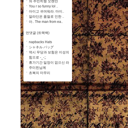
와 주민히형 오랜만
You r so funny lol ..
아이고 귀여워라. 마이..
알라딘은 품절로 인한 ..
아.. The man from ea..
먼댓글 (트랙백)
napbacks Hats
シャネル バッグ
역시 무당과 보험은 이성의
힘으로 -_-;;
휴가기간 일정이 없으신 라
주미힌님께
초복의 마무리