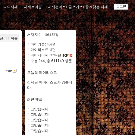
나의서재
ｌ
서재브리핑
ｌ
서재관리
ｌ
글쓰기
ｌ
즐겨찾는 서재
ｌ
서재지수
: 108152점
관리
ｌ
북플
마이리뷰:
편
466
마이리스트:
편
5
마이페이퍼:
편
3702
오늘 244, 총 611149 방문
오늘의 마이리스트
선택된 마이리스트가 없습니
다.
최근 댓글
고맙습니다
고맙습니다
고맙습니다
고맙습니다
고맙습니다