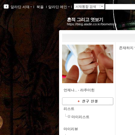
알라딘 서재
ｌ
북플
ｌ
알라딘 메인
ｌ
서재통합 검색
흔적 그리고 엿보기
https://blog.aladin.co.kr/biometrics
존재하지 
언제나... -
라주미힌
리스트
마이리스트
마이리뷰