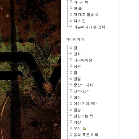
마이리뷰
한 줄
자 대고 밑줄 쭉
책 사진
리뷰에다가 쓴 영화
마이페이퍼
딸
영화
애니메이션
공연
펌
컬럼
문장의 대화
끄적-끄적
잡상
아이구 이쁘다
짐승
관심가는 책
막샷
우삼
동의-혹은-이의