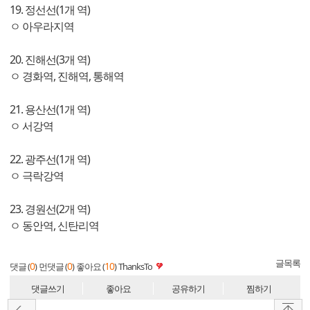
19. 정선선(1개 역)
ㅇ 아우라지역
20. 진해선(3개 역)
ㅇ 경화역, 진해역, 통해역
21. 용산선(1개 역)
ㅇ 서강역
22. 광주선(1개 역)
ㅇ 극락강역
23. 경원선(2개 역)
ㅇ 동안역, 신탄리역
글목록
0
0
10
댓글 (
)
먼댓글 (
)
좋아요 (
)
ThanksTo
댓글쓰기
좋아요
공유하기
찜하기