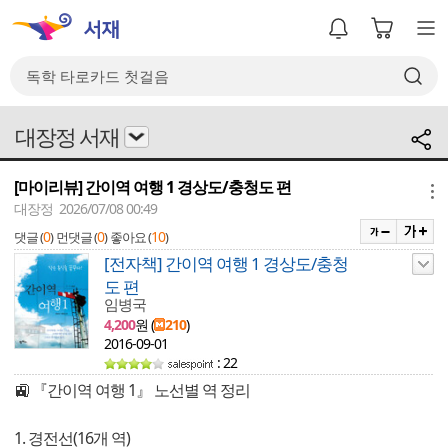
대장정 서재
[마이리뷰] 간이역 여행 1 경상도/충청도 편
메뉴
대장정 2026/07/08 00:49
0
0
10
댓글 (
)
먼댓글 (
)
좋아요 (
)
[전자책] 간이역 여행 1 경상도/충청
도 편
임병국
4,200
원 (
210
)
2016-09-01
: 22
🚉 『간이역 여행 1』 노선별 역 정리
1. 경전선(16개 역)