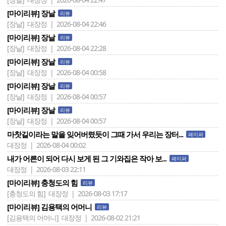
[마이리뷰] 장날
리뷰
[장날]
대장정 | 2026-08-04 22:46
[마이리뷰] 장날
리뷰
[장날]
대장정 | 2026-08-04 22:28
[마이리뷰] 장날
리뷰
[장날]
대장정 | 2026-08-04 00:58
[마이리뷰] 장날
리뷰
[장날]
대장정 | 2026-08-04 00:57
[마이리뷰] 장날
리뷰
[장날]
대장정 | 2026-08-04 00:57
마찻길이라는 말을 잊어버렸듯이 그때 가서 우리는 장터...
페이퍼
대장정 | 2026-08-04 00:02
내가 어른이 되어 다시 보게 된 그 기와집은 작아 보...
페이퍼
대장정 | 2026-08-03 22:11
[마이리뷰] 충청도의 힘
리뷰
[충청도의 힘]
대장정 | 2026-08-03 17:17
[마이리뷰] 김용택의 어머니
리뷰
[김용택의 어머니]
대장정 | 2026-08-02 21:21