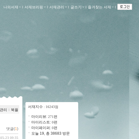
나의서재
ｌ
서재브리핑
ｌ
서재관리
ｌ
글쓰기
ｌ
즐겨찾는 서재
ｌ
서재지수
: 16243점
관리
ｌ
북플
마이리뷰:
편
271
마이리스트:
편
0
마이페이퍼:
편
0
댓글(
1
)
오늘 19, 총 38683 방문
-05-23 09:35