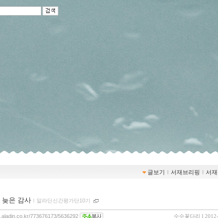
글보기
ｌ
서재브리핑
ｌ
서재
 늦은 감사
ｌ
알라딘신간평가단10기
og.aladin.co.kr/773676173/5636292
수수꽃다리
l 2012