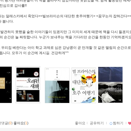
세이 평가단 여러분들이 이 책을 골라주지 않았더라면 못읽었을 책. 함께 활동했던 에세
진심으로 감사를!!
나는 알래스카에서 죽었다><빌브라이슨의 대단한 호주여행기> <꿈꾸는자 잡혀간다>
라 봅니다.
 발견하지 못했을 숱한 이야기들이 있겠지만 그 미지의 세계 때문에 책을 다시 들겠지요
의 순간은 늘 짜릿합니다. 누군가 보내주는 책을 기다리던 순간을 한동안 기억하겠지요
, 우리집 베란다는 아이 학교 과제로 심은 강낭콩이 곧 만개할 것 같은 떨림의 순간으로
돕니다. 모두가 이 순간에 계시길. 건강하게^^
먼댓글(
0
)
좋아요(
1
)
좋아요
ｌ
공유하기
ｌ
찜하기
ｌ