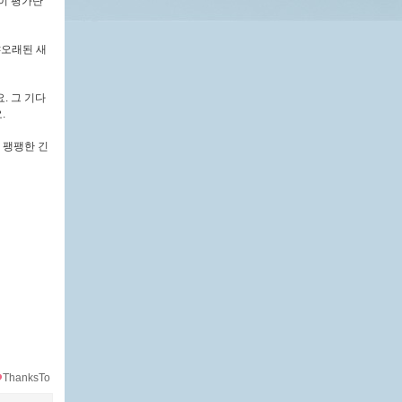
이 평가단
<오래된 새
. 그 기다
.
 팽팽한 긴
ThanksTo