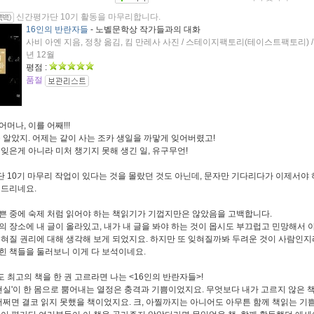
신간평가단 10기 활동을 마무리합니다.
16인의 반란자들
- 노벨문학상 작가들과의 대화
사비 아옌 지음, 정창 옮김, 킴 만레사 사진 / 스테이지팩토리(테이스트팩토리) / 
년 12월
평점 :
품절
머나, 이를 어째!!!
줄 알았지. 어제는 같이 사는 조카 생일을 까맣게 잊어버렸고!
 잊은게 아니라 미처 챙기지 못해 생긴 일, 유구무언!
 10기 마무리 작업이 있다는 것을 몰랐던 것도 아닌데, 문자만 기다리다가 이제서야
 드리네요.
쁜 중에 숙제 처럼 읽어야 하는 책읽기가 기껍지만은 않았음을 고백합니다.
의 장소에 내 글이 올라있고, 내가 내 글을 봐야 하는 것이 몹시도 부끄럽고 민망해서 
잊혀질 권리에 대해 생각해 보게 되었지요. 하지만 또 잊혀질까봐 두려운 것이 사람인지라.
힌 책들을 둘러보니 이게 다 보석이네요.
 최고의 책을 한 권 고르라면 나는 <16인의 반란자들>!
 '현실'이 한 몸으로 뿜어내는 열정은 충격과 기쁨이었지요. 무엇보다 내가 고르지 않은 
 어쩌면 결코 읽지 못했을 책이었지요. 크, 아찔까지는 아니어도 아무튼 함께 책읽는 기