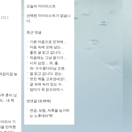
오늘의 마이리스트
선택된 마이리스트가 없습니
2011
다.
최근 댓글
기쁜 마음으로 진작에 ..
마음 속에 오래 남는 ..
좋은 글 읽고 갑니다. ..
처음에는 그냥 용기가 ..
시의 심장.... 와, 좋..
와- 수수꽃다리님 오랜..
잘 읽고 갑니다. 걷는..
 허겁지겁 늦
멋진 책들 고르셨네요!..
글 속에 녹아 있는 수..
엄마가 꼭 읽으라며 <..
아주 혼이 났
.. 내 책
먼댓글 (트랙백)
연금, 보험, 저축을 능가하
는 노후대비'책'
책이라서 기
쁨을 만끽했