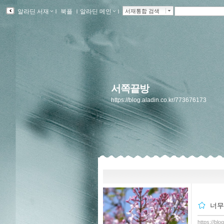
알라딘 서재
ｌ
북플
ｌ
알라딘 메인
ｌ
서재통합 검색
서쪽끝방
https://blog.aladin.co.kr/773676173
너무
https://bl