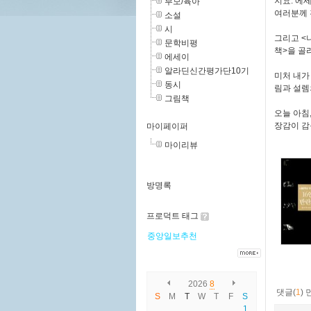
지요. 에
부모/육아
여러분께 
소설
시
그리고 <
문학비평
책>을 골
에세이
알라딘신간평가단10기
미처 내가
동시
림과 설렘
그림책
오늘 아침
장감이 감
마이페이퍼
마이리뷰
방명록
프로덕트 태그
중앙일보추천
2026
8
댓글(
1
)
S
M
T
W
T
F
S
1