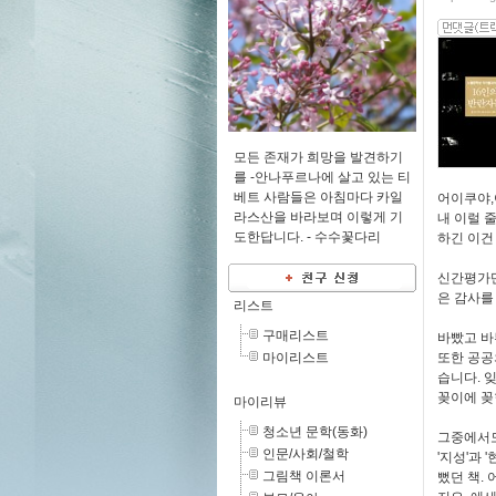
모든 존재가 희망을 발견하기
를 -안나푸르나에 살고 있는 티
베트 사람들은 아침마다 카일
어이쿠야,어
라스산을 바라보며 이렇게 기
내 이럴 
도한답니다. -
수수꽃다리
하긴 이건
신간평가단
은 감사를
리스트
구매리스트
바빴고 바
마이리스트
또한 공공
습니다. 
꽂이에 꽂
마이리뷰
청소년 문학(동화)
그중에서도
인문/사회/철학
'지성'과
그림책 이론서
뻤던 책.