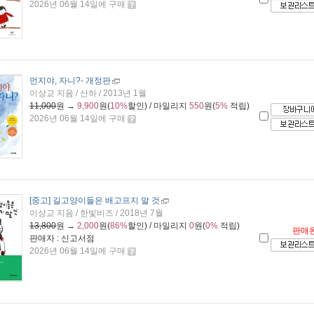
2026년 06월 14일에 구매
먼지야, 자니?
- 개정판
이상교 지음 / 산하 / 2013년 1월
11,000
원 →
9,900
원(
10%
할인) / 마일리지
550
원(
5%
적립)
2026년 06월 14일에 구매
[중고] 길고양이들은 배고프지 말 것
이상교 지음 / 한빛비즈 / 2018년 7월
13,800
원 →
2,000
원(
86%
할인) / 마일리지
0
원(
0%
적립)
판매
판매자 : 신고서점
2026년 06월 14일에 구매