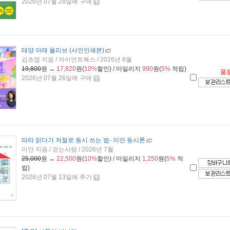
2026년 07월 28일에 구매
태양 아래 올리브 (사인인쇄본)
김초엽 지음 / 자이언트북스 / 2026년 8월
19,800
원 →
17,820
원(
10%
할인) / 마일리지
990
원(
5%
적립)
품
2026년 07월 26일에 구매
따라 읽다가 저절로 동시 쓰는 법
- 이안 동시론
이안 지음 / 걷는사람 / 2026년 7월
25,000
원 →
22,500
원(
10%
할인) / 마일리지
1,250
원(
5%
적
립)
2026년 07월 13일에 추가