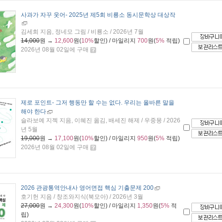
사과가 자꾸 웃어
- 2025년 제5회 비룡소 동시문학상 대상작
김세희 지음, 정네모 그림 / 비룡소 / 2026년 7월
14,000
원 →
12,600
원(
10%
할인) / 마일리지
700
원(
5%
적립)
2026년 08월 02일에 구매
제로 포인트
- 그저 행동만 할 수는 없다. 우리는 올바른 말을
해야 한다
슬라보예 지젝 지음, 이혜진 옮김, 배세진 해제 / 우중몽 / 2026
년 5월
19,000
원 →
17,100
원(
10%
할인) / 마일리지
950
원(
5%
적립)
2026년 08월 02일에 구매
2026 관광통역안내사 영어면접 핵심 기출문제 200
호기헌 지음 / 창조와지식(북모아) / 2026년 3월
27,000
원 →
24,300
원(
10%
할인) / 마일리지
1,350
원(
5%
적
립)