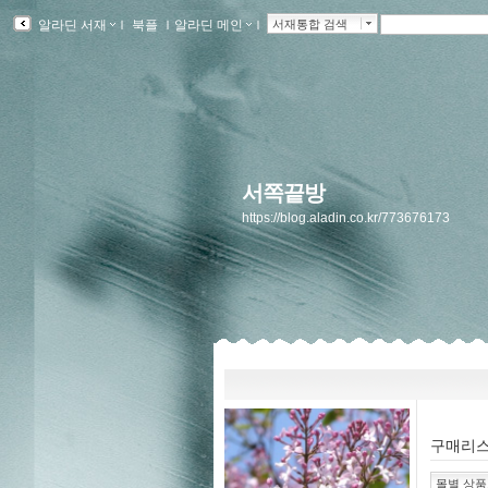
알라딘 서재
ｌ
북플
ｌ
알라딘 메인
ｌ
서재통합 검색
서쪽끝방
https://blog.aladin.co.kr/773676173
구매리
몰별 상