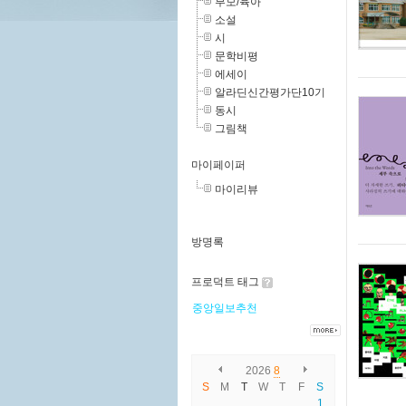
부모/육아
소설
시
문학비평
에세이
알라딘신간평가단10기
동시
그림책
마이페이퍼
마이리뷰
방명록
프로덕트 태그
중앙일보추천
2026
8
S
M
T
W
T
F
S
1