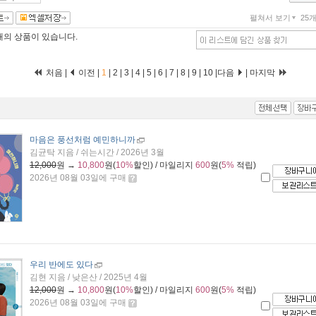
펼쳐서 보기
25
개
의 상품이 있습니다.
처음 |
이전 |
1
|
2
|
3
|
4
|
5
|
6
|
7
|
8
|
9
|
10
|
다음
|
마지막
마음은 풍선처럼 예민하니까
김균탁 지음 / 쉬는시간 / 2026년 3월
12,000
원 →
10,800
원(
10%
할인) / 마일리지
600
원(
5%
적립)
2026년 08월 03일에 구매
우리 반에도 있다
김현 지음 / 낮은산 / 2025년 4월
12,000
원 →
10,800
원(
10%
할인) / 마일리지
600
원(
5%
적립)
2026년 08월 03일에 구매