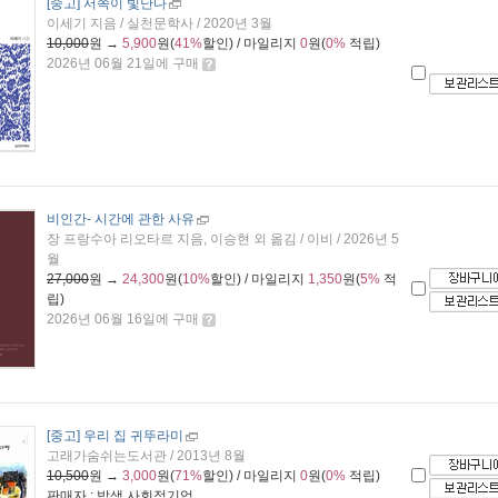
[중고] 서쪽이 빛난다
이세기 지음 / 실천문학사 / 2020년 3월
10,000
원 →
5,900
원(
41%
할인) / 마일리지
0
원(
0%
적립)
2026년 06월 21일에 구매
비인간
- 시간에 관한 사유
장 프랑수아 리오타르 지음, 이승현 외 옮김 / 이비 / 2026년 5
월
27,000
원 →
24,300
원(
10%
할인) / 마일리지
1,350
원(
5%
적
립)
2026년 06월 16일에 구매
[중고] 우리 집 귀뚜라미
고래가숨쉬는도서관 / 2013년 8월
10,500
원 →
3,000
원(
71%
할인) / 마일리지
0
원(
0%
적립)
판매자 : 밥샘 사회적기업