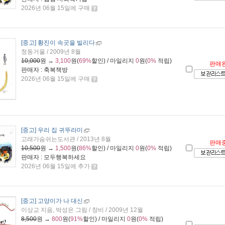
2026년 06월 15일에 구매
[중고] 황진이 속곳을 빌리다
청동거울 / 2009년 8월
10,000
원 →
3,100
원(
69%
할인) / 마일리지
0
원(
0%
적립)
판매
판매자 : 축복책방
2026년 06월 15일에 구매
[중고] 우리 집 귀뚜라미
고래가숨쉬는도서관 / 2013년 8월
판매
10,500
원 →
1,500
원(
86%
할인) / 마일리지
0
원(
0%
적립)
판매자 : 모두행복하세요
2026년 06월 15일에 추가
[중고] 고양이가 나 대신
이상교 지음, 박성은 그림 / 창비 / 2009년 12월
8,500
원 →
800
원(
91%
할인) / 마일리지
0
원(
0%
적립)