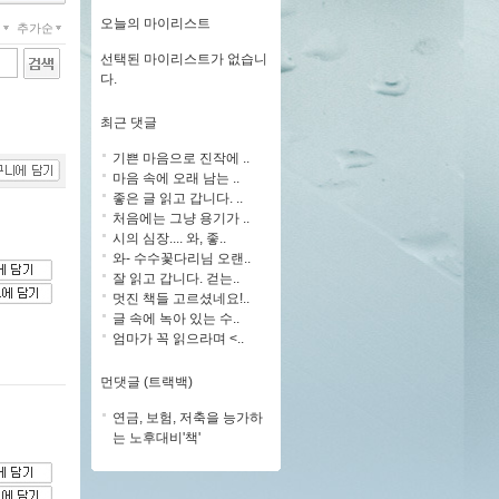
오늘의 마이리스트
개
추가순
선택된 마이리스트가 없습니
다.
최근 댓글
기쁜 마음으로 진작에 ..
마음 속에 오래 남는 ..
좋은 글 읽고 갑니다. ..
처음에는 그냥 용기가 ..
시의 심장.... 와, 좋..
와- 수수꽃다리님 오랜..
잘 읽고 갑니다. 걷는..
멋진 책들 고르셨네요!..
글 속에 녹아 있는 수..
엄마가 꼭 읽으라며 <..
먼댓글 (트랙백)
연금, 보험, 저축을 능가하
는 노후대비'책'