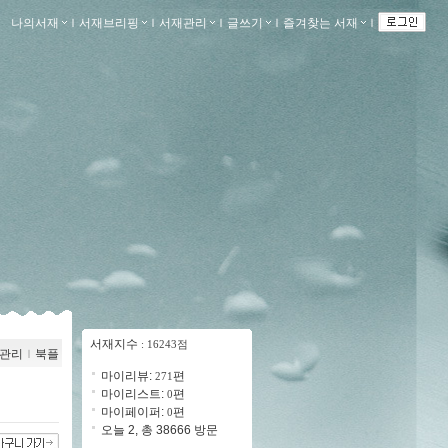
나의서재
ｌ
서재브리핑
ｌ
서재관리
ｌ
글쓰기
ｌ
즐겨찾는 서재
ｌ
서재지수
: 16243점
관리
ｌ
북플
마이리뷰:
편
271
마이리스트:
편
0
마이페이퍼:
편
0
오늘 2, 총 38666 방문