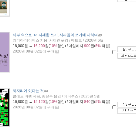
세부 속으로
- 더 자세한 쓰기, 사라짐의 쓰기에 대하여
리디아 데이비스 지음, 서제인 옮김 / 에트르 / 2026년 6월
18,000
원 →
16,200
원(
10%
할인) / 마일리지
900
원(
5%
적립)
2026년 08월 02일에 구매
제자리에 있다는 것
클레르 마랭 지음, 황은주 옮김 / 에디투스 / 2025년 5월
16,800
원 →
15,120
원(
10%
할인) / 마일리지
840
원(
5%
적립)
2026년 08월 02일에 구매