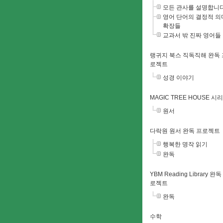
모든 관사를 설명합니
영어 단어의 결정적 의
확장들
교과서 밖 진짜 영어들
랭귀지 북스 직독직해 완독 
로젝트
성경 이야기
MAGIC TREE HOUSE 시
원서
다락원 원서 완독 프로젝트
행복한 명작 읽기
완독
YBM Reading Library 완독
로젝트
완독
수학