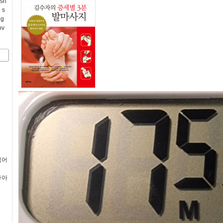
esh
 s
ng
ov
젊어
좋아