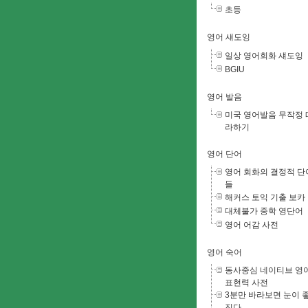
초등
영어 섀도잉
일상 영어회화 섀도잉
BGIU
영어 발음
미국 영어발음 무작정 
라하기
영어 단어
영어 회화의 결정적 단
들
해커스 토익 기출 보카
대체불가 중학 영단어
영어 어감 사전
영어 숙어
동사중심 네이티브 영
표현력 사전
3분만 바라보면 눈이 
진다