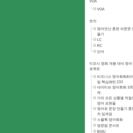
VOA
VOA
토익
영어연산 훈련 의문문 
들기
LC
RC
단어
티모시 영화 개봉 대비 영어
로젝트
비즈니스 영어회화&이
일 핵심패턴 233
네이티브 영어회화 100
제
거의 모든 상황별 적절
영어 표현들
영어로 문장 만들기 훈련
차 임계점
스몰톡 영어회화
영문법 콘서트
BGIU