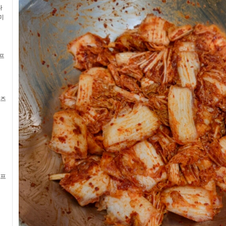
다
미
프
리즈
 프