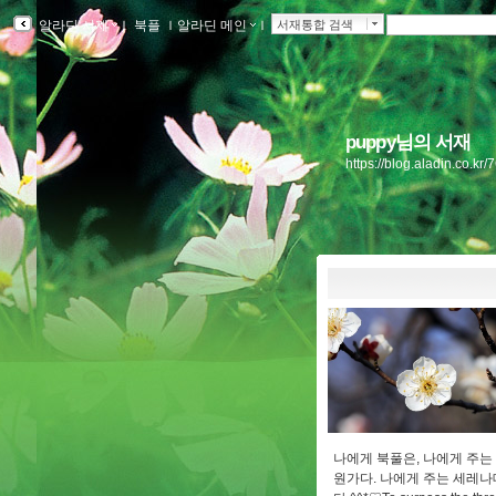
알라딘 서재
ｌ
북플
ｌ
알라딘 메인
ｌ
서재통합 검색
puppy님의 서재
https://blog.aladin.co.k
나에게 북풀은, 나에게 주는
원가다. 나에게 주는 세레나