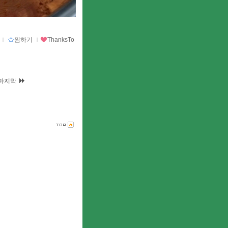
ｌ
찜하기
ｌ
ThanksTo
마지막