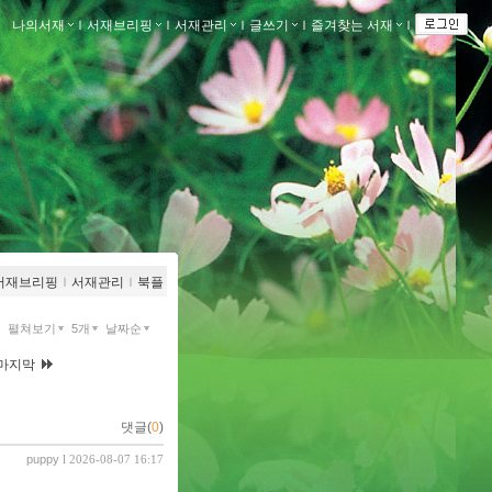
나의서재
ｌ
서재브리핑
ｌ
서재관리
ｌ
글쓰기
ｌ
즐겨찾는 서재
ｌ
서재브리핑
ｌ
서재관리
ｌ
북플
펼쳐보기
5개
날짜순
마지막
댓글(
0
)
puppy
l 2026-08-07 16:17