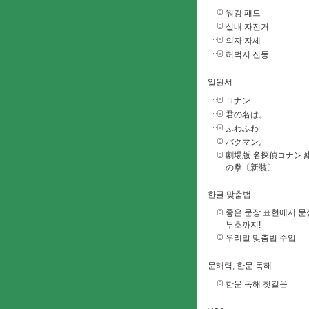
워킹 패드
실내 자전거
의자 자세
허벅지 진동
일원서
コナン
君の名は。
ふわふわ
バクマン。
劇場版 名探偵コナン 
の拳〔新裝〕
한글 맞춤법
좋은 문장 표현에서 문
부호까지!
우리말 맞춤법 수업
문해력, 한문 독해
한문 독해 첫걸음