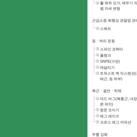
활 체위 요가, 메뚜기 자
뱀 자세 변형
근감소증·퇴행성 관절염 관
스쿼트
등ㆍ허리 운동
스파인 코렉터
플랭크
SNPE(구판)
매달리기
트위스트 백 익스텐션(
배근, 등 하부)
복근ㆍ골반ㆍ하체
데드 버그(복횡근, 내장
른 위치)
항문 조이기
레그 레이즈
크로스 레그 어덕션
무릎 강화