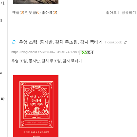
세,
댓글(
0
)
먼댓글(
0
)
좋아요(
0
)
좋아요
ｌ
공유하기
리
우엉 조림, 콩자반, 갈치 무조림, 감자 뚝배기
ｌ
cookbook
https://blog.aladin.co.kr/760678193/17436989
우엉 조림, 콩자반, 갈치 무조림, 감자 뚝배기
광
 바