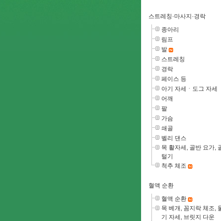
스트레칭·마사지·경락
종아리
림프
발
스트레칭
경락
페이스 등
아기 자세ㆍ도그 자세
어깨
팔
가슴
쇄골
벨리 댄스
목 활자세, 골반 요가, 
털기
척추 체조
혈액 순환
혈액 순환
목 베개, 꼼지락 체조, 
기 자세, 브릿지 다운