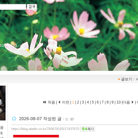
r/760678193
글보기
ｌ
처음 |
이전 |
1
|
2
|
3
|
4
|
5
|
6
|
7
|
8
|
9
|
10
|
다음
|
2026-08-07 작성된 글
ｌ
발
 응
https://blog.aladin.co.kr/760678193/17437670
데