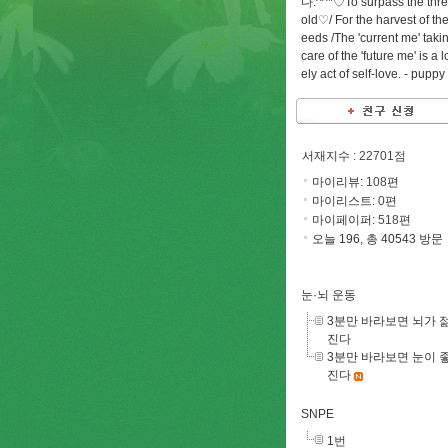
다.^^*♡To surpass the thr
old♡/ For the harvest of the
eeds /The 'current me' taki
care of the 'future me' is a l
ely act of self-love. -
puppy
서재지수
: 22701점
마이리뷰:
108
편
마이리스트:
0
편
마이페이퍼:
518
편
오늘 196, 총 40543 방문
눈·뇌 운동
3분만 바라보면 뇌가 
진다
3분만 바라보면 눈이 
진다
SNPE
1번