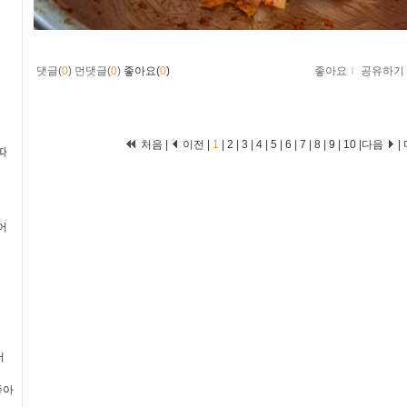
댓글(
0
)
먼댓글(
0
)
좋아요(
0
)
좋아요
ｌ
공유하기
처음 |
이전 |
1
|
2
|
3
|
4
|
5
|
6
|
7
|
8
|
9
|
10
|
다음
|
따
어
어
좋아