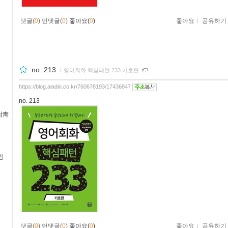
댓글(
0
)
먼댓글(
0
)
좋아요(
0
)
좋아요
ｌ
공유하기
no. 213
ｌ
영어회화 핵심패턴 233 기초편
https://blog.aladin.co.kr/760678193/17436847
no. 213
紺靑
장
댓글(
0
)
먼댓글(
0
)
좋아요(
0
)
좋아요
ｌ
공유하기