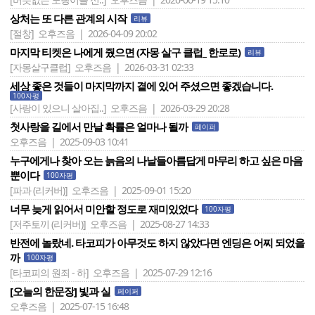
상처는 또 다른 관계의 시작
리뷰
[절창]
오후즈음 | 2026-04-09 20:02
마지막 티켓은 나에게 줬으면 (자몽 살구 클럽_ 한로로)
리뷰
[자몽살구클럽]
오후즈음 | 2026-03-31 02:33
세상 좋은 것들이 마지막까지 곁에 있어 주셨으면 좋겠습니다.
100자평
[사랑이 있으니 살아집..]
오후즈음 | 2026-03-29 20:28
첫사랑을 길에서 만날 확률은 얼마나 될까
페이퍼
오후즈음 | 2025-09-03 10:41
누구에게나 찾아 오는 늙음의 나날들아름답게 마무리 하고 싶은 마음
뿐이다
100자평
[파과 (리커버)]
오후즈음 | 2025-09-01 15:20
너무 늦게 읽어서 미안할 정도로 재미있었다
100자평
[저주토끼 (리커버)]
오후즈음 | 2025-08-27 14:33
반전에 놀랐네. 타코피가 아무것도 하지 않았다면 엔딩은 어찌 되었을
까
100자평
[타코피의 원죄 - 하]
오후즈음 | 2025-07-29 12:16
[오늘의 한문장] 빛과 실
페이퍼
오후즈음 | 2025-07-15 16:48