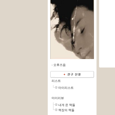
-
오후즈음
리스트
마이리스트
마이리뷰
내게 온 책들
책장의 책들