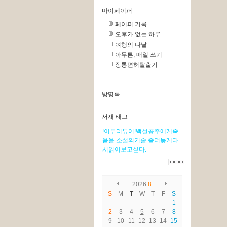
마이페이퍼
페이퍼 기록
오후가 없는 하루
여행의 나날
아무튼, 매일 쓰기
장롱면허탈출기
방명록
서재 태그
!이투리뷰어!백설공주에게죽
음을
소설의기술.좀더늦게다
시읽어보고싶다.
2026
8
S
M
T
W
T
F
S
1
2
3
4
5
6
7
8
9
10
11
12
13
14
15