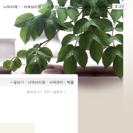
나의서재
ｌ
서재브리핑
ｌ
서재관리
ｌ
글쓰기
ｌ
즐겨찾는 서재
ｌ
글보기
ｌ
서재브리핑
ｌ
서재관리
ｌ
북플
펼쳐보기
5개
날짜순