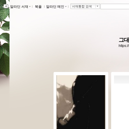
알라딘 서재
ｌ
북플
ｌ
알라딘 메인
ｌ
서재통합 검색
그대
https: