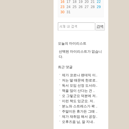
16
17
18
19
20
21
22
23
24
25
26
27
28
29
30
31
오늘의 마이리스트
선택된 마이리스트가 없습니
다.
최근 댓글
제가 코로나 팬데믹 이..
저는 딸 때문에 한로로..
독서 모임 선정 도서라..
책을 많이 산다는 건 ..
오 그렇군요 덕분에 저..
이런 책도 있군요. 저..
분노와 스트레스가 꽉 ..
주말이든 휴가든 그때 ..
제가 재취업 해서 공장..
오후즈음 님, 잘 지내..