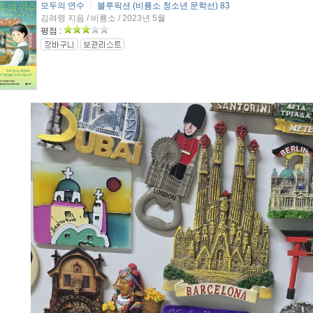
모두의 연수
ㅣ
블루픽션 (비룡소 청소년 문학선) 83
김려령 지음 / 비룡소 / 2023년 5월
평점 :