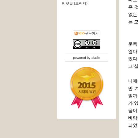
먼댓글 (트랙백)
은 
없는
는 
문득
열다
powered by
aladin
었다
고 살
나에
만 
일까
가 
울이
바람
되었