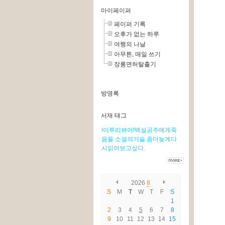
마이페이퍼
페이퍼 기록
오후가 없는 하루
여행의 나날
아무튼, 매일 쓰기
장롱면허탈출기
방명록
서재 태그
!이투리뷰어!백설공주에게죽
음을
소설의기술.좀더늦게다
시읽어보고싶다.
2026
8
S
M
T
W
T
F
S
1
2
3
4
5
6
7
8
9
10
11
12
13
14
15