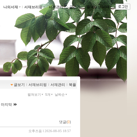
나의서재
ｌ
서재브리핑
ｌ
서재관리
ｌ
글쓰기
ｌ
즐겨찾는 서재
ｌ
글보기
ｌ
서재브리핑
ｌ
서재관리
ｌ
북플
펼쳐보기
5개
날짜순
|
마지막
댓글(
0
)
오후즈음
l 2026-08-05 18:57