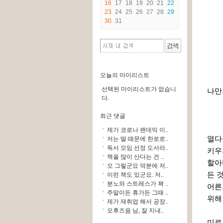
16
17
18
19
20
21
22
23
24
25
26
27
28
29
30
31
오늘의 마이리스트
선택된 마이리스트가 없습니
나만
다.
최근 댓글
제가 코로나 팬데믹 이..
열다
저는 딸 때문에 한로로..
독서 모임 선정 도서라..
키우
책을 많이 산다는 건 ..
할아
오 그렇군요 덕분에 저..
든 
이런 책도 있군요. 저..
분노와 스트레스가 꽉 ..
어른
주말이든 휴가든 그때 ..
위해
제가 재취업 해서 공장..
오후즈음 님, 잘 지내..
미로