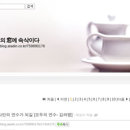
의 窓에 속삭이다
//blog.aladin.co.kr/759890176
처음 |
이전 |
1
|
2
|
3
|
4
|
5
|
6
|
7
|
8
|
9
|
10
|
다음
나만의 연수가 되길 [모두의 연수- 김려령]
ｌ
책장의 책들
//blog.aladin.co.kr/759890176/17434175