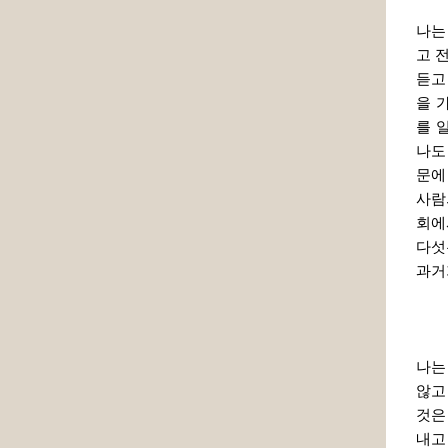
나는
고 
듣고
을 
를 
나도
문에
사람
회에
다섯
과거
나는
않고
것은
내고