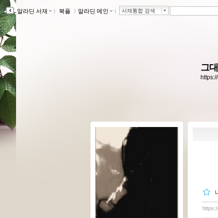
알라딘 서재
ｌ
북플
ｌ
알라딘 메인
ｌ
서재통합 검색
그대
https:
https: