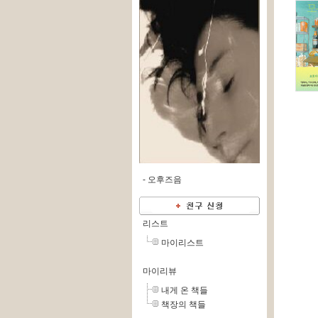
-
오후즈음
리스트
마이리스트
마이리뷰
내게 온 책들
책장의 책들