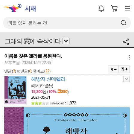
그대의 窓에 속삭이다
이름을 찾은 엘라를 응원한다.
메뉴
오후즈음 2023/01/24 22:45
3
0
22
댓글 (
)
먼댓글 (
)
좋아요 (
)
해방자 신데렐라
리베카 솔닛
15,300
원 (
10%
↓
850
)
2021-05-31
: 1,372