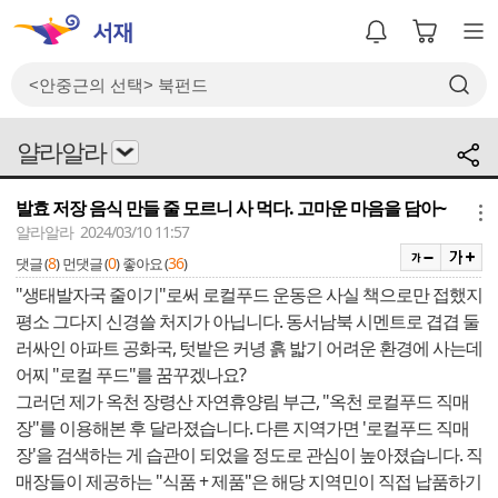
얄라알라
발효 저장 음식 만들 줄 모르니 사 먹다. 고마운 마음을 담아~
메뉴
얄라알라 2024/03/10 11:57
8
0
36
댓글 (
)
먼댓글 (
)
좋아요 (
)
"생태발자국 줄이기"로써 로컬푸드 운동은 사실 책으로만 접했지
평소 그다지 신경쓸 처지가 아닙니다. 동서남북 시멘트로 겹겹 둘
러싸인 아파트 공화국, 텃밭은 커녕 흙 밟기 어려운 환경에 사는데
어찌 "로컬 푸드"를 꿈꾸겠나요?
그러던 제가 옥천 장령산 자연휴양림 부근, "옥천 로컬푸드 직매
장"를 이용해본 후 달라졌습니다. 다른 지역가면 '로컬푸드 직매
장'을 검색하는 게 습관이 되었을 정도로 관심이 높아졌습니다. 직
매장들이 제공하는 "식품 + 제품"은 해당 지역민이 직접 납품하기