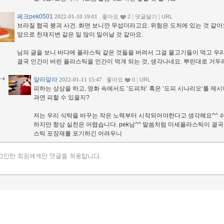
페크pek0501
|
|
2022-01-10 19:01
좋아요
2
댓글달기
URL
브라질 협곡 붕괴 사건. 화면 보니깐 무섭더라고요. 위험은 도처에 있는 것 같아
앞으로 천재지변 같은 일 많이 일어날 것 같아요.
님의 글을 보니 바다에 플라스틱 같은 것들을 버려서 그걸 물고기들이 먹고 우
결국 인간이 버린 플라스틱을 인간이 먹게 되는 것, 생각나네요. 뿌린대로 거두리
얄라알라
|
2022-01-11 15:47
좋아요
0
URL
피하는 상상을 하고, 영화 속에서도 ‘도피처‘ 혹은 ‘도피 시나리오‘를 제
과연 피할 수 있을지?
저는 우리 식탁을 바꾸는 작은 노력부터 시작되어야한다고 생각해요^^ 쉬
하지만 항상 실천은 어렵습니다. pek님^^ 말씀처럼 미세플라스틱이 결국
스틱 포장재를 포기하긴 어려우니