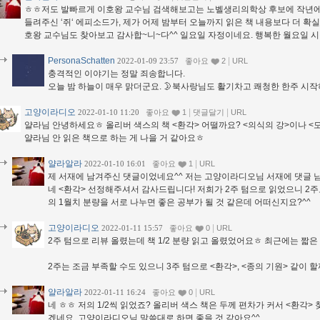
ㅎㅎ저도 발빠르게 이호왕 교수님 검색해보고는 노벨생리의학상 후보에 작년에 거
들려주신 ‘쥐‘ 에피소드가, 제가 어제 밤부터 오늘까지 읽은 책 내용보다 더 확실
호왕 교수님도 찾아보고 감사합~니~다^^ 일요일 자정이네요. 행복한 월요일 시작
PersonaSchatten
|
2022-01-09 23:57
좋아요
2
URL
충격적인 이야기는 정말 죄송합니다.
오늘 밤 하늘이 매우 맑더군요. 🌛북사랑님도 활기차고 쾌청한 한주 시
고양이라디오
|
|
2022-01-10 11:20
좋아요
1
댓글달기
URL
얄라님 안녕하세요ㅎ 올리버 색스의 책 <환각> 어떨까요? <의식의 강>이나 <
얄라님 안 읽은 책으로 하는 게 나을 거 같아요ㅎ
얄라알라
|
2022-01-10 16:01
좋아요
1
URL
제 서재에 남겨주신 댓글이었네요^^ 저는 고양이라디오님 서재에 댓글 
네 <환각> 선정해주셔서 감사드립니다! 저희가 2주 텀으로 읽었으니 2주
의 1월치 분량을 서로 나누면 좋은 공부가 될 것 같은데 어떠신지요?^^
고양이라디오
|
2022-01-11 15:57
좋아요
0
URL
2주 텀으로 리뷰 올렸는데 책 1/2 분량 읽고 올렸었어요ㅎ 최근에는 짧
2주는 조금 부족할 수도 있으니 3주 텀으로 <환각>, <종의 기원> 같이 
얄라알라
|
2022-01-11 16:24
좋아요
0
URL
네 ㅎㅎ 저의 1/2씩 읽었죠? 올리버 색스 책은 두께 편차가 커서 <환각>
겠네요. 고양이라디오님 말씀대로 하면 좋을 것 같아요^^