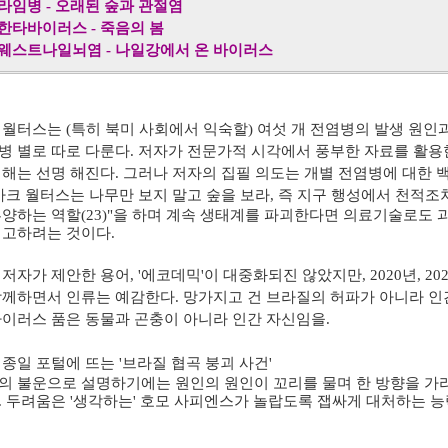
라임병
-
오래된 숲과 관절염
한타바이러스
-
죽음의 봄
웨스트나일뇌염
-
나일강에서 온 바이러스
 월터스는
(
특히 북미 사회에서 익숙할
)
여섯 개 전염병의 발생 원인
병 별로 따로 다룬다
. 저자가 전문가적 시각에서
풍부한 자료를 활용
이해는 선명 해진다
. 그러나
저자의 집필 의도는 개별 전염병에 대한 
마크 월터스는 나무만 보지 말고 숲을 보라
,
즉
지구 행성에서 천적조차
부양하는 역할
(23)"
을 하며 계속
생태계를 파괴한다면 의료기술로도 과
경고하려는 것이다
.
 저자가 제안한 용어
, '
에코데믹
'
이 대중화되진 않았지만
, 2020
년
, 20
함께하면서 인류는 예감한다
.
망가지고 건 브라질의 허파가 아니라 인
바이러스 품은 동물과 곤충이 아니라 인간 자신임을
.
 종일 포털에 뜨는 '브라질 협곡 붕괴 사건'
의 불운으로 설명하기에는 원인의 원인이 꼬리를 물며 한 방향을 가리
. 두려움은 '생각하는' 호모 사피엔스가 놀랍도록 잽싸게 대처하는 