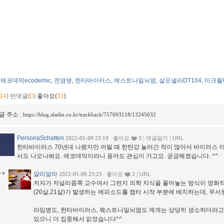
에코데믹ecodemic
전염병
한타바이러스
에스트나일뇌염
살모넬라DT104
마크월
,
,
,
,
,
14
)
먼댓글(
0
)
좋아요(
31
)
글 주소 :
https://blog.aladin.co.kr/trackback/757693118/13245032
PersonaSchatten
|
|
2022-01-09 23:19
좋아요
3
댓글달기
URL
한타바이러스 70년대 나왔지만 어릴 때 한탄강 놀러간 적이 많아서 바이러스 
서도 나오나봐요. 에코데믹이라니 용어도 관심이 가고요. 궁금해졌습니다. ^^
얄라알라
|
2022-01-09 23:23
좋아요
2
URL
저자가 저널리즘쪽 교수여서 그런지 의학 지식을 풀어놓는 방식이 영화적
(20살,21살)가 발생하는 에피소드를 챕터 시작 부분에 배치하는데, 무서
라임병도, 한타바이러스, 웨스트나일뇌염도 제게는 상당히 생소하더라고요
있으니 더 집중해서 읽었습니다^^