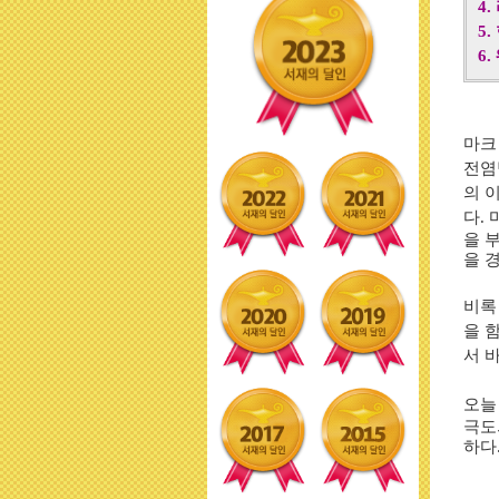
4.
5.
6.
마크
전염
의 
다
.
을 
을 
비록
을 
서 
오늘
극도
하다