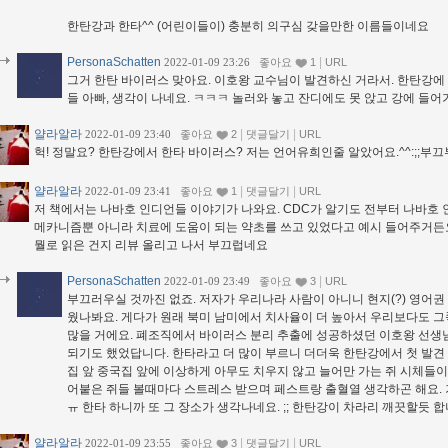
한탄강과 한타^^ (어린이들이) 충분히 의구심 갖을만한 이름들이네요
PersonaSchatten
|
2022-01-09 23:26
좋아요
1
URL
그거 한탄 바이러스 맞아요. 이호왕 교수님이 발견하신 거라서. 한탄강에
들 아빠, 생각이 나네요. ㅋㅋㅋ 놀러와 놓고 잔디에도 못 앉고 강에 들어
얄라알라
|
|
2022-01-09 23:40
좋아요
2
댓글달기
URL
헉! 정말요? 한탄강에서 한타 바이러스? 저는 언어유희인줄 알았어요.^^:;;부
얄라알라
|
|
2022-01-09 23:41
좋아요
1
댓글달기
URL
저 책에서는 나바호 인디언들 이야기가 나와요. CDC가 알기도 전부터 나바호 
메카니즘뿐 아니라 치료에 도움이 되는 약초를 쓰고 있었다고 예시 들어주거든요. 
뭘로 읽은 건지 리뷰 올리고 나서 부끄럽네요
PersonaSchatten
|
2022-01-09 23:49
좋아요
3
URL
부끄러우실 것까진 없죠. 저자가 우리나라 사람이 아니니 현지(?) 영어권 
웠나봐요. 게다가 원래 북미 남미에서 치사율이 더 높아서 우리보다도 
많을 거에요. 폐조직에서 바이러스 분리 추출에 성공하셨던 이호왕 선생
되기도 했었답니다. 한타라고 더 많이 부르니 더더욱 한탄강에서 첫 발견 
집 앞 중국집 앞에 이상하게 아무도 치우지 않고 늘어만 가는 쥐 시체들
어붙은 쥐들 볼때마다 스트레스 받으며 페스트랑 출혈열 생각하곤 해요. 
ㅠ 한타 하니까 또 그 장소가 생각나네요. ;; 한탄강이 차라리 깨끗할듯 합
얄라알라
|
|
2022-01-09 23:55
좋아요
3
댓글달기
URL