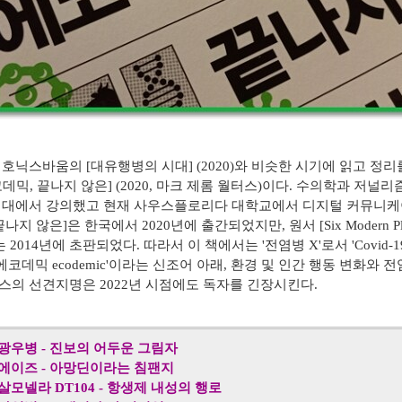
 호닉스바움의
[
대유행병의 시대
] (2020
)와
비슷한 시기에 읽고 정리
코데믹
,
끝나지 않은
] (2020,
마크 제롬 월터스
)
이다
.
수의학과 저널리
의대에서 강의했고 현재 사우스플로리다 대학교에서 디지털 커뮤니케
끝나지 않은
]은
한국에서
2020
년에 출간되었지만, 원서
[Six Modern P
는 2014년에 초판되었다
.
따라서
이 책에서는 '
전염병
X'
로서
'Covid
에코데믹
ecodemic'
이라는 신조어 아래
,
환경 및 인간 행동 변화와 
스의 선견지명은
2022
년 시점에도 독자를 긴장시킨다
.
광우병
-
진보의 어두운 그림자
에이즈
-
아망딘이라는 침팬지
살모넬라
DT104 -
항생제 내성의 행로