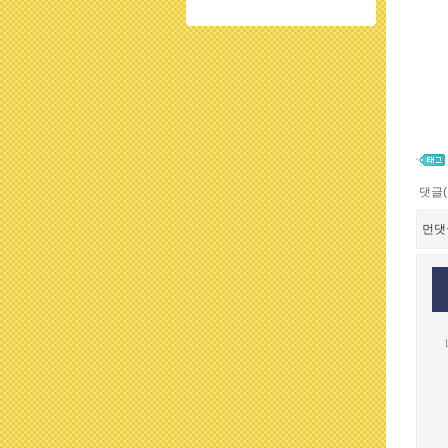
댓글(
먼댓