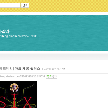
라알라
s://blog.aladin.co.kr/757693118
[에코데믹] 마크 제롬 월터스
ｌ
Covid-19 단상
//blog.aladin.co.kr/757693118/13245032