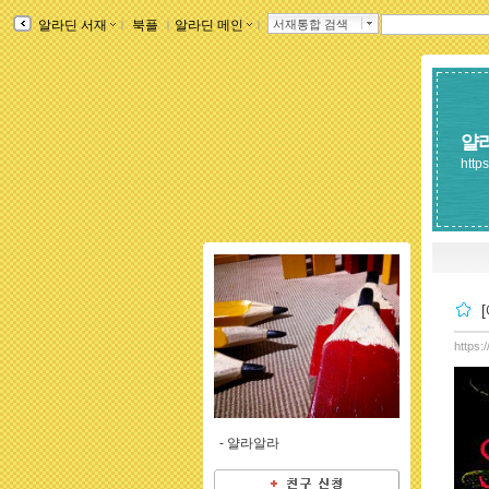
알라딘 서재
ｌ
북플
ｌ
알라딘 메인
ｌ
서재통합 검색
얄
http
https:
-
얄라알라