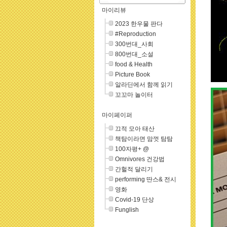
마이리뷰
2023 한우물 판다
#Reproduction
300번대_사회
800번대_소설
food & Health
Picture Book
알라딘에서 함께 읽기
꼬꼬마 놀이터
마이페이퍼
끄적 모아 태산
책탐이라면 맘껏 탐탐
100자평+ @
Omnivores 건강법
간헐적 달리기
performing 딴스& 전시
영화
Covid-19 단상
Funglish