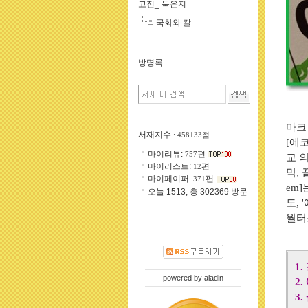
고전_ 묵은지
국화와 칼
방명록
마크
서재지수
: 458133점
[
에
마이리뷰:
편
757
교 
마이리스트:
편
12
믹
,
마이페이퍼:
편
371
em]
오늘 1513, 총 302369 방문
도
, '
월터
1.
powered by
aladin
2.
3.