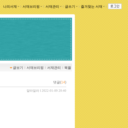
나의서재
ｌ
서재브리핑
ｌ
서재관리
ｌ
글쓰기
ｌ
즐겨찾는 서재
ｌ
글보기
ｌ
서재브리핑
ｌ
서재관리
ｌ
북플
댓글(
14
)
얄라알라
l 2022-01-09 20:40