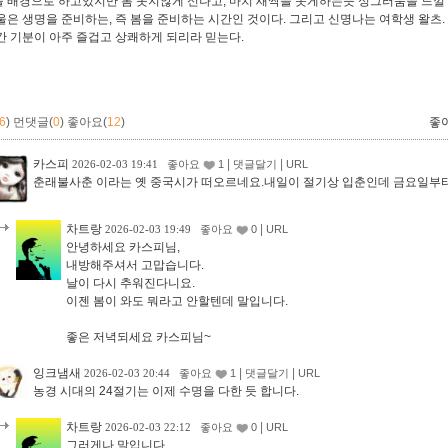
 배경으로 하고있지만 봄 못지않게 신나고, 마치 새싹을 돗게하는듯 싱그러움을 느낄 수
울은 생명을 준비하는, 즉 봄을 준비하는 시간인 것이다. 그리고 신명나는 여학생 왈츠.
간 기분이 아주 즐겁고 상쾌하게 되리라 믿는다.
6
)
먼댓글(
0
)
좋아요(
12
)
좋
카스피
|
|
2026-02-03 19:41
좋아요
1
댓글달기
URL
춘래불사춘 이라는 옛 중국시가 떠오르네요.내일이 절기상 입춘인데 금요일부터
차트랑
|
2026-02-03 19:49
좋아요
0
URL
안녕하세요 카스피님,
내방해주셔서 고맙습니다.
날이 다시 추워진다니요.
이젠 봄이 와도 뭐라고 안할텐데 말입니다.
좋은 저녁되세요 카스피님~
잉크냄새
|
|
2026-02-03 20:44
좋아요
1
댓글달기
URL
농경 시대의 24절기는 이제 수명을 다한 듯 합니다.
차트랑
|
2026-02-03 22:12
좋아요
0
URL
그러게나 말입니다.