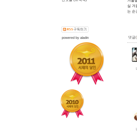
겨울을
실 겨
는 순
댓글(
powered by
aladin