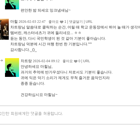
편안한 밤 되세요 잉크냄새님~
마힐
|
|
2026-02-03 22:47
좋아요
1
댓글달기
URL
차트랑님 말씀대로 클릭하는 순간, 어릴 때 학교 운동장에서 뛰어 놀 때가 생각이
템버린, 캐스터네츠가 귀에 들리네요... ㅎㅎ
듣는 동안, 다시 국민학생이 된 것 같아 기분이 좋아습니다.
차트랑님 덕분에 시간 여행 한번 한 기분입니다.^^
감사합니다._()_
차트랑
|
2026-02-04 09:12
좋아요
0
URL
안녕하세요 마힐님,
과거의 추억에 반가우셨다니 저로서도 기분이 좋습니다.
귀에 익은 악기 소리가 제게도 무척 즐거운 음악인지라
종종 듣습니다.
건강하십시요 마힐님~