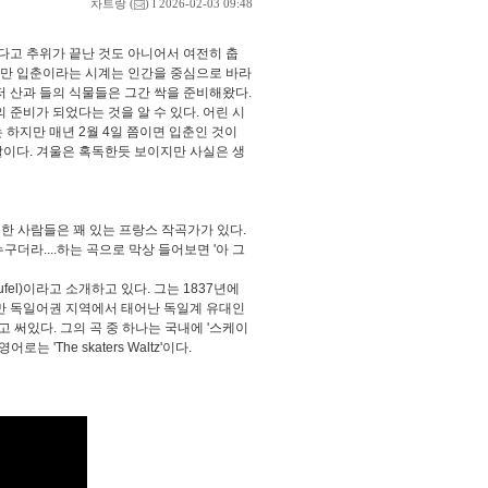
차트랑
(
) l 2026-02-03 09:48
렇다고 추위가 끝난 것도 아니어서 여전히 춥
리지만 입춘이라는 시계는 인간을 중심으로 바라
저 산과 들의 식물들은 그간 싹을 준비해왔다.
 준비가 되었다는 것을 알 수 있다. 어린 시
는 하지만 매년 2월 4일 쯤이면 입춘인 것이
말이다. 겨울은 혹독한듯 보이지만 사실은 생
한 사람들은 꽤 있는 프랑스 작곡가가 있다.
구더라....하는 곡으로 막상 들어보면 '아 그
eufel)이라고 소개하고 있다. 그는 1837년에
지만 독일어권 지역에서 태어난 독일계 유대인
다고 써있다.
그의 곡 중 하나는 국내에 '스케이
어로는 'The skaters Waltz'이다.