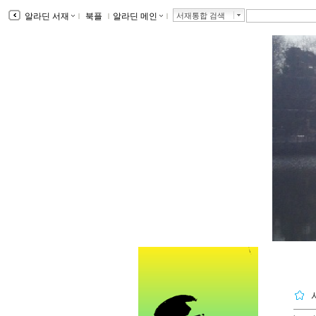
알라딘 서재
ｌ
북플
ｌ
알라딘 메인
ｌ
서재통합 검색