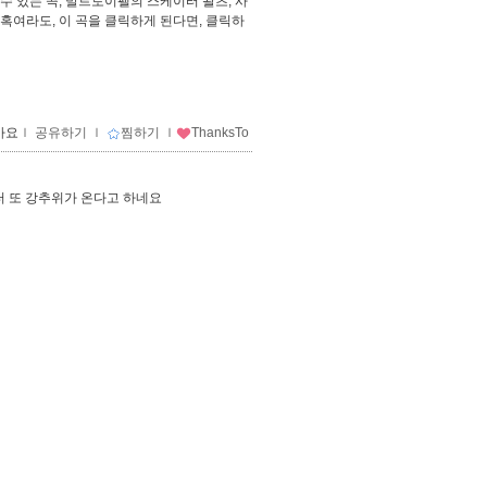
 있는 곡, 발트토이펠의 스케이터 왈츠, 사
혹여라도, 이 곡을 클릭하게 된다면, 클릭하
아요
ｌ
공유하기
ｌ
찜하기
ｌ
ThanksTo
 또 강추위가 온다고 하네요