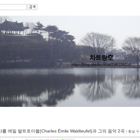
차트랑空
https://blog.aladin.co.kr/746104135
샤를 에밀 발트토이펠(Charles Émile Waldteufel)과 그의 음악 2곡
ｌ
횡설 수설