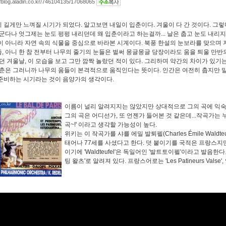
//blog.aladin.co.kr/746104135/17068065
 길게만 느껴질 시기가 되었다. 알고보면 내일이 입춘이다. 겨울이 다 간 것이다. 그
더군다나 엇그제는 눈도 펑펑 내리던데 왜 입춘이라고 하는걸까... 날은 춥고 눈도 내
이 아니라 자연 속의 식물을 중심으로 바라본 시계이다. 북풍 한설의 눈보라를 맞으며 
, 아니 한 참 전부터 나무의 줄기의 눈들은 벌써 몽글몽글 당장이라도 움을 틔울 만반의
춥던 겨울날, 이 모습을 보고 그만 깜짝 놀랐던 적이 있다. 그리하며 약간의 차이가 있기
입춘은 그러니까 나무의 움들이 본격적으로 움직인다는 뜻이다. 인간은 여전히 춥지만 
준비하는 시기라는 것이 음양가의 생각이다.
이름이 널리 알려지지는 않았지만 상대적으로 그의 곡에 익숙
그의 곡은 어디선가, 또 언젠가 들어본 것 같은데...작곡가는 누
곡~!' 이라고 생각할 가능성이 높다.
위키는 이 작곡가를 샤를 에밀 발퇴펠(Charles Émile Waldt
태어나 77세를 사셨다고 한다. 덧 붙이기를 국적은 프랑스
이기에 'Waldteufel'은 독일어인 '발트토이펠'이라고 발음한
팅 왈츠'로 알려져 있다. 프랑스어로는 'Les Patineurs Valse', 영