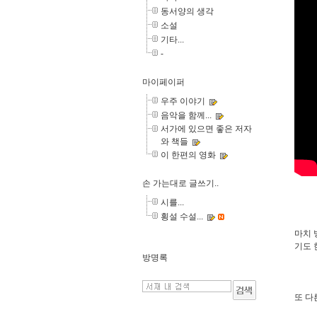
동서양의 생각
소설
기타...
-
마이페이퍼
우주 이야기
음악을 함께...
서가에 있으면 좋은 저자
와 책들
이 한편의 영화
손 가는대로 글쓰기..
시를...
횡설 수설...
마치 
기도 
방명록
또 다