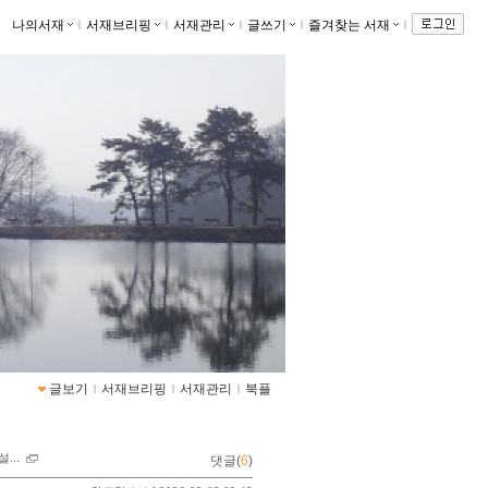
나의서재
ｌ
서재브리핑
ｌ
서재관리
ｌ
글쓰기
ｌ
즐겨찾는 서재
ｌ
글보기
ｌ
서재브리핑
ｌ
서재관리
ｌ
북플
...
댓글(
6
)