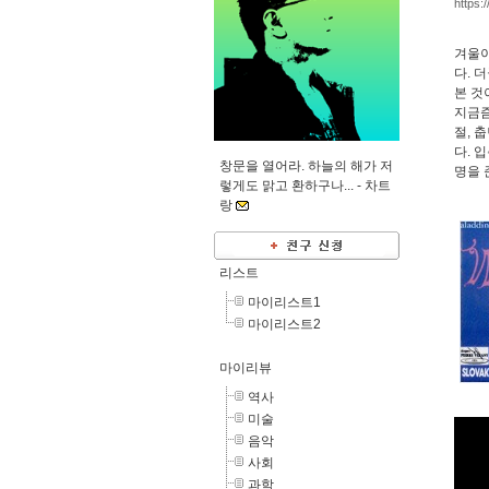
https:
겨울이
다. 
본 것
지금즘
절, 
다. 
창문을 열어라. 하늘의 해가 저
명을 
렇게도 맑고 환하구나... -
차트
랑
리스트
마이리스트1
마이리스트2
마이리뷰
역사
미술
음악
사회
과학