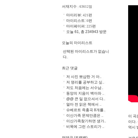
서재지수
: 63612점
마이리뷰:
편
421
마이리스트:
편
0
마이페이퍼:
편
225
오늘 61, 총 234943 방문
오늘의 마이리스트
선택된 마이리스트가 없습니
다.
최근 댓글
저 사진 뽀샵한 거 아..
저 명리를 공부하고 싶..
저도 처음에는 서수남..
동양의 지음이 백아와 ..
@@ 큰 일 없으셔서 다..
얼마 전 읽은 책에서 ..
슈베르트 즉흥곡 8개를..
이산가족 문제만큼은 ..
이 곡
이산가족찾기하면 생가..
이다.
비목에 그런 스토리가 ..
역시 
먼댓글 (트랙백)