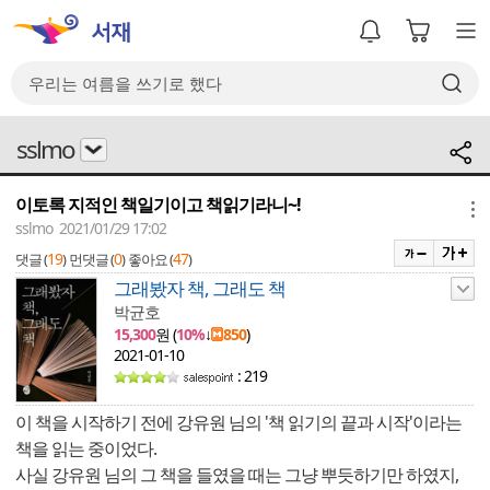
sslmo
이토록 지적인 책일기이고 책읽기라니~!
메뉴
sslmo 2021/01/29 17:02
19
0
47
댓글 (
)
먼댓글 (
)
좋아요 (
)
그래봤자 책, 그래도 책
박균호
15,300
원 (
10%
↓
850
)
2021-01-10
: 219
이 책을 시작하기 전에 강유원 님의 '책 읽기의 끝과 시작'이라는
책을 읽는 중이었다.
사실 강유원 님의 그 책을 들였을 때는 그냥 뿌듯하기만 하였지,