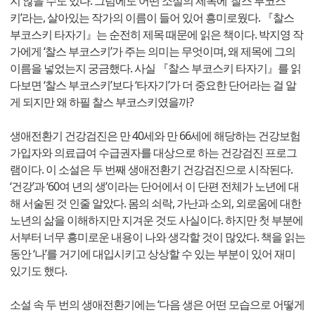
지 않을 수도 있다. 그럼에도 어떤 소설의 제목에 ‘찰스 부코스
키’라는, 살아있는 작가의 이름이 들어 있어 흥미로웠다. 『찰스
부코스키 타자기』는 순전히 제목 때문에 읽은 책이다. 박지영 작
가에게 ‘찰스 부코스키’가 주는 의미는 무엇이며, 왜 제목에 그의
이름을 넣었는지 궁금했다. 사실 『찰스 부코스키 타자기』를 읽
다보면 ‘찰스 부코스키’보다 ‘타자기’가 더 중요한 단어라는 걸 알
게 되지만 왜 하필 찰스 부코스키였을까?
생애전환기 건강검진은 만 40세와 만 66세에 해당하는 건강보험
가입자와 의료급여 수급권자를 대상으로 하는 건강검진 프로그
램이다. 이 소설은 두 번째 생애전환기 건강검진으로 시작된다.
‘건강’과 ‘60여 년의 생’이라는 단어에서 이 단편 전체가 노년에 대
해 서술된 것 인줄 알았다. 몸의 쇠락, 가난과 소외, 외로움에 대한
노년의 삶을 이해하지만 지겨운 것도 사실이다. 하지만 첫 부분에
서부터 너무 흥미로운 내용이 나와 생각할 것이 많았다. 책을 읽는
동안 ‘나’를 거기에 대입시키고 상상할 수 있는 부분이 있어 재미
있기도 했다.
소설 속 두 번의 생애전환기에는 ‘다음 생은 어떤 모습으로 어떻게