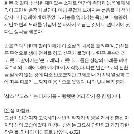
화된 것 같다. 상상된 재미있는 소재로 인간의 존엄과 늙음에 대해
깊이 고민한 흔적이 보인다. 마냥 무겁게 느껴지는 늙음을 이 책이
잠시나마 경쾌하게 해주었다. 기능을 잃어가는 육신보다 쓸쓸하
지만 해변의 모래를 뒤집어 쓴 타자기로 남는 것이 더 견디기에 낫
다는 생각을 해본다.
밥을 먹다 남편과 딸아이에게 이 소설의 내용을 들려주며, 당신들
은 무엇으로 생애 전환을 하고 싶은가 물었다. 남편은 ’독수리‘라
고 했고, 딸아이는 ’큰 고래‘라고 했다. 그들은 상상의 나래를 펴며
독수리와 고래에 대해 얘기하기 시작했다. 다른 인간으로의 전환
을 말하지 않는 것에 다소 안도했지만 그래도 내 가족의 열정과 그
에 따른 피로가 느껴져 마음속으로 웃었다. 나의 벚나무와 함께.
’찰스 부코스키‘는 타자기를 사랑했던 여러 작가 중 한 명이다.
[온점. 마침표.
그것이 인간 여자 고승혜가 해변의 타자기의 생을 거쳐 전환된 마
지막 생의 모습이었다. 마침내 승혜는 고요히 단단하고 가장 강한
작은 돌, 하나의 마침표로 남았다. -p,92]