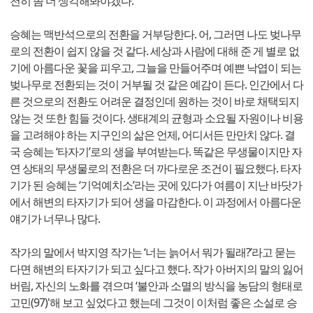
천히 좀 더 생각해봐야겠다.
승혜는 맥반석으로의 전환을 거부당한다. 어, 그러면 나도 벚나무
로의 전환이 쉽지 않을 것 같다. 세상과 사람에 대해 준 게 별로 없
기에 아름다운 꽃을 피우고, 그늘을 만들어주며 예쁜 낙엽이 되는
벚나무로 전환되는 것이 거부될 것 같은 예감이 든다. 인간에서 다
른 것으로의 전환도 어려운 결정인데 원하는 것이 바로 채택되지
않는 것 또한 힘들 것이다. 생태계의 균형과 소요될 자원이나 비용
을 고려해야 하는 지구인의 삶은 언제, 어디서든 만만치 않다. 결
국 승혜는 ‘타자기’로의 생을 부여받는다. 똑같은 무생물이지만 자
연 상태의 무생물로의 전환은 더 까다로운 조건이 필요했다. 타자
기가 된 승혜는 ‘기억예치소’라는 곳에 있다가 여름이 지난 바닷가
에서 해변의 타자기가 되어 생을 마감한다. 이 과정에서 아름다운
얘기가 너무나 많다.
작가의 말에서 박지영 작가는 ‘너는 늙어서 뭐가 될래?’라고 묻는
다면 해변의 타자기가 되고 싶다고 했다. 작가 아버지의 말의 잃어
버림, 자신의 노화를 겪으며 ‘불안과 소멸의 방식을 농담의 형태로
고민(97)'해 보고 싶었다고 했는데 그것이 이처럼 좋은 소설로 승