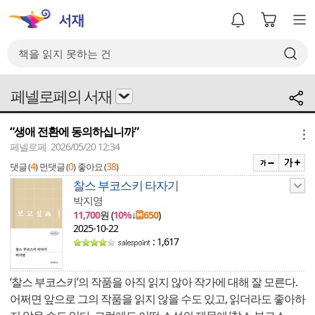
페넬로페의 서재
“생애 전환에 동의하십니까”
메뉴
페넬로페 2026/05/20 12:34
4
0
38
댓글 (
)
먼댓글 (
)
좋아요 (
)
찰스 부코스키 타자기
박지영
11,700
원 (
10%
↓
650
)
2025-10-22
: 1,617
‘찰스 부코스키’의 작품을 아직 읽지 않아 작가에 대해 잘 모른다.
어쩌면 앞으로 그의 작품을 읽지 않을 수도 있고, 읽더라도 좋아하