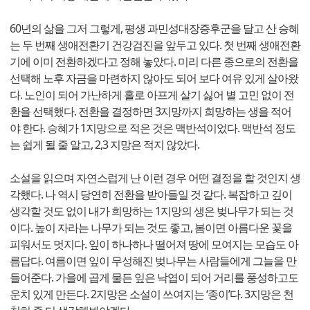
60년의 삶을 그저 그렇게, 평생 과민성대장증후군을 달고 산 승혜
는 두 번째 생애전환기 건강검진을 앞두고 있다. 첫 번째 생애전환
기에 이미 전환하겠다고 정해 놓았다. 미리 다른 종으로의 전환을
선택해 노후 자금을 마련하지 않아도 되어 보다 여유 있게 살아왔
다. 노인이 되어 가난하게 홀로 아프게 살기 싫어 별 고민 없이 전
환을 선택했다. 전환을 결정하면 3지망까지 희망하는 생을 적어
야 한다. 승혜가 1지망으로 적은 것은 맥반석이었다. 맥반석 정도
는 쉽게 될 줄 알고, 2,3 지망은 적지 않았다.
소설을 읽으며 자연스럽게 난 이런 경우 어떤 결정을 할 것인지 생
각했다. 나 역시 당연히 전환을 받아들일 것 같다. 복잡하고 깊이
생각할 것도 없이 내가 희망하는 1지망의 생은 벚나무가 되는 것
이다. 높이 자라는 나무가 되는 것도 좋고, 봄이면 아름다운 꽃을
피워서도 멋지다. 잎이 하나하나 떨어져 땅에 모여지는 모습도 아
름답다. 여름이면 잎이 무성해진 벚나무는 사람들에게 그늘을 만
들어준다. 가을에 곱게 물든 잎은 낙엽이 되어 거리를 풍성하고도
운치 있게 만든다. 2지망은 소설이 쓰여지는 ‘종이’다. 3지망은 천