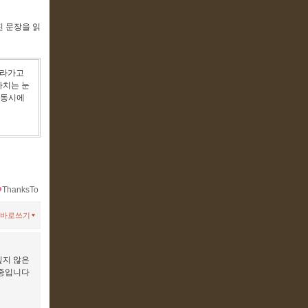
진 문장을 읽
올라가고
아치는 눈
동시에
ThanksTo
바로쓰기
싶지 않은
비중입니다