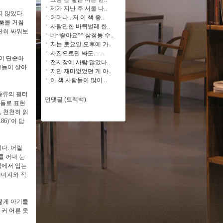
제가 지난 주 서울 나..
지 않았다
.
어머나.. 저 이 책 좋..
품을 거침
사람만한 바퀴벌레 한..
단히 싸워보
네~좋아요^^ 삼청동 수..
저는 토요일 오후에 가..
사진으로만 봐도.... ..
이 단순하
전시장에 사람 많았나..
그들이 살아
저만 재미없었던 게 아..
이 책 사람들이 많이 ..
 종류의 필터
먼댓글 (트랙백)
장들로 표현
,
천천히 읽
186)’
이 담
이다
.
어릴
 꺼내 눈
집에서 입는
이미지와 직
떻게 아기를
 커 어른 옷