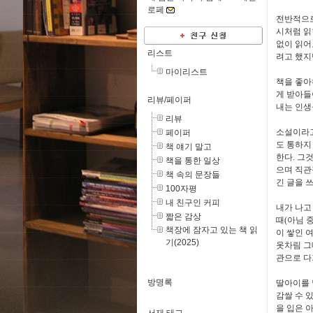
로페
전반적으로
시처럼 읽
없이 읽어
리스트
려고 했지
마이리스트
책을 좋
게 받아들
리뷰/페이퍼
내는 인생
리뷰
소설이라
페이퍼
도 통하지
책 얘기 말고
한다
.
그것
책을 통한 일상
으며 직관
책 속의 문장들
긴 글을 
100자평
내 친구인 커피
내가 나고
짧은 감상
때
(
아님 
책장에 잠자고 있는 책 읽
이 쌓인 
기(2025)
옷차림 
관으로 
방명록
딸아이를 
감쌀 수 
을 입은 