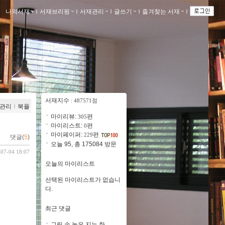
나의서재
ｌ
서재브리핑
ｌ
서재관리
ｌ
글쓰기
ｌ
즐겨찾는 서재
ｌ
서재지수
: 487571점
관리
ｌ
북플
마이리뷰:
편
305
마이리스트:
편
0
마이페이퍼:
편
229
댓글(
5
)
오늘 95, 총 175084 방문
-07-04 18:07
오늘의 마이리스트
선택된 마이리스트가 없습니
다.
최근 댓글
그림 손 놓은 지는 한..