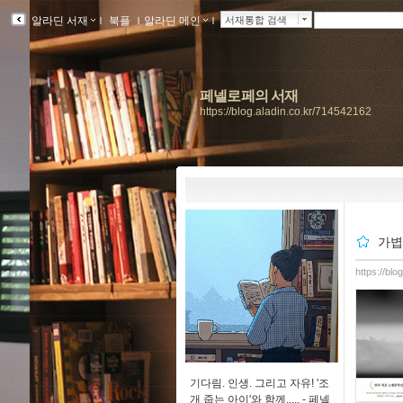
알라딘 서재
ｌ
북플
ｌ
알라딘 메인
ｌ
서재통합 검색
페넬로페의 서재
https://blog.aladin.co.kr/714542162
가볍
https://bl
기다림. 인생. 그리고 자유! '조
개 줍는 아이'와 함께..... -
페넬