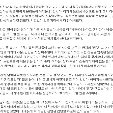
 한강 작가의 소설이 쉽게 읽히는 것이 아니기에 이 책을 구매해놓고도 선뜻 손이 가
힌다는 짧은 단락의 문장들이 어려울 것 같았다
.
작가의 노벨상 수상으로 올해 그의 작
보고자 결심했기에 어쨌든 이 책도 시작해야했다
.
심호흡을 하며
,
책속의 문장들과 단
만 생각보다 잘 읽혔다
.
막힘없이 앉은 자리에서 다 읽어버렸다
.
아하고
,
많이 읽는 편이기에 다른 사람들보다 세상을 더 다양하게 안다고 생각한다
.
남들
이는 것도 한 뼘 더 깊이 내려가 더 큰 의미를 알아내려 노력한다고 생각한다
.
사람과 
을 이해할 수 있기에 내가 더 착하고 정의롭게 산다고 착각한다
.
고 이름 붙여진
『
흰
』
같은 존재들이 그런 나의 자만을 깨준다
.
한강의
‘
흰
’
은 그 어떤
 않고 과거와 사물
,
인간을 직접 마주한다
.
거기에서 인식하고 느낀 것들을 압축된 문
이 얼마나 어려운 것인지 안다
.
깊이 있지만 애써 그것에 대한 의미를 찾기보다 가볍게
적 느낌으로 이 책을 읽는 것이 더 좋다
.
작가는
‘
삶과 죽음이 소슬하게 배어 있는 흰
(p.
쓰기 원했다
.
그러기에 이 책에는 작가의 경험과 죽음
, ‘
흰
‘
에 대한 마음이 들어있다
.
 자란 남쪽의 따뜻한 도시에는 눈을 거의 볼 수 없다
.
눈이 내리면 도시가 마비될 정도
중학생 정도일 때
)
많은 눈이 내려 그 도시가 하얗게 잠긴 적이 있었다
.
아버지는 사진기를
여러 풍경과 흰 색을 배경으로 한 가족사진을 찍어주셨다
.
지금도 그 사진이 남아있다
.
그대로
,
별 표정 없이 눈 위에 일렬로 선 나의 가족들이 있다
.
나에게
‘
흰
’
은 색깔보다는 
다가온다
.
과거와 현재를 이어주는 선명하기도
,
흐릿하기도 한 연결고리이다
.
낳기 전
,
배내옷을 장만했을 때
,
그 옷이 너무 작아 신기했었다
.
이렇게 작은 것으로 어
있을지 이해가 되지 않았다
.
세상에 나온 아기는 배내옷보다 훨씬 작았다
.
배내옷이 너무
아이처럼 보였다
.
배내옷에 폭 파묻힌 생명을 감당할 자신이 없어 눈물이 났다
.