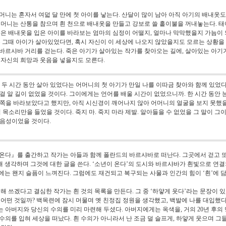
머니는 혼자서 여덟 달 만에 첫 아이를 낳는다
.
산달이 많이 남아 아직 아기의 배내옷
머니는 산통을 참으며 흰 천으로 배내옷을 만들고 강보로 쓸 홑이불을 꺼내놓는다
.
태
죽은 배내옷을 입은 아이를 바라보는 엄마의 심정이 어떨지
,
얼마나 막막했을지 가늠이 
 그때 아이가 살아있었다면
,
혹시 자신이 이 세상에 나오지 않았을지도 모르는 상황을
바르샤바 거리를 걷는다
.
죽은 아기가 살아있는 작가를 찾아오는 길에
,
살아있는 아기
 자신의 희망과 웃음을 넣을지도 모른다
.
 두 시간 동안 살아 있었다는 어머니의 첫 아기가 만일 나를 이따금 찾아와 함께 있었
걸 알 길이 없었을 것이다
.
그이에게는 언어를 배울 시간이 없었으니까
.
한 시간 동안 
 쪽을 바라보았다고 했지만
,
아직 시신경이 깨어나지 않아 어머니의 얼굴을 보지 못했
 목소리만을 들었을 것이다
.
죽지 마
.
죽지 마라 제발
.
알아들을 수 없었을 그 말이 그
 음성이었을 것이다
.
 온다
』
를 출간하고 작가는 아들과 함께 폴란드의 바르샤바로 떠난다
.
그곳에서 걷고 
해 생각하며 그것에 대한 글을 쓴다
. ‘
소년이 온다
’
의 도시와 바르샤바가 흰빛으로 연결
에는 왠지 슬픔이 느껴진다
.
그럼에도 재건되고 복구되는 사물과 인간의 힘이
‘
흰
’
에 
대해 쓰겠다고 결심한 작가는 흰 것의 목록을 만든다
.
그 중
‘
하얗게 웃다
’
라는 문장이 
 어떤 것일까
?
백목련에 잠시 머물며 옛 친정집 정원을 생각했고
,
백발에 나를 대입했
는 아버지와 당신의 수의를 미리 마련해 두셨다
.
아버지에게는 옥색을
,
거의
20
년 후의
수의를 입혀 세상을 떠났다
.
흰 수의가 아니라서 난 조금 덜 슬프게
,
하얗게 웃으며 그들