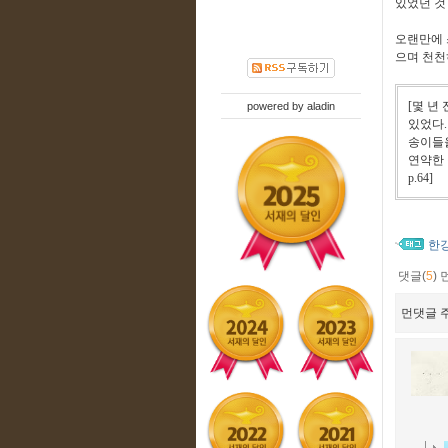
있었던 것
오랜만에 
으며 천천
[
몇 년
powered by
aladin
있었다
송이들
연약한
p.64]
한
댓글(
5
)
먼댓글 주