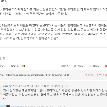
 같다
.
스토리를 따라가지 않아도 되는 소설을 읽었다
. ‘
흰
’
을 주제로 한 각 제목에 짧게 씌여
히 쉬어갈 수 있었다
.
이 책은 직관의 묘미가 가득하다
.
 전 대설주의보가 내렸을 때였다
.
눈보라가 치는 서울의 언덕길을 그녀는 혼자서 걸어
.
우산을 썼지만 소용없었다
.
눈을 제대로 뜰 수가 없었다
.
얼굴로
,
몸으로 세차게 휘몰
을 거슬러 그녀는 계속 걸었다
.
알 수 없었다
.
대체 무엇일까
.
이 차갑고 적대적인 것은
?
 것
,
사라지는 것
,
압도적으로 아름다운 이것은
?
강
흰
,
먼댓글(
0
)
좋아요(
39
)
좋아요
ｌ
공유하기
ｌ
찜하기
ｌ
소 :
ㅣ
https://blog.aladin.co.kr/trackback/714542162/16570646
주소복사
먼댓글
새파랑
|
|
2025-07-04 21:38
좋아요
2
댓글달기
URL
역시 깊이있는 페넬로페님~!! 큰 스토리가 없어서 금방 읽을수 있었지만 이해하긴 
작품이었습니다. 그래도 항상 옆에 두고 싶은 작품~! 저는 검은 사슴 읽으려고 준
~!!