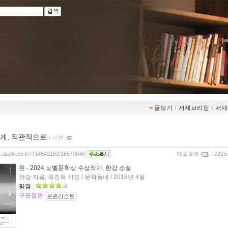
글보기
ｌ
서재브리핑
ｌ
서재
게, 직관적으로
ｌ
리뷰
og.aladin.co.kr/714542162/16570646
페넬로페
(
) l 2025
흰
- 2024 노벨문학상 수상작가, 한강 소설
한강 지음, 최진혁 사진 / 문학동네 / 2018년 4월
평점 :
구판절판