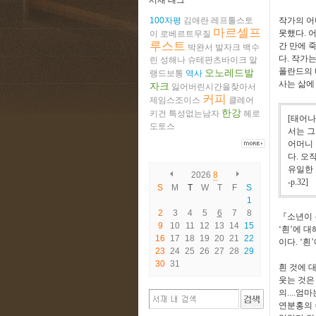
서재 태그
100자평
김애란
레프톨스토
작가의 어
마르셀프
못했다
.
어
이
로베르트무질
루스트
간 만에 
박완서
발자크
백수
다
.
작가는
린
성해나
슈테판츠바이크
알
폴란드의 
오노레드발
랭드보통
역사
사는 삶에
자크
잃어버린시간을찾아서
커피
제임스조이스
클레어
한강
키건
특성없는남자
헤로
[
태어나
도토스
서는 그
어머니
다
.
오직
유일한
2026
8
-p.32]
S
M
T
W
T
F
S
1
2
3
4
5
6
7
8
『
소년이
9
10
11
12
13
14
15
‘
흰
’
에 대
16
17
18
19
20
21
22
이다
. ‘
흰
’
23
24
25
26
27
28
29
30
31
흰 것에 
웃는 것은
의
....
엄마
연분홍의 