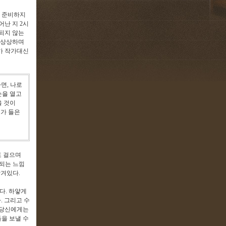
도 준비하지
어난 지
2
시
되지 않는
 상상하며
가 작가대신
다면
,
나로
눈을 열고
을 것이
이가 들은
또 걸으며
되는 느낌
담겨있다
.
있다
.
하얗게
다
.
그리고 수
 당신에게는
을 보낼 수