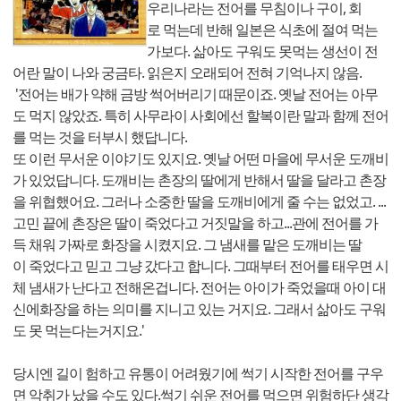
우리나라는 전어를 무침이나 구이, 회
로 먹는데 반해 일본은 식초에 절여 먹는
가보다. 삶아도 구워도 못먹는 생선이 전
어란 말이 나와 궁금타. 읽은지 오래되어 전혀 기억나지 않음.
'전어는 배가 약해 금방 썩어버리기 때문이죠. 옛날 전어는 아무
도 먹지 않았죠. 특히 사무라이 사회에선 할복이란 말과 함께 전어
를 먹는 것을 터부시 했답니다.
또 이런 무서운 이야기도 있지요. 옛날 어떤 마을에 무서운 도깨비
가 있었답니다. 도깨비는 촌장의 딸에게 반해서 딸을 달라고 촌장
을 위협했어요. 그러나 소중한 딸을 도깨비에게 줄 수는 없었고. ...
고민 끝에 촌장은 딸이 죽었다고 거짓말을 하고...관에 전어를 가
득 채워 가짜로 화장을 시켰지요. 그 냄새를 맡은 도깨비는 딸
이 죽었다고 믿고 그냥 갔다고 합니다. 그때부터 전어를 태우면 시
체 냄새가 난다고 전해온겁니다. 전어는 아이가 죽었을때 아이 대
신에화장을 하는 의미를 지니고 있는 거지요. 그래서 삶아도 구워
도 못 먹는다는거지요.'
당시엔 길이 험하고 유통이 어려웠기에 썩기 시작한 전어를 구우
면 악취가 났을 수도 있다.썩기 쉬운 전어를 먹으면 위험하단 생각