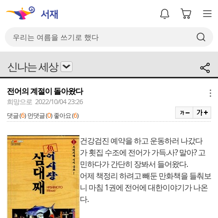
신나는 세상
전어의 계절이 돌아왔다
메뉴
희망으로 2022/10/04 23:26
6
0
6
댓글 (
)
먼댓글 (
)
좋아요 (
)
건강검진 예약을 하고 운동하러 나갔다
가 횟집 수조에 전어가 가득.사? 말아? 고
민하다가 간단히 장봐서 들어왔다.
어제 책정리 하려고 빼둔 만화책을 들춰보
니 마침 1권에 전어에 대한이야기가 나온
다.