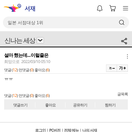
신나는 세상
설마 했는데...이럴줄은
메뉴
희망으로 2022/03/10 05:10
12
0
6
댓글 (
)
먼댓글 (
)
좋아요 (
)
ㅠㅠ
글목록
12
0
6
댓글 (
)
먼댓글 (
)
좋아요 (
)
댓글쓰기
좋아요
공유하기
찜하기
로그인
l
PC버전
l
전체 메뉴
l
나의 서재