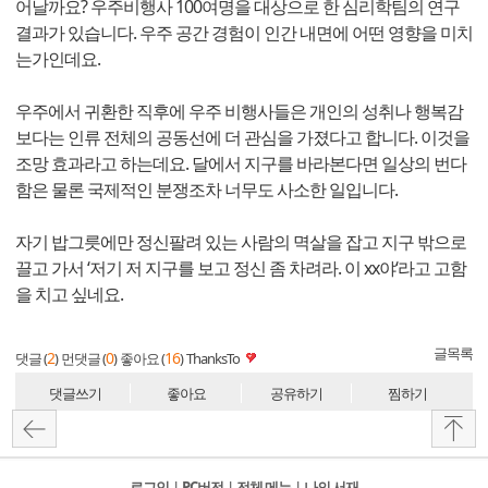
어날까요? 우주비행사 100여명을 대상으로 한 심리학팀의 연구
결과가 있습니다. 우주 공간 경험이 인간 내면에 어떤 영향을 미치
는가인데요.
우주에서 귀환한 직후에 우주 비행사들은 개인의 성취나 행복감
보다는 인류 전체의 공동선에 더 관심을 가졌다고 합니다. 이것을
조망 효과라고 하는데요. 달에서 지구를 바라본다면 일상의 번다
함은 물론 국제적인 분쟁조차 너무도 사소한 일입니다.
자기 밥그릇에만 정신팔려 있는 사람의 멱살을 잡고 지구 밖으로
끌고 가서 ‘저기 저 지구를 보고 정신 좀 차려라. 이 xx야‘라고 고함
을 치고 싶네요.
글목록
2
0
16
댓글 (
)
먼댓글 (
)
좋아요 (
)
ThanksTo
댓글쓰기
좋아요
공유하기
찜하기
로그인
l
PC버전
l
전체 메뉴
l
나의 서재