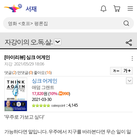
자강이의 오.독.살.
[마이리뷰] 싱크 어게인
메뉴
자강 2021/05/29 18:06
2
0
16
댓글 (
)
먼댓글 (
)
좋아요 (
)
싱크 어게인
애덤 그랜트
17,820
원 (
10%
↓
990
)
2021-03-30
: 4,145
‘우주로 가보고 싶다‘
가능하다면 말입니다. 우주에서 지구를 바라본다면 무슨 일이 일