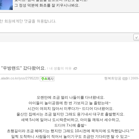
그 정성 덕분에 화초를 잘 키우시나봐요.
 "우방랜드" 갔다왔어요.
ｌ
내 생활의 여유
g.aladin.co.kr/yss/2795220
행복희망꿈
(
) l 2009
오랜만에 조금 멀리 나들이를 다녀왔네요.
아이들이 놀이공원에 한 번 가보자고 늘 졸랐는데~
시간이 여의치 않아서 미루다가~ 드디어 다녀왔어요.
울산인 집에서는 조금 멀지만 그래도 용기내서 대구로 출발했지요.
새벽 5시에 일어나 도시락준비하고, 아이들 깨워서 세수하고,
드디어 7시에 출발~
초행길이라 조금 헤메기는 했지만 그래도 10시전에 목적지에 도착했답니다.^^
일찍 도착하니 사람들이 적어서 놀이기구도 조금만 기다리면 탈 수 있고~