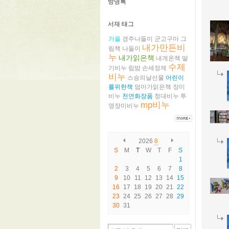
방명록
서재 태그
가을
경주나들이
군고구마
그
내가만든비
림책
나들이
누
내가읽은책
내게온책
딸
수제
기비누
립밤
손세정제
비누
스승의날선물
어린이
를위한책
엄마가읽은책
장미
비누
천연화장품
청대비누
투
mp비누
명장미비누
2026
8
S
M
T
W
T
F
S
1
2
3
4
5
6
7
8
9
10
11
12
13
14
15
16
17
18
19
20
21
22
23
24
25
26
27
28
29
30
31