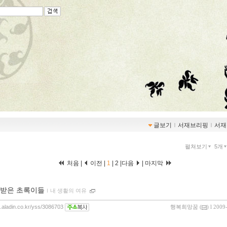
글보기
ｌ
서재브리핑
ｌ
서재
펼쳐보기
5개
처음 |
이전 |
1
|
2
|
다음
|
마지막
받은 초록이들
ｌ
내 생활의 여유
g.aladin.co.kr/yss/3086703
행복희망꿈
(
) l 2009