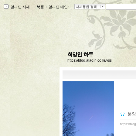
알라딘 서재
ｌ
북플
ｌ
알라딘 메인
ｌ
서재통합 검색
희망찬 하루
https://blog.aladin.co.kr/yss
분양
https://blo