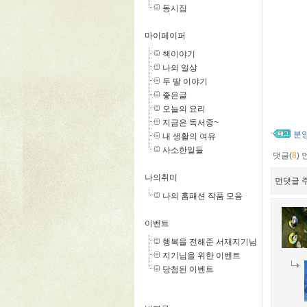
동시집
마이페이퍼
책이야기
나의 일상
두 딸 이야기
좋은글
오늘의 요리
지금은 독서중~
분
내 생활의 여유
사소한일들
댓글(
8
)
나의취미
먼댓글 주
나의 홈패션 작품 모음
이벤트
행복을 전해준 서재지기님
지기님을 위한 이벤트
당첨된 이벤트