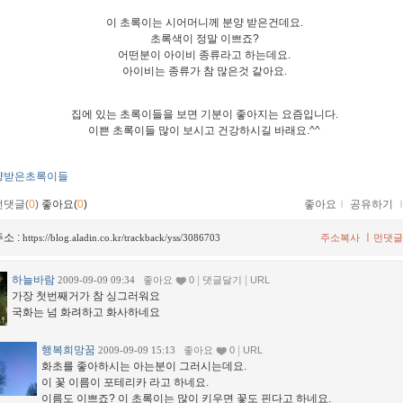
이 초록이는 시어머니께 분양 받은건데요.
초록색이 정말 이쁘죠?
어떤분이 아이비 종류라고 하는데요.
아이비는 종류가 참 많은것 같아요.
집에 있는 초록이들을 보면 기분이 좋아지는 요즘입니다.
이쁜 초록이들 많이 보시고 건강하시길 바래요.^^
양받은초록이들
먼댓글(
0
)
좋아요(
0
)
좋아요
ｌ
공유하기
소 :
ㅣ
https://blog.aladin.co.kr/trackback/yss/3086703
주소복사
먼댓글
하늘바람
|
|
2009-09-09 09:34
좋아요
0
댓글달기
URL
가장 첫번째거가 참 싱그러워요
국화는 넘 화려하고 화사하네요
행복희망꿈
|
2009-09-09 15:13
좋아요
0
URL
화초를 좋아하시는 아는분이 그러시는데요.
이 꽃 이름이 포테리카 라고 하네요.
이름도 이쁘죠? 이 초록이는 많이 키우면 꽃도 핀다고 하네요.