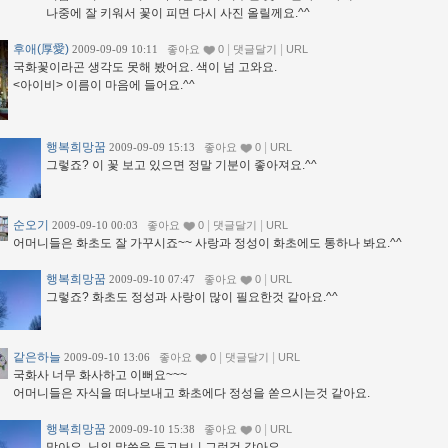
나중에 잘 키워서 꽃이 피면 다시 사진 올릴께요.^^
후애(厚愛)
|
|
2009-09-09 10:11
좋아요
0
댓글달기
URL
국화꽃이라곤 생각도 못해 봤어요. 색이 넘 고와요.
<아이비> 이름이 마음에 들어요.^^
행복희망꿈
|
2009-09-09 15:13
좋아요
0
URL
그렇죠? 이 꽃 보고 있으면 정말 기분이 좋아져요.^^
순오기
|
|
2009-09-10 00:03
좋아요
0
댓글달기
URL
어머니들은 화초도 잘 가꾸시죠~~ 사랑과 정성이 화초에도 통하나 봐요.^^
행복희망꿈
|
2009-09-10 07:47
좋아요
0
URL
그렇죠? 화초도 정성과 사랑이 많이 필요한것 같아요.^^
같은하늘
|
|
2009-09-10 13:06
좋아요
0
댓글달기
URL
국화사 너무 화사하고 이뻐요~~~
어머니들은 자식을 떠나보내고 화초에다 정성을 쏟으시는것 같아요.
행복희망꿈
|
2009-09-10 15:38
좋아요
0
URL
맞아요. 님의 말씀을 듣고보니 그런것 같아요.