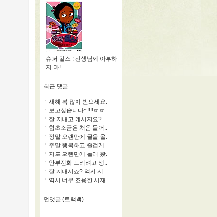
슈퍼 걸스 : 선생님께 아부하
지 마!
최근 댓글
새해 복 많이 받으세요..
보고싶습니다~!!!!ㅎㅎ..
잘 지내고 계시지요? ..
함초소금은 처음 들어..
정말 오랜만에 글을 올..
주말 행복하고 즐겁게 ..
저도 오랜만에 놀러 왔..
안부전화 드리려고 생..
잘 지내시죠? 역시 서..
역시 너무 조용한 서재..
먼댓글 (트랙백)