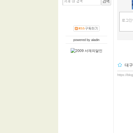
powered by
aladin
대구
https://blo