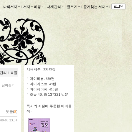
나의서재
ｌ
서재브리핑
ｌ
서재관리
ｌ
글쓰기
ｌ
즐겨찾는 서재
ｌ
서재지수
: 33849점
관리
ｌ
북플
마이리뷰:
편
350
마이리스트:
편
49
날짜순
마이페이퍼:
편
410
오늘 46, 총 137321 방문
독서의 계절에 주문한 아이들
책~
댓글(
8
)
-09-08 23:34