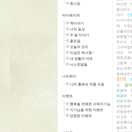
동시집
버섯전
용산비누
야기
선
마이페이퍼
수가너무
책이야기
매
수학
나의 일상
선물로만
두 딸 이야기
냉동딸기
좋은글
두비누
오늘의 요리
그녀박칼
어요.
아
지금은 독서중~
께한공원
내 생활의 여유
그림책
사소한일들
읽는과학
호박새우
나의취미
한책
나의 홈패션 작품 모음
엄
요.
청결제
의요리
이벤트
만든주문
행복을 전해준 서재지기님
주문한책
지기님을 위한 이벤트
자랑공주
당첨된 이벤트
리고전
집초록이
발표회