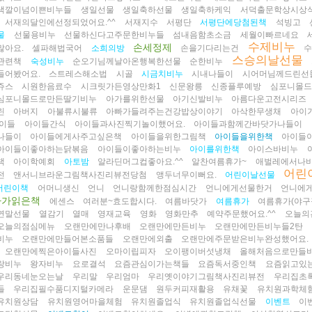
색깔이넘이쁜비누들
생일선물
생일축하선물
생일축하케익
서덕출문학상시상
서재의달인에선정되었어요.^^
서재지수
서평단
서평단에당첨된책
석빙고
물
선물용비누
선물하신다고주문한비누들
섬내음함초소금
세월이빠르네요
수제비누
손세정제
많아요.
셀파해법국어
소희의방
손을기다리는건
스승의날선물
관련책
숙성비누
순오기님께날아온행복한선물
순한비누
들어봤어요.
스트레스해소법
시골
시금치비누
시내나들이
시어머님께드린선
쥬스
시원한음료수
시크릿가든영상만화1
신문왕릉
신종플루예방
심포니몰드
심포니몰드로만든딸기비누
아가를위한선물
아기신발비누
아름다운고전시리즈
린
아버지
아불류시불류
아빠가들려주는건강밥상이야기
아삭한무생채
아이
이들
아이들간식
아이들과사진찍기놀이했어요.
아이들과함께간바닷가나들이
나들이
아이들에게사주고싶은책
아이들을위한그림책
아이들을위한책
아이들
아이들이좋아하는닭볶음
아이들이좋아하는비누
아이를위한책
아이스바비누
책
아이학예회
아토밤
알라딘머그컵좋아요.^^
알찬여름휴가~
애벌레에서나
어린
전
앤서니브라운그림책사진리뷰전당첨
앵두너무이뻐요.
어린이날선물
어린이책
어머니생신
언니
언니랑함께한점심시간
언니에게선물한거
언니에
마가읽은책
에센스
여러분~효도합시다.
여름바닷가
여름휴가
여름휴가(야구
연말선물
열감기
열매
영재교육
영화
영화만추
예약주문했어요.^^
오늘의
오늘의점심메뉴
오랜만에만나후배
오랜만에만든비누
오랜만에만든비누들2탄
비누
오랜만에만들어본소품들
오랜만에외출
오랜만에주문받은비누완성했어요.
오랜만에찍은아이들사진
오마이립피자
오이팽이버섯냉채
올해처음으로만들
랑비누
왕자비누
요로결석
요즘관심이가는책들
요즘독서중인책
요즘읽고있
우리동네눈오는날
우리말
우리엄마
우리옛이야기그림책사진리뷰전
우리집초
들
우리집필수품디지털카메라
운문댐
원두커피재활용
유채꽃
유치원과학체
유치원상담
유치원영어마을체험
유치원졸업식
유치원졸업식선물
이벤트
이