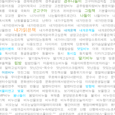
경주나들이
만들어본비누들
경제에관한책
경주골굴암
고구마와감자칩
고
고등어조림
고양이제국사
고전문양
고전문양비누
공주랑왕자랑비누.행운의열
군고구마
그림책
괘릉
국화꽃
국화차
굿잇츠
귀여운아이들
기분좋아지
나들이
버
꼬꼬면
꽃비누
나가사끼면
나는랄라랜드로간다.
나들이비누
독서계획
난동물을잘그려요
난쥐다
내가구입한책
내가만든것
내가만든것들
내가만든비누들
내가만든요리
내가만든티슈커버
내가만든파우치
내가만든
내가읽은책
선물한것
내가주문한책들
내게온책
내게온책들
내게온DSL
우
내맘대로좋은책
내아이에게읽어주고싶은책
냉장고손잡이
너무너무좋은책
마음에드는요리책
넘재미있는동화책
네가아니었다면
네버엔딩스토리세트
노
두비누
눈오는날
다용도연고
다이어리
단호박떡
단호박죽
닭가슴살을넣은
첨된이벤트
대구로가요.
대구우방랜드
대왕암송림
댓잎비누
더위
데코비누
들
독서치료
동글동글향수
동물비누
동시
동시집
동지팥죽
디카가고장났어
딸기비누
딸기랑녹두랑비누~
딸기랑녹두비누
딸기먹고싶어요.
딸기향
땅콩
립밤
뷰쓸책들
립밤만들기
마음에드는비누들
마음이따뜻한아이로자라길~
새
말하고싶지않아
맛난간식~옥수수
맛난아이스크림케익
맛난점심
맛있는삼
머핀비누
멋진그림
멋진요리책
멋진책선물
멸종위기의수달
명절에선물할
비누들
무더운여름을이기는방법
무료해수풀장다녀왔어요.
문수사
문수산
문
센터수업작품
문화센터수업중
문화센터에서받은비누수업
미리받은생일선물
이올린연주
박칼린
반월성
발렌타인데이
발렌타인선물
방향제
배아픈아이
버물리연고
벚꽃
베게커버
벼랑위의포뇨
보기에도넘이쁜비누들
보물창고
MP비누
봄나들이
봄맞이비누들
부채춤
분양받은초록이들
불국사
비누만
기책
비누선물
비누선물포장
비누주문
비누주문은오늘까지만~
비누향기로감
.
비오는날
비오는날엄마와딸래미의대화
빨간머리앤
빵점아빠백점엄마
뾰
세트들
사랑과감사의마음을비누속에담았어요.
사인본
산행
산행에서만나는초
어요.^^
새로바뀐알라딘박스좋아요.^^
새로운라면
새로운알라딘박스~좋아요.^