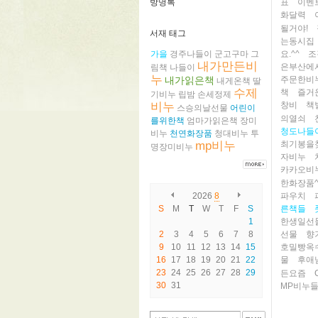
방명록
표
이벤
화달력
될거야!
서재 태그
는동시집
가을
경주나들이
군고구마
그
요.^^
조
내가만든비
은부산에
림책
나들이
누
내가읽은책
주문한비
내게온책
딸
수제
책
즐거
기비누
립밤
손세정제
비누
창비
책
스승의날선물
어린이
의열쇠
를위한책
엄마가읽은책
장미
청도나들
비누
천연화장품
청대비누
투
mp비누
최기봉을
명장미비누
자비누
카카오비
한화장품^
2026
8
파우치
S
M
T
W
T
F
S
른책들
1
한생일선
2
3
4
5
6
7
8
선물
향
9
10
11
12
13
14
15
호밀빵옥
16
17
18
19
20
21
22
물
후애
23
24
25
26
27
28
29
든요즘
30
31
MP비누