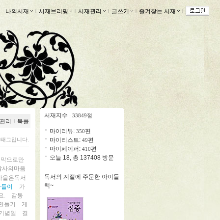
나의서재
ｌ
서재브리핑
ｌ
서재관리
ｌ
글쓰기
ｌ
즐겨찾는 서재
ｌ
서재지수
: 33849점
관리
ｌ
북플
마이리뷰:
편
350
 태그입니다.
마이리스트:
편
49
마이페이퍼:
편
410
오늘 18, 총 137408 방문
지막으로만
감사의마음
독서의 계절에 주문한 아이들
가을은독서
책~
나들이
가
.
감동
만들기
게
기념일
결