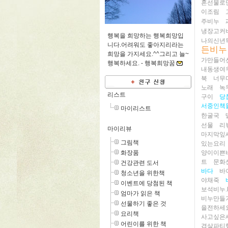
혼선물로
이조림
주비누
냉장고커
행복을 희망하는 행복희망입
나의신년
니다.어려워도 좋아지리라는
든비누
희망을 가지세요.^^그리고 늘~
가만들어
행복하세요. -
행복희망꿈
내동생여
북
너무
노래
녹
리스트
구이
당
서중인책
마이리스트
한굴국
선물
리
마이리뷰
마지막잎
그림책
있는요리
화장품
양이이쁜
트
문화
건강관련 도서
바다
바
청소년을 위한책
야채죽
이벤트에 당첨된 책
보석비누.
엄마가 읽은 책
비누만들
선물하기 좋은 것
을전하세요
요리책
사고싶은
어린이를 위한 책
겹살파티했