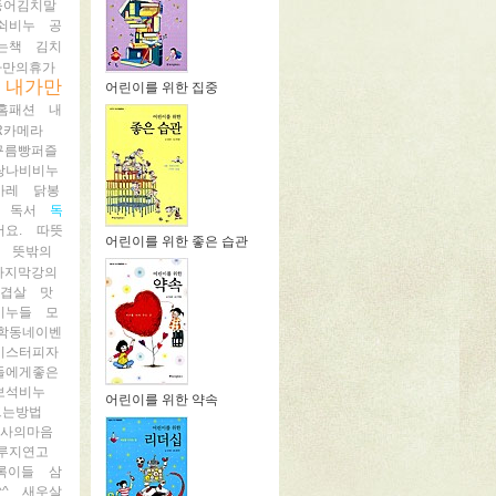
등어김치말
쇠비누
공
는책
김치
나만의휴가
내가만
어린이를 위한 집중
홈패션
내
R카메라
구름빵퍼즐
랑나비비누
카레
닭봉
독서
독
요.
따뜻
어린이를 위한 좋은 습관
뜻밖의
마지막강의
겹살
맛
비누들
모
학동네이벤
미스터피자
들에게좋은
보석비누
어린이를 위한 약속
드는방법
사의마음
루지연고
록이들
삼
^
새우살