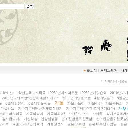
글보기
ｌ
서재브리핑
ｌ
서재
이 서재에서 사용된
경제학이란
1학년필독도서목록
2008년마지막주문
2009년에읽은책
2010년마
2011년나의소망~건강하게잘지내기~
2011년에읽을책들
4월에읽은책
5월달
가을
물
6월에읽은책
6월에읽을책들
가을나들이
가을산행
가을운동회
가을하늘
가족과함께떠난거제도여행기
가족과함께한거제도여행기(2탄)
가족
아하는버섯볶음
가족의의미
가족의의미!
간단한토스트
간절곶
감기조심하세요
감사합니다.
거실책장
건강한생활
건조한발을위한풋밤
건조한발을위한풋밤
잔세트
겨울의대표간식호떡
겨울철음식
결혼12주년
결혼13주년기념일
결혼