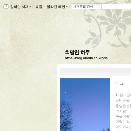
알라딘 서재
ｌ
북플
ｌ
알라딘 메인
ｌ
서재통합 검색
희망찬 하루
https://blog.aladin.co.kr/yss
태그
13살의
든비누들
을담은선
의계절~
족들이좋
이있는책
이또커피