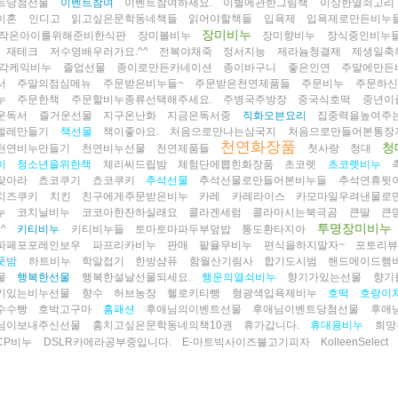
트당첨선물
이벤트참여
이벤트참여하세요.
이별에관한그림책
이상한열쇠고리
이혼
인디고
읽고싶은문학동네책들
읽어야할책들
입욕제
입욕제로만든비누
장미비누
작은아이를위해준비한식판
장미볼비누
장미향비누
장식중인비누
재테크
저수영배우러가요.^^
전복야채죽
정서지능
제라늄청결제
제생일축
각케익비누
졸업선물
종이로만든카네이션
종이바구니
좋은인연
주말에만든
서
주말의점심메뉴
주문받은비누들~
주문받은천연제품들
주문비누
주문하신
누
주문한책
주문할비누종류선택해주세요.
주병국주방장
중국식호떡
중년이
운독서
즐거운선물
지구온난화
지금은독서중
직화오븐요리
집중력을높여주
벌레만들기
책선물
책이좋아요.
처음으로만나는삼국지
처음으로만들어본통장
천연화장품
청
천연비누만들기
천연비누선물
천연제품들
첫사랑
청대
이
청소년을위한책
체리씨드립밤
체험단에뽑힌화장품
초코렛
초코렛비누
찾아라
쵸코쿠기
쵸코쿠키
추석선물
추석선물로만들어본비누들
추석연휴뒷
치즈쿠키
치킨
친구에게주문받은비누
카레
카레라이스
카모마일우려낸물로
누
코치닐비누
코코아한잔하실래요
콜라겐세럼
콜라마시는북극곰
큰딸
큰
투명장미비누
^
키티비누
키티비누들
토마토마파두부덮밥
통도환타지아
파페포포레인보우
파프리카비누
판매
팥율무비누
편식을하지말자~
포토리
풋밤
하트비누
학알접기
한방샴퓨
함월산기림사
합기도시범
핸드메이드햄
물
행복한선물
행복한설날선물되세요.
행운의열쇠비누
향기가있는선물
향기
기있는비누선물
향수
허브농장
헬로키티빵
형광색입욕제비누
호떡
호랑이
수수빵
호박고구마
홈패션
후애님의이벤트선물
후애님이벤트당첨선물
후애
님이보내주신선물
훔치고싶은문학동네의책10권
휴가갑니다.
휴대용비누
희망
CP비누
DSLR카메라공부중입니다.
E-마트빅사이즈불고기피자
KolleenSelect
들