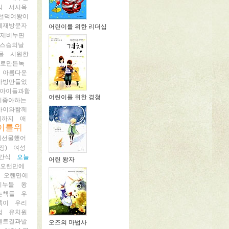
식
서시옥
선덕여왕이
세재방문자
어린이를 위한 리더십
수제비누판
스승의날
물
시원한
로만든녹
아름다운
가방만들었
아이들과함
어린이를 위한 경청
이좋아하는
아이와함께
비까지
애
이를위
게선물했어
장)
여성
간식
오늘
어린 왕자
오랜만에
오랜만에
비누들
왕
는책들
우
록이
우리
험
유치원
벤트결과발
오즈의 마법사