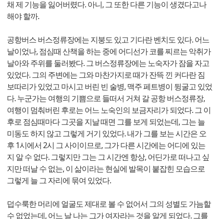
채 제 기능을 잃어버렸다. 아니, 그 또한 다른 기능이 생겼다고나
해야 할까.
공항버스 버스정류장에는 지붕도 있고 기다란 벤치도 있다. 어느
날이었나, 점심때 산책을 하는 중에 어디선가 코를 찌르는 악취가
날아와 주위를 둘러봤다. 그 버스정류장에는 노숙자가 잠을 자고
있었다. 그의 주변에는 그와 마찬가지로 때가 잔뜩 낀 커다란 짐
보따리가 있었고 마시고 버린 빈 술병, 맥주 페트병이 뒹굴고 있었
다. 누군가는 여행의 기쁨으로 들떠서 거쳐 갈 공항 버스정류장,
여행이 멈춰버린 후로는 어느 노숙인의 보금자리가 되었다. 그 이
후로 점심때마다 그곳을 지날 때면 그를 보게 되었는데, 그는 늘
미동도 하지 않고 그렇게 거기 있었다. 내가 그를 보는 시간은 오
후 1시에서 2시 그 사이이므로, 그가 다른 시간에는 어디에 있는
지 알 수 없다. 그렇지만 그는 그 시간엔 항상, 어딘가로 떠나고 싶
지만 떠날 수 없는, 이 삶이라는 현실에 발목이 붙잡힌 모습으로
그렇게 늘 그 자리에 묶여 있었다.
덥수룩한 머리에 얼굴도 제대로 볼 수 없어서 그의 성별도 가늠할
수 없었는데, 어느 날 나는 그가 여자라는 것을 알게 되었다. 그를