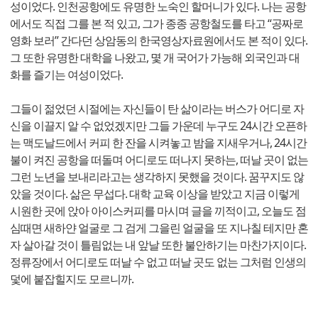
성이었다. 인천공항에도 유명한 노숙인 할머니가 있다. 나는 공항
에서도 직접 그를 본 적 있고, 그가 종종 공항철도를 타고 “공짜로
영화 보러” 간다던 상암동의 한국영상자료원에서도 본 적이 있다.
그 또한 유명한 대학을 나왔고, 몇 개 국어가 가능해 외국인과 대
화를 즐기는 여성이었다.
그들이 젊었던 시절에는 자신들이 탄 삶이라는 버스가 어디로 자
신을 이끌지 알 수 없었겠지만 그들 가운데 누구도 24시간 오픈하
는 맥도날드에서 커피 한 잔을 시켜놓고 밤을 지새우거나, 24시간
불이 켜진 공항을 떠돌며 어디로도 떠나지 못하는, 떠날 곳이 없는
그런 노년을 보내리라고는 생각하지 못했을 것이다. 꿈꾸지도 않
았을 것이다. 삶은 무섭다. 대학 교육 이상을 받았고 지금 이렇게
시원한 곳에 앉아 아이스커피를 마시며 글을 끼적이고, 오늘도 점
심때면 새하얀 얼굴로 그 검게 그을린 얼굴을 또 지나칠 테지만 혼
자 살아갈 것이 틀림없는 내 앞날 또한 불안하기는 마찬가지이다.
정류장에서 어디로도 떠날 수 없고 떠날 곳도 없는 그처럼 인생의
덫에 붙잡힐지도 모르니까.