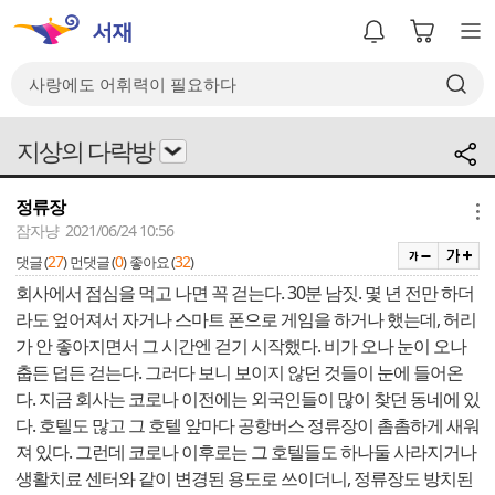
지상의 다락방
정류장
메뉴
잠자냥 2021/06/24 10:56
27
0
32
댓글 (
)
먼댓글 (
)
좋아요 (
)
회사에서 점심을 먹고 나면 꼭 걷는다. 30분 남짓. 몇 년 전만 하더
라도 엎어져서 자거나 스마트 폰으로 게임을 하거나 했는데, 허리
가 안 좋아지면서 그 시간엔 걷기 시작했다. 비가 오나 눈이 오나
춥든 덥든 걷는다. 그러다 보니 보이지 않던 것들이 눈에 들어온
다. 지금 회사는 코로나 이전에는 외국인들이 많이 찾던 동네에 있
다. 호텔도 많고 그 호텔 앞마다 공항버스 정류장이 촘촘하게 새워
져 있다. 그런데 코로나 이후로는 그 호텔들도 하나둘 사라지거나
생활치료 센터와 같이 변경된 용도로 쓰이더니, 정류장도 방치된