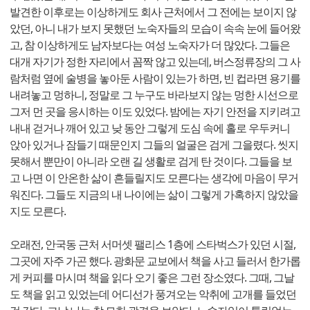
발견한 이후로는 이상하게도 회사 근처에서 그 전에는 보이지 않
았던, 아니 내가 보지 못했던 노숙자들의 모습이 속속 눈에 들어왔
고, 참 이상하게도 남자보다는 여성 노숙자가 더 많았다. 그들은
대개 자기가 정한 자리에서 꼼짝 않고 있는데, 버스정류장의 그 사
람처럼 옆에 술병을 놓아둔 사람이 있는가 하면, 빈 컵라면 용기를
내려놓고 멍하니, 정말로 그 누구도 바라보지 않는 멍한 시선으로
그저 먼 곳을 응시하는 이도 있었다. 밤에는 자기 안전을 지키려고
내내 걷거나 깨어 있고 낮 동안 그렇게 도심 속에 홀로 우두커니
앉아 있거나 잠들기 때문인지 그들의 얼굴은 검게 그을렸다. 씻지
못해서 뿐만이 아니라 오랜 길 생활로 검게 탄 것이다. 그들을 보
고 나면 이 안온한 삶이 흔들릴지도 모른다는 생각에 마음이 무거
워진다. 그들도 지금의 내 나이에는 삶이 그렇게 가혹하지 않았을
지도 모른다.
오래전, 안국동 근처 서머셋 팰리스 1층에 스타벅스가 있던 시절,
그곳에 자주 가곤 했다. 광화문 교보에서 책을 사고 들러서 한가롭
게 커피를 마시며 책을 읽다 오기 좋은 그런 장소였다. 그때, 그날
도 책을 읽고 있었는데 어디선가 풍겨오는 악취에 고개를 들었던