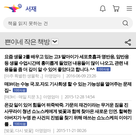
쁜이네 작은 책방
요즘 생물 2를 배우고 있는 고3 딸아이가 세포호흡과 명반응, 암반응
등 생물 수업시간에 흥미롭게 들었던 내용들이 많이 나오고, 관련 내
용들을 좀 더 깊이 알 수 있어 좋았다고 합니다. ^^
100자평
[아주 특별한 생물학 ..]
아영엄마 | 2016-06-09 23:26
매3비는 수능 국.포.자도 기사회생 할 수 있는 가능성을 열어주는 문제
집~
100자평
[매3비 - 매일 지문 3..]
아영엄마 | 2015-12-28 14:54
온갖 일이 있어 힘들어 뒤죽박죽. 가문의 재건이라는 무거운 짐을 진
사무라이 쳥년 쇼노스케에게 벚꽃과 함께 찾아온 새로운 인연. 할복한
아버지가 누명 쓴 사건의 진범을 찾기 위해 애쓰는 쇼노스케의 이야기
를 ..
100자평
[벚꽃, 다시 벚꽃]
아영엄마 | 2015-11-21 00:26