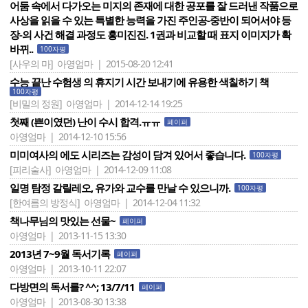
어둠 속에서 다가오는 미지의 존재에 대한 공포를 잘 드러낸 작품으로
사상을 읽을 수 있는 특별한 능력을 가진 주인공-중반이 되어서야 등
장-의 사건 해결 과정도 흥미진진. 1권과 비교할 때 표지 이미지가 확
바뀌..
100자평
[사우의 마]
아영엄마 | 2015-08-20 12:41
수능 끝난 수험생 의 휴지기 시간 보내기에 유용한 색칠하기 책
100자평
[비밀의 정원]
아영엄마 | 2014-12-14 19:25
첫째 (쁜이였던) 난이 수시 합격.ㅠㅠ
페이퍼
아영엄마 | 2014-12-10 15:56
미미여사의 에도 시리즈는 감성이 담겨 있어서 좋습니다.
100자평
[피리술사]
아영엄마 | 2014-12-09 11:08
일명 탐정 갈릴레오, 유가와 교수를 만날 수 있으니까.
100자평
[한여름의 방정식]
아영엄마 | 2014-12-04 11:32
책나무님의 맛있는 선물~
페이퍼
아영엄마 | 2013-11-15 13:30
2013년 7~9월 독서기록
페이퍼
아영엄마 | 2013-10-11 22:07
다방면의 독서를? ^^; 13/7/11
페이퍼
아영엄마 | 2013-08-30 13:38