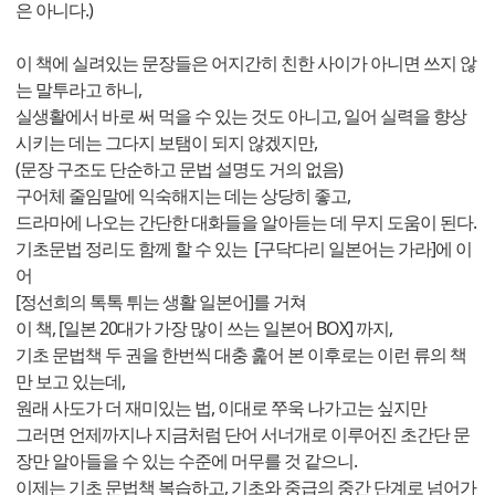
은 아니다.)
이 책에 실려있는 문장들은 어지간히 친한 사이가 아니면 쓰지 않
는 말투라고 하니,
실생활에서 바로 써 먹을 수 있는 것도 아니고, 일어 실력을 향상
시키는 데는 그다지 보탬이 되지 않겠지만,
(문장 구조도 단순하고 문법 설명도 거의 없음)
구어체 줄임말에 익숙해지는 데는 상당히 좋고,
드라마에 나오는 간단한 대화들을 알아듣는 데 무지 도움이 된다.
기초문법 정리도 함께 할 수 있는 [구닥다리 일본어는 가라]에 이
어
[정선희의 톡톡 튀는 생활 일본어]를 거쳐
이 책, [일본 20대가 가장 많이 쓰는 일본어 BOX] 까지,
기초 문법책 두 권을 한번씩 대충 훑어 본 이후로는 이런 류의 책
만 보고 있는데,
원래 사도가 더 재미있는 법, 이대로 쭈욱 나가고는 싶지만
그러면 언제까지나 지금처럼 단어 서너개로 이루어진 초간단 문
장만 알아들을 수 있는 수준에 머무를 것 같으니.
이제는 기초 문법책 복습하고, 기초와 중급의 중간 단계로 넘어가