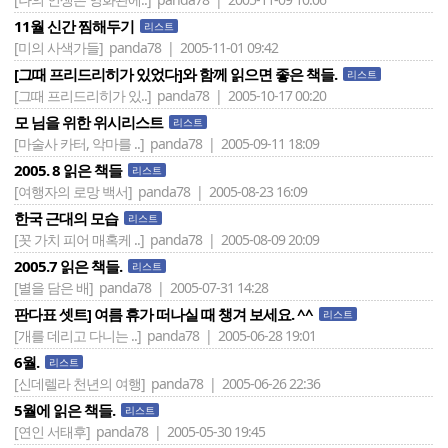
11월 신간 찜해두기
리스트
[미의 사색가들]
panda78 | 2005-11-01 09:42
[그때 프리드리히가 있었다]와 함께 읽으면 좋은 책들.
리스트
[그때 프리드리히가 있..]
panda78 | 2005-10-17 00:20
모 님을 위한 위시리스트
리스트
[마술사 카터, 악마를 ..]
panda78 | 2005-09-11 18:09
2005. 8 읽은 책들
리스트
[여행자의 로망 백서]
panda78 | 2005-08-23 16:09
한국 근대의 모습
리스트
[꼿 가치 피어 매혹케 ..]
panda78 | 2005-08-09 20:09
2005.7 읽은 책들.
리스트
[별을 담은 배]
panda78 | 2005-07-31 14:28
판다표 셋트] 여름 휴가 떠나실 때 챙겨 보세요. ^^
리스트
[개를 데리고 다니는 ..]
panda78 | 2005-06-28 19:01
6월.
리스트
[신데렐라 천년의 여행]
panda78 | 2005-06-26 22:36
5월에 읽은 책들.
리스트
[연인 서태후]
panda78 | 2005-05-30 19:45