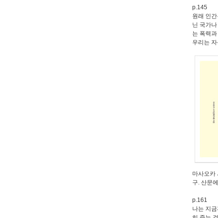
p.145
원래 인간
닌 국가나
는 폭력과
우리는 자
마사오카 
구. 산문
p.161
나는 지금
히 죽는 