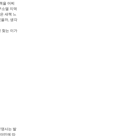
책을 어찌
구소멸 지역
은 새책 느
있을까, 생각
 찾는 이가
문명사는 발
벤야민에 따