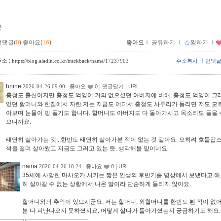
본
먼댓글(
0
)
좋아요(
16
)
좋아요
ｌ
공유하기
ｌ
찜하기
ｌ
소 :
ㅣ
https://blog.aladin.co.kr/trackback/nama/17237903
주소복사
먼댓
hnine
|
|
2026-04-26 09:00
좋아요
0
댓글달기
URL
충청도 출신이지만 충청도 억양이 거의 없으셨던 아버지에 비해, 충청도 억양이 그
있던 할머니와 한집에서 자란 저는 지금도 어디서 충청도 사투리가 들리면 저도 모
아보며 눈물이 핑 돌기도 합니다. 할머니도 아버지도 다 돌아가시고 목소리도 들을 
으니까요.
태연히 살아가는 것...한번도 태연히 살아가본 적이 없는 것 같아요. 오히려 호들갑스
석을 떨며 살아왔고 지금도 그러고 있는 듯. 생각해볼 말이네요.
nama
|
2026-04-26 10:24
좋아요
0
URL
35세에 사망한 마사오카 시키는 짧은 인생의 후반기를 병상에서 보냈다고 해
히 살아갈 수 없는 상황에서 나온 말이라 단순하게 들리지 않아요.
할머니와의 추억이 있으시군요. 저는 할머니, 외할머니를 한번도 뵌 적이 없어
분 다 피난나오지 못하셨지요. 어떻게 살다가 돌아가셨는지 궁금하기도 해요.