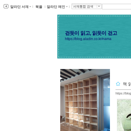
알라딘 서재
ｌ
북플
ｌ
알라딘 메인
ｌ
서재통합 검색
걷듯이 읽고, 읽듯이 걷고
https://blog.aladin.co.kr/nama
책 
https://bl