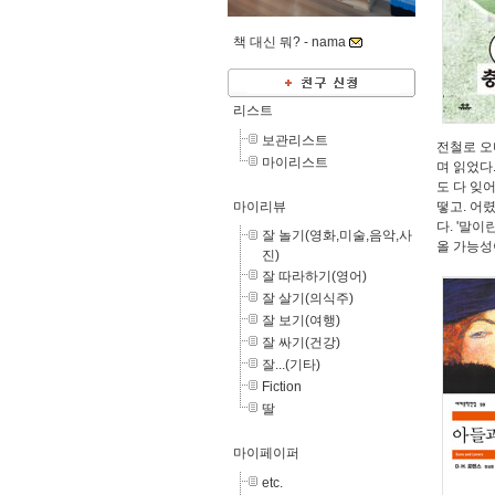
책 대신 뭐? -
nama
리스트
보관리스트
전철로 오
마이리스트
며 읽었다
도 다 잊
마이리뷰
떻고. 어
다. '말
잘 놀기(영화,미술,음악,사
올 가능성
진)
잘 따라하기(영어)
잘 살기(의식주)
잘 보기(여행)
잘 싸기(건강)
잘...(기타)
Fiction
딸
마이페이퍼
etc.