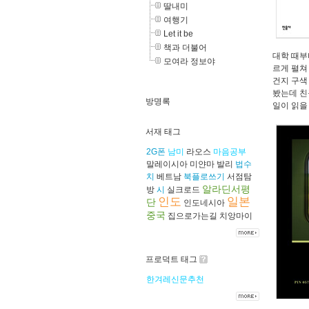
딸내미
여행기
Let it be
책과 더불어
대학 때부
모여라 정보야
르게 펼쳐
건지 구색
봤는데 친
방명록
일이 읽을
서재 태그
2G폰
남미
라오스
마음공부
말레이시아
미얀마
발리
법수
치
베트남
북플로쓰기
서점탐
알라딘서평
방
시
실크로드
인도
일본
단
인도네시아
중국
집으로가는길
치앙마이
프로덕트 태그
한겨레신문추천