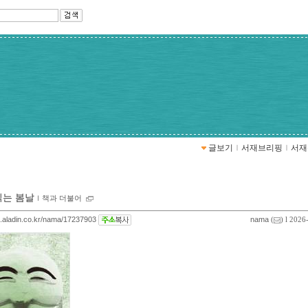
글보기
ｌ
서재브리핑
ｌ
서재
읽는 봄날
ｌ
책과 더불어
og.aladin.co.kr/nama/17237903
nama
(
) l 2026