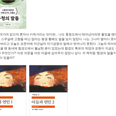
며가며 읽으며 혼자서 키득거리는 맛이란... 나도 충청도에서 태어났더라면 좋았을 텐데
. 스무살에 고향을 떠난 엄마는 평생 황해도 말을 잊지 않았다. 나는 그나마 몇마디 줏
어버리고 오늘도 표준어에 어긋날까 자기검증의 덫에서 벗어나지 못한다. 그놈의 띄어쓰
렸을 땐 동네에 함경도에서 월남한 분이 있었는데 함경도 특유의 억양과 표현이 지금도 
이란 무엇인가?' 이런 의문을 어린 마음에 심어주지 않았나 싶다. 저 책처럼 '함경의 말들'
이 있을까?