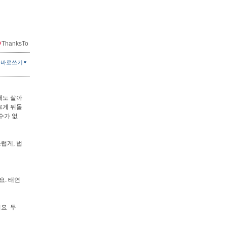
ThanksTo
글바로쓰기
래도 살아
르게 뒤돌
수가 없
럽게, 법
요. 태연
요. 두