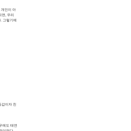
 개인이 아
면, 우리
. 그렇기에
 동갑이자 친
경우에도 태연
것이었다.