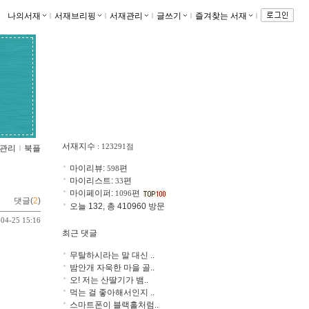
나의서재
ｌ
서재브리핑
ｌ
서재관리
ｌ
글쓰기
ｌ
즐겨찾는 서재
ｌ
서재지수
: 123291점
관리
ｌ
북플
마이리뷰:
편
598
마이리스트:
편
33
마이페이퍼:
편
1096
댓글(
2
)
오늘 132, 총 410960 방문
-04-25 15:16
최근 댓글
무탈하시라는 말 대신 ..
밤안개 자욱한 마을 골..
오! 저는 산딸기가 뱀..
먹는 걸 좋아해서인지 ..
스마트폰이 블랙홀처럼..