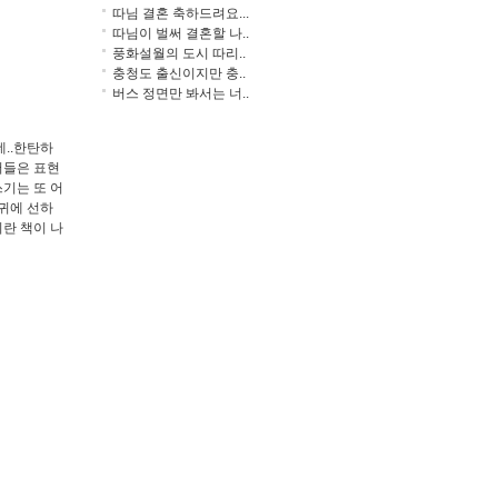
따님 결혼 축하드려요...
따님이 벌써 결혼할 나..
풍화설월의 도시 따리..
충청도 출신이지만 충..
버스 정면만 봐서는 너..
..한탄하
어들은 표현
기는 또 어
귀에 선하
이란 책이 나