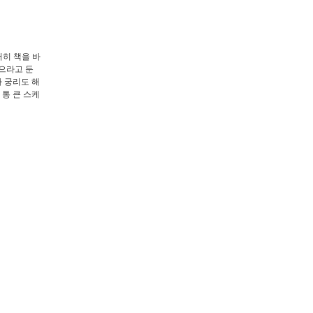
저히 책을 바
으라고 둔
까 궁리도 해
 통 큰 스케