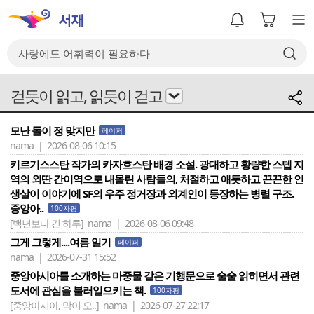
걷듯이 읽고, 읽듯이 걷고
모난 돌이 정 맞지만
페이퍼
nama | 2026-08-06 10:15
키르기스스탄 작가의 카자흐스탄 배경 소설. 광대하고 황량한 스텝 지
역의 외딴 간이역으로 내몰린 사람들의, 처절하고 애틋하고 끈끈한 인
생살이 이야기에 SF의 우주 정거장과 외계인이 등장하는 병렬 구조.
중앙아..
100자평
[백년보다 긴 하루]
nama | 2026-08-06 09:48
그게 그렇게....여름 일기
페이퍼
nama | 2026-07-31 15:52
중앙아시아를 소개하는 마중물 같은 기행문으로 술술 읽히면서 관련
도서에 관심을 불러일으키는 책.
100자평
[중앙아시아, 막이 오..]
nama | 2026-07-27 22:17