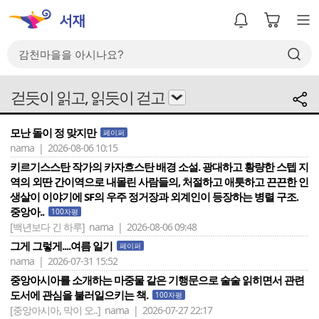
걷듯이 읽고, 읽듯이 걷고
모난 돌이 정 맞지만
페이퍼
nama | 2026-08-06 10:15
키르기스스탄 작가의 카자흐스탄 배경 소설. 광대하고 황량한 스텝 지
역의 외딴 간이역으로 내몰린 사람들의, 처절하고 애틋하고 끈끈한 인
생살이 이야기에 SF의 우주 정거장과 외계인이 등장하는 병렬 구조.
중앙아..
100자평
[백년보다 긴 하루]
nama | 2026-08-06 09:48
그게 그렇게....여름 일기
페이퍼
nama | 2026-07-31 15:52
중앙아시아를 소개하는 마중물 같은 기행문으로 술술 읽히면서 관련
도서에 관심을 불러일으키는 책.
100자평
[중앙아시아, 막이 오..]
nama | 2026-07-27 22:17