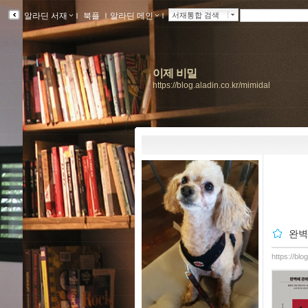
알라딘 서재
ｌ
북플
ｌ
알라딘 메인
ｌ
서재통합 검색
이제 비밀
https://blog.aladin.co.kr/mimidal
완벽
https://blo