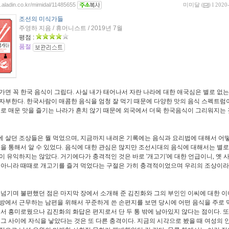
g.aladin.co.kr/mimidal/11485655
미미달
(
) l 2020
조선의 미식가들
주영하 지음 / 휴머니스트 / 2019년 7월
평점 :
품절
가면 꼭 한국 음식이 그립다. 사실 내가 태어나서 자란 나라에 대한 애국심은 별로 없는
자부한다. 한국사람이 매콤한 음식을 엄청 잘 먹기 때문에 다양한 맛의 음식 스펙트럼이
도로 매운 맛을 즐기는 나라가 흔치 않기 때문에 외국에서 더욱 한국음식이 그리워지는
 살던 조상들은 뭘 먹었으며, 지금까지 내려온 기록에는 음식과 요리법에 대해서 어
책을 통해서 알 수 있었다. 음식에 대한 관심은 많지만 조선시대의 음식에 대해서는 별로
이 유익하지는 않았다. 거기에다가 충격적인 것은 바로 '개고기'에 대한 언급이니, 옛 
 아니라 때때로 개고기를 즐겨 먹었다는 구절은 가히 충격적이었으며 우리의 조상이라
 넘기며 불편했던 점은 마지막 장에서 소개해 준 김진화와 그의 부인인 이씨에 대한 이
방에서 근무하는 남편을 위해서 꾸준하게 쓴 손편지를 보면 당시에 어떤 음식을 주로
어서 흥미로웠으나 김진화의 화답은 편지로서 단 두 통 밖에 남아있지 않다는 점이다. 또
 그 사이에 자식을 낳았다는 것은 또 다른 충격이다. 지금의 시각으로 봤을 때 여성의 