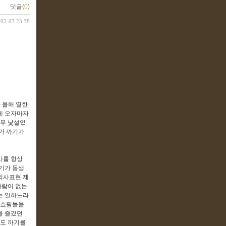
댓글(
0
)
-02-03 23:38
 올해 열한
집에 오자마자
너무 낯설었
가 까기가
사를 항상
기가 동생
 의사표현 제
사람이 없는
는 일하느라
 쇼핑몰을
을 즐겼던
가도 까기를