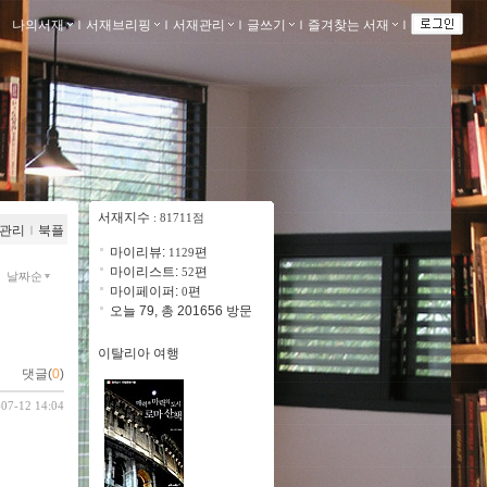
나의서재
ｌ
서재브리핑
ｌ
서재관리
ｌ
글쓰기
ｌ
즐겨찾는 서재
ｌ
서재지수
: 81711점
관리
ｌ
북플
마이리뷰:
편
1129
마이리스트:
편
52
날짜순
마이페이퍼:
편
0
오늘 79, 총 201656 방문
이탈리아 여행
댓글(
0
)
-07-12 14:04