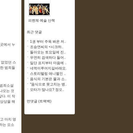
피렌체 예술 산책
최근 댓글
1권 부터 주욱 봐온 저..
은 곳에서 누
조승연씨의 <시크하..
돌아오는 토요일에 진..
우연히 검색하다 들어..
 없었던 스
일단 표지부터 마음에 ..
슷한 범죄들
네꺽이루어지길바래요.
스토리텔링 애니멜인 ..
음식의 기본은 물과 소..
"음식으로 못고치는 병..
 범죄소설
오타가 많나요? 정오..
 나오는 것
다. 이 작
먼댓글 (트랙백)
 상상을 해
고 마치 영
 하는 요소