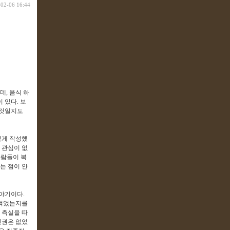
-02-06 16:44
데, 음식 하
 있다. 보
 것일지도
떻게 작성했
 관심이 없
사람들이 복
는 점이 안
야기이다.
 먹었는지를
 측실을 따
인권은 없었