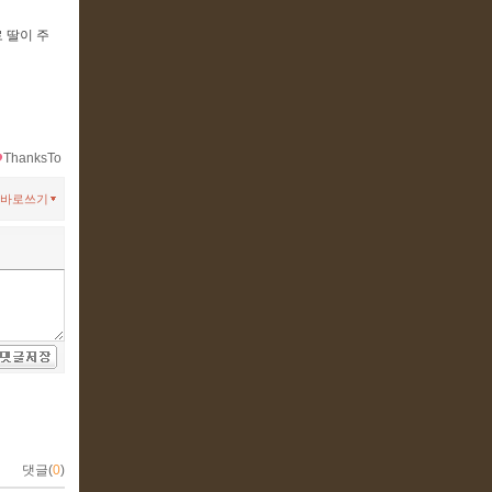
 딸이 주
ThanksTo
바로쓰기
댓글(
0
)