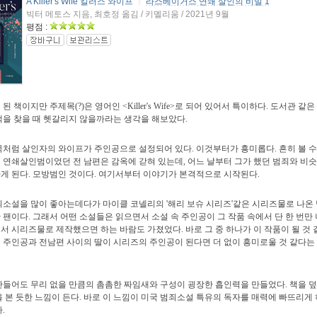
A Killer's Wife 킬러스 와이프
ㅣ
라스베이거스 연쇄 살인의 비밀 1
빅터 메토스 지음, 최호정 옮김 / 키멜리움 / 2021년 9월
평점 :
 책이지만 주제목(?)은 영어인 <Killer's Wife>로 되어 있어서 특이하다. 도서관 같
책을 찾을 때 헷갈리지 않을까라는 생각을 해보았다.
처럼 살인자의 와이프가 주인공으로 설정되어 있다. 이것부터가 흥미롭다. 흔히 볼 수
 연쇄살인범이었던 전 남편은 감옥에 갇혀 있는데, 어느 날부터 그가 했던 범죄와 비
게 된다. 모방범인 것이다. 여기서부터 이야기가 본격적으로 시작된다.
소설을 많이 좋아는데다가 마이클 코넬리의 '해리 보슈 시리즈'같은 시리즈물로 나온
 팬이다. 그래서 어떤 소설들은 읽으면서 소설 속 주인공이 그 작품 속에서 단 한 번만
서 시리즈물로 제작했으면 하는 바람도 가졌었다. 바로 그 중 하나가 이 작품이 될 것 같
 주인공과 전남편 사이의 딸이 시리즈의 주인공이 된다면 더 없이 흥미로울 것 같다는
들어도 무리 없을 만큼의 촘촘한 짜임새와 구성이 굉장한 흡인력을 만들었다. 책을 덮
을 본 듯한 느낌이 든다. 바로 이 느낌이 미국 범죄소설 특유의 독자를 매력에 빠뜨리게
.