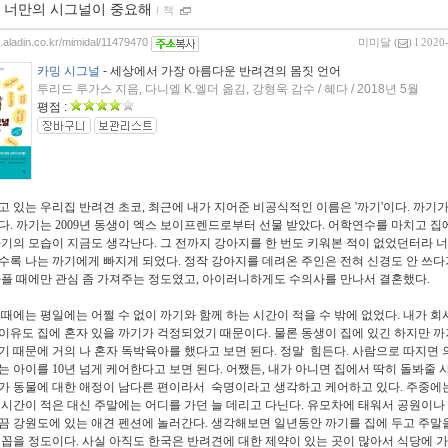
 너만의 시그널이 중요해
ｌ
책
g.aladin.co.kr/mimidal/11479470
미미달
(
) l 2020
카밍 시그널
- 세상에서 가장 아름다운 반려견의 몸짓 언어
투리드 루가스 지음, 다니엘 K.엘더 옮김, 강형욱 감수 / 혜다 / 2018년 5월
평점 :
고 있는 우리집 반려견 초코, 최근에 내가 지어준 비공식적인 이름은 '까기'이다. 까기가
다. 까기는 2009년 동생이 엑스 보이프렌드로부터 선물 받았다. 어학연수를 마치고 
까기의 모습이 지금도 생각난다. 그 전까지 강아지를 한 번도 키워본 적이 없었던터라 
수록 나는 까기에게 빠지게 되었다. 정작 강아지를 데려온 주인은 전혀 신경도 안 쓰다
아플 때에만 관심 좀 가져주는 정도였고, 아이러니하게도 수의사를 만나서 결혼했다.
 때에는 평일에는 어쩔 수 없이 까기와 함께 하는 시간이 적을 수 밖에 없었다. 내가 회
이유도 집에 혼자 있을 까기가 걱정되었기 때문이다. 물론 동생이 집에 있긴 하지만 까
기 때문에 거의 나 혼자 독박육아를 했다고 보면 된다. 정말 힘든다. 사람으로 따지면
는 아이를 10년 넘게 케어한다고 보면 된다. 어쨌든, 내가 아니면 집에서 딱히 돌봐줄 
가 동물에 대한 애정이 남다른 편이라서 숙명이라고 생각하고 케어하고 있다. 주중에
 시간이 적은 대신 주말에는 어디를 가던 늘 데리고 다닌다. 유모차에 태워서 공원이나
끔 강원도에 있는 애견 펜션에 놀러간다. 생각해보면 일년동안 까기를 집에 두고 주말
 꼽을 정도이다. 사실 아직도 한국은 반려견에 대한 제약이 있는 곳이 많아서 식당에 