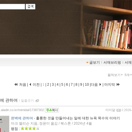
글보기
ｌ
서재브리핑
ｌ
서재
펼쳐보기
5개
처음 |
이전 |
1
|
2
|
3
|
4
|
5
|
6
|
7
|
8
|
9
|
10
|
다음
|
마지막
에 관하여
ｌ
밑줄긋기
g.aladin.co.kr/mimidal/17387302
미미달
(
) l 2026
완벽에 관하여
- 훌륭한 것을 만들어내는 일에 대한 뉴욕 목수의 이야기
마크 엘리슨 지음, 정윤미 옮김 / 북스톤 / 2024년 4월
평점 :