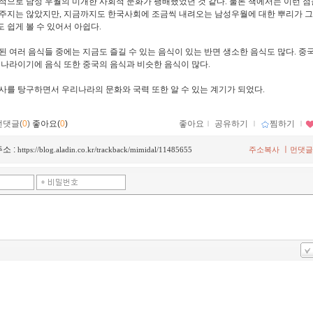
적으로 남성 우월의 미개한 사회적 문화가 팽배했었던 것 같다. 물론 책에서는 이런 점
주지는 않았지만, 지금까지도 한국사회에 조금씩 내려오는 남성우월에 대한 뿌리가 그
 쉽게 볼 수 있어서 아쉽다.
된 여러 음식들 중에는 지금도 즐길 수 있는 음식이 있는 반면 생소한 음식도 많다. 중
 나라이기에 음식 또한 중국의 음식과 비슷한 음식이 많다.
사를 탕구하면서 우리나라의 문화와 국력 또한 알 수 있는 계기가 되었다.
먼댓글(
0
)
좋아요(
0
)
좋아요
ｌ
공유하기
ｌ
찜하기
ｌ
소 :
ㅣ
https://blog.aladin.co.kr/trackback/mimidal/11485655
주소복사
먼댓글