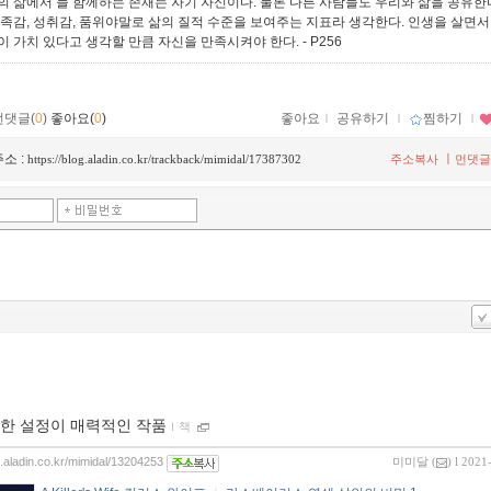
의 삶에서 늘 함께하는 존재는 자기 자신이다. 물론 다른 사람들도 우리와 삶을 공유한다
만족감, 성취감, 품위야말로 삶의 질적 수준을 보여주는 지표라 생각한다. 인생을 살면서
이 가치 있다고 생각할 만큼 자신을 만족시켜야 한다.
- P256
먼댓글(
0
)
좋아요(
0
)
좋아요
ｌ
공유하기
ｌ
찜하기
ｌ
소 :
ㅣ
https://blog.aladin.co.kr/trackback/mimidal/17387302
주소복사
먼댓글
한 설정이 매력적인 작품
ｌ
책
g.aladin.co.kr/mimidal/13204253
미미달
(
) l 2021