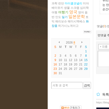
우리
과학
런던
마이클코넬리
미야
는 
베미유키
생물
스크랩
심리학
순간
영국
여행기
여행
영어
음
일본문학
반
인도
일기
토
익
해리보슈
해미시맥베스
화
장품
히가시노게이고
댓글(
0
)
먼댓글 주
2026
8
S
M
T
W
T
F
S
1
2
3
4
5
6
7
8
9
10
11
12
13
14
15
16
17
18
19
20
21
22
23
24
25
26
27
28
29
30
31
독특
https://blo