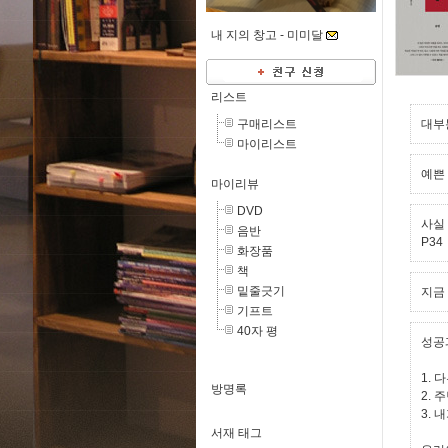
내 지의 창고 -
미미달
리스트
구매리스트
대부
마이리스트
예쁜 
마이리뷰
DVD
사실
음반
P34
화장품
책
밑줄긋기
지금
기프트
40자 평
성공
1.
방명록
2.
3. 
서재 태그