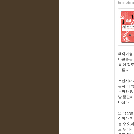
https://blo
해외여행 
나만큼은 
통 이 정
모른다.
조선시대에
는지 이 
는터라 많
날 뿐만이
타깝다.
또 책장을
이씨가 지
볼 수 있
로 두어서