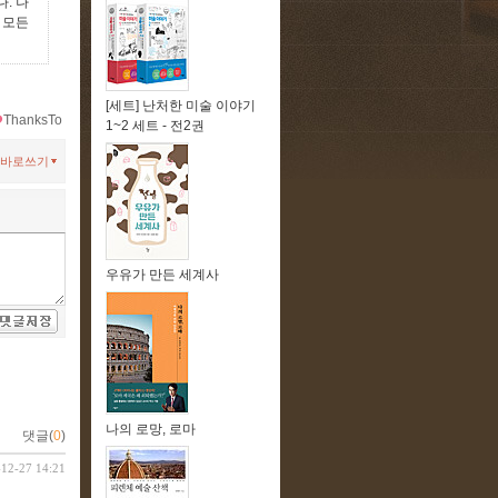
. 나
 모든
[세트] 난처한 미술 이야기
ThanksTo
1~2 세트 - 전2권
바로쓰기
우유가 만든 세계사
나의 로망, 로마
댓글(
0
)
-12-27 14:21