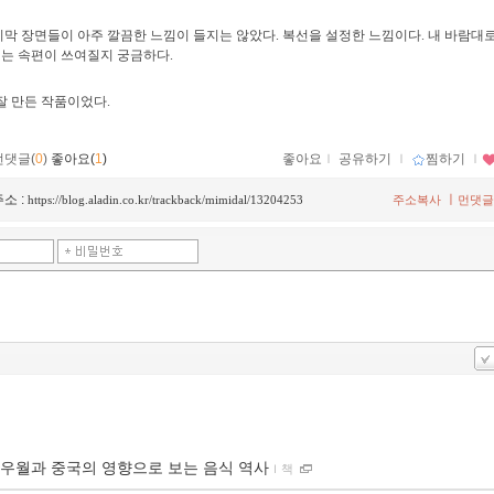
막 장면들이 아주 깔끔한 느낌이 들지는 않았다. 복선을 설정한 느낌이다. 내 바람대로
는 속편이 쓰여질지 궁금하다.
잘 만든 작품이었다.
먼댓글(
0
)
좋아요(
1
)
좋아요
ｌ
공유하기
ｌ
찜하기
ｌ
소 :
ㅣ
https://blog.aladin.co.kr/trackback/mimidal/13204253
주소복사
먼댓글
우월과 중국의 영향으로 보는 음식 역사
ｌ
책