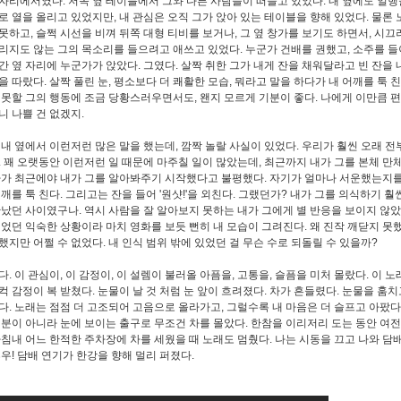
자리에서였다. 저쪽 옆 테이블에서 그와 다른 사람들이 떠들고 있었다. 내 옆에도 일행
로 열을 올리고 있었지만, 내 관심은 오직 그가 앉아 있는 테이블을 향해 있었다. 물론
못하고, 슬쩍 시선을 비껴 뒤쪽 대형 티비를 보거나, 그 옆 창가를 보기도 하면서, 시끄
리지도 않는 그의 목소리를 들으려고 애쓰고 있었다. 누군가 건배를 권했고, 소주를 들
간 옆 자리에 누군가가 앉았다. 그였다. 살짝 취한 그가 내게 잔을 채워달라고 빈 잔을 
을 따랐다. 살짝 풀린 눈, 평소보다 더 쾌활한 모습, 뭐라고 말을 하다가 내 어깨를 툭 
 못할 그의 행동에 조금 당황스러우면서도, 왠지 모르게 기분이 좋다. 나에게 이만큼 
니 나쁠 건 없겠지.
 내 옆에서 이런저런 많은 말을 했는데, 깜짝 놀랄 사실이 있었다. 우리가 훨씬 오래 
. 꽤 오랫동안 이런저런 일 때문에 마주칠 일이 많았는데, 최근까지 내가 그를 본체 만
다가 최근에야 내가 그를 알아봐주기 시작했다고 불평했다. 자기가 얼마나 서운했는지
어깨를 툭 친다. 그리고는 잔을 들어 '원샷!'을 외친다. 그랬던가? 내가 그를 의식하기 훨
만났던 사이였구나. 역시 사람을 잘 알아보지 못하는 내가 그에게 별 반응을 보이지 않았
겪었던 익숙한 상황이라 마치 영화를 보듯 뻔히 내 모습이 그려진다. 왜 진작 깨닫지 못
했지만 어쩔 수 없었다. 내 인식 범위 밖에 있었던 걸 무슨 수로 되돌릴 수 있을까?
다. 이 관심이, 이 감정이, 이 설렘이 불러올 아픔을, 고통을, 슬픔을 미처 몰랐다. 이 
컥 감정이 복 받쳤다. 눈물이 날 것 처럼 눈 앞이 흐려졌다. 차가 흔들렸다. 눈물을 훔
다. 노래는 점점 더 고조되어 고음으로 올라가고, 그럴수록 내 마음은 더 슬프고 아팠다
기분이 아니라 눈에 보이는 출구로 무조건 차를 몰았다. 한참을 이리저리 도는 동안 여
마침내 어느 한적한 주차장에 차를 세웠을 때 노래도 멈췄다. 나는 시동을 끄고 나와 담배
후우! 담배 연기가 한강을 향해 멀리 퍼졌다.