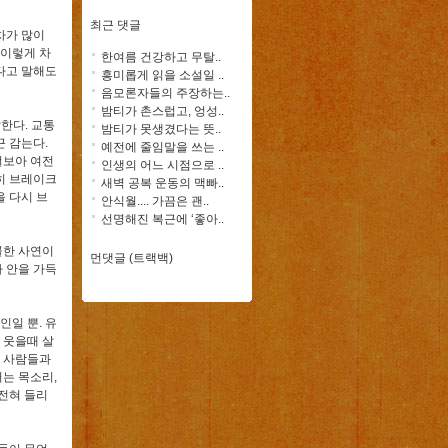
최근 댓글
차가 많이
 이렇게 차
한여름 건강하고 무탈..
혔다고 말해도
흥미롭게 읽을 소설일 ..
음모론자들의 주장하는..
밤티가 촌스럽고, 엉성..
한다. 교통
밤티가 못생겼다는 뜻..
 감는다.
예전에 줄임말을 쓰는 ..
걸보아 여전
인생의 어느 시점으로 ..
급히 브레이크
새벽 공복 운동의 맥빠..
을 다시 브
안식월.... 가끔은 괜..
선명해진 복근에 ‘좋아..
콜한 사연이
먼댓글 (트랙백)
차 안을 가득
인일 뿐. 유
 웃을때 살
가 사람들과
떠는 목소리,
전혀 들리