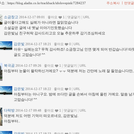
소 :
ㅣ
https://blog.aladin.co.kr/trackback/idolovepink/7284237
주소복사
먼댓글
소금창고
|
|
2014-12-17 09:01
좋아요
1
댓글달기
URL
글이좋다고해도 실례가 아니라면 잘읽었습니다
소설같은 글에 내 옛날 이야기인듯했습니다
감은빛님 친구허락 감사드리고요 오늘 추운하루 감기조심하세요
감은빛
|
2014-12-17 18:21
좋아요
0
URL
아유~ 실례는요? 무척 감사하죠! 소금창고님 인연 맺게 되어 반갑습니다! 따
글도 고맙습니다! ^^
북극곰
|
|
2014-12-17 09:26
좋아요
1
댓글달기
URL
아침부터 눈물이 왈칵하신거에요? ㅜㅜ 덕분에 저는 간만에 노래 잘 들었습니다만, .
감은빛
|
2014-12-17 18:22
좋아요
0
URL
아침부터는 아니구요. 밤에 쓰다만 글을 손봐서 아침에 올린 거예요. 말씀 
고맙습니다! ^^
다락방
|
|
2014-12-17 09:48
좋아요
1
댓글달기
URL
덕분에 저도 어떤 기억이 떠오르네요, 감은빛님.
아침부터..
감은빛
|
2014-12-17 18:23
좋아요
0
URL