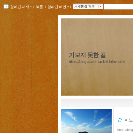
알라딘 서재
ｌ
북플
ｌ
알라딘 메인
ｌ
서재통합 검색
가보지 못한 길
https://blog.aladin.co.kr/idolovepink
어느
https://blo