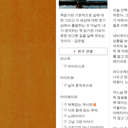
오늘 선택
책읽기란 기본적으로 삶에 대
막힌다. 
한 그리고 이 세상에 대한 호기
가 막혀서
심에서 출발하는 것 아닐까. 내
별로 이해
가 생각하는 책 읽기란 가보지
못한 또다른 길을 살짝 엿보는
네비게이션
것이다. -
감은빛
상황을 보
어차피 늦
히 꽉 막
를 밟고 
리스트
레이크로 
마이리스트
라디오에선
나오고 있
마이리뷰
채웠다. 
삶의 흔적속으로
어느날 문
마이페이퍼
독 얼굴을
짝 패이는
제목없는 게시판
어울리는 
시와 함께 읽는 추억
아메리카노
노래이야기
지 않고 
그냥 그런 이야기
끄적끄적 아니 타닥타닥