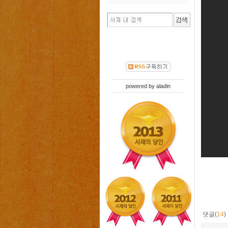
powered by
aladin
댓글(
14
)