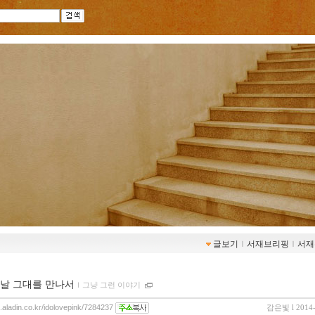
글보기
ｌ
서재브리핑
ｌ
서재
날 그대를 만나서
ｌ
그냥 그런 이야기
g.aladin.co.kr/idolovepink/7284237
감은빛
l 2014