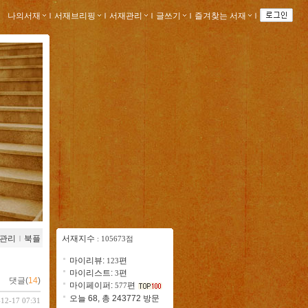
나의서재
ｌ
서재브리핑
ｌ
서재관리
ｌ
글쓰기
ｌ
즐겨찾는 서재
ｌ
관리
ｌ
북플
서재지수
: 105673점
마이리뷰:
편
123
마이리스트:
편
3
댓글(
14
)
마이페이퍼:
편
577
오늘 68, 총 243772 방문
-12-17 07:31