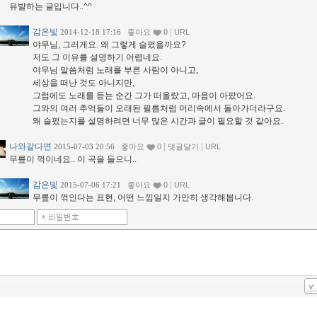
유발하는 글입니다..^^
감은빛
|
2014-12-18 17:16
좋아요
0
URL
야무님, 그러게요. 왜 그렇게 슬펐을까요?
저도 그 이유를 설명하기 어렵네요.
야무님 말씀처럼 노래를 부른 사람이 아니고,
세상을 떠난 것도 아니지만,
그럼에도 노래를 듣는 순간 그가 떠올랐고, 마음이 아팠어요.
그와의 여러 추억들이 오래된 필름처럼 머리속에서 돌아가더라구요.
왜 슬펐는지를 설명하려면 너무 많은 시간과 글이 필요할 것 같아요.
나와같다면
|
|
2015-07-03 20:56
좋아요
0
댓글달기
URL
무릎이 꺽이네요.. 이 곡을 들으니..
감은빛
|
2015-07-06 17:21
좋아요
0
URL
무릎이 꺾인다는 표현, 어떤 느낌일지 가만히 생각해봅니다.