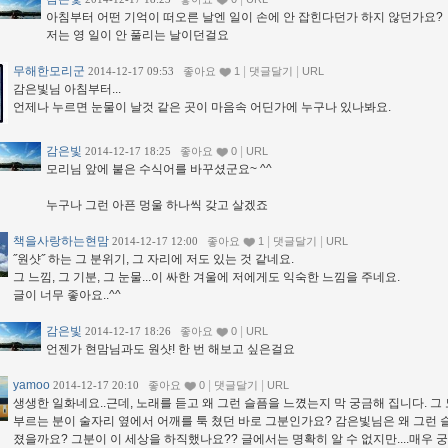
아침부터 어떤 기억이 떠오른 날엔 일이 손에 안 잡힌다던가 하지 않던가요?
저는 영 일이 안 풀리는 날이던걸요
무해한모리군
|
|
2014-12-17 09:53
좋아요
1
댓글달기
URL
감은빛님 아침부터...
언제나 누르면 눈물이 날것 같은 곳이 마음속 어딘가에 누구나 있나봐요.
감은빛
|
2014-12-17 18:25
좋아요
0
URL
모리님 앞에 붙은 수식어를 바꾸셨군요~ ^^
누구나 그런 아픈 멍울 하나씩 갖고 살겠죠
책을사랑하는현맘
|
|
2014-12-17 12:00
좋아요
1
댓글달기
URL
˝원샷˝ 하는 그 분위기, 그 자리에 저도 있는 것 같네요.
그 느낌, 그 기분, 그 눈물...이 싸한 겨울에 저에게도 익숙한 느낌을 주네요.
글이 너무 좋아요..^^
감은빛
|
2014-12-17 18:26
좋아요
0
URL
언젠가 현맘님과도 원샷! 한 번 해보고 싶은걸요
yamoo
|
|
2014-12-17 20:10
좋아요
0
댓글달기
URL
생생한 일화네요..근데, 노래를 듣고 왜 그런 슬픔을 느꼈는지 막 궁금해 집니다. 그
부르는 분이 술자리 옆에서 어깨를 툭 쳤던 바로 그분인가요? 감은빛님은 왜 그런 
졌을까요? 그분이 이 세상을 하직했나요?? 글에서는 명확히 알 수 없지만....매우 