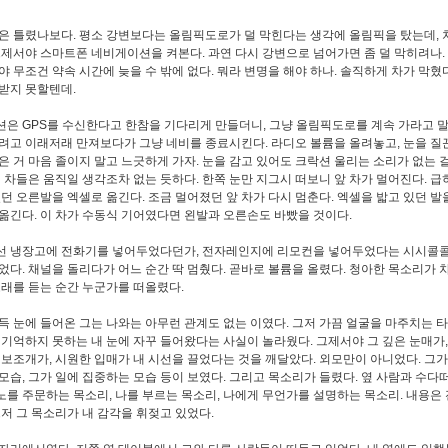
은 틀렸나보다. 평소 강변보다는 올림픽도로가 덜 막힌다는 생각에 올림픽을 탔는데, 
그제서야 스마트폰 네비게이션을 켜본다. 과연 다시 강변으로 넘어가면 좀 덜 막히려나.
야 무조건 약속 시간에 늦을 수 밖에 없다. 뭐라 변명을 해야 하나. 솔직하게 차가 막
받지 못할텐데.
은 GPS를 수신한다고 한참을 기다리게 만들더니, 그냥 올림픽도로를 계속 가라고 말
려고 이래저래 만져보다가 그냥 네비를 종료시킨다. 라디오 볼륨을 올려놓고, 눈을 질끈
은 거 마음 졸이지 말고 느긋하게 가자. 눈을 감고 있어도 크락션 울리는 소리가 없는 
힌 차들은 움직일 생각조차 없는 듯하다. 한쪽 눈만 지그시 떠보니 앞 차가 멀어진다. 
있던 오른발을 엑셀로 옮긴다. 조금 멀어졌던 앞 차가 다시 멈춘다. 엑셀을 밟고 있던 발
옮긴다. 이 차가 수동식 기어였다면 왼발과 오른손도 바빴을 것이다.
 냉장고에 전화기를 넣어두었다던가, 전자레인지에 리모컨을 넣어두었다는 시시콜
었다. 채널을 돌리다가 어느 순간 딱 멈췄다. 곧바로 볼륨을 올렸다. 청아한 목소리가 
노래를 듣는 순간 누군가를 떠올렸다.
득 눈에 들어온 그는 나와는 아무런 관계도 없는 이였다. 그저 가끔 얼굴을 마주치는 타
 기억하지 못하는 내 눈에 자꾸 들어왔다는 사실이 놀라웠다. 그제서야 그 깊은 눈매가,
 보조개가, 시원한 입매가 내 시선을 끌었다는 것을 깨달았다. 외모만이 아니었다. 그
모습, 그가 일에 집중하는 모습 등이 보였다. 그리고 목소리가 들렸다. 옆 사람과 수다
를 주문하는 목소리, 나를 부르는 목소리, 나에게 무언가를 설명하는 목소리. 내용은 
그저 그 목소리가 내 감각을 휘젖고 있었다.