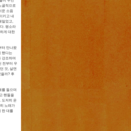
들이 무언
 노골적으로
러운 소음
이키고 내
내밀었고,
친다. 평소라
편하게 대한
전부터 만나왔
체 했다는
를 강조하며
씬 전부터 우
던 것, 살면
했을까? 후
노래를 들으며
치고 핸들을
. 도저히 운
전히 노래가
 한 대를