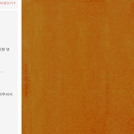
바로쓰기
뜻한 댓
..
남겨주셔서