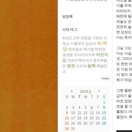
어느날 술
가를 주제
바라보지 
때문에 들
방명록
려놓는 순
천천히 술
서재 태그
면 상상도
다는 뜻이
4대강
고백
권정생
그린비
기
녹색
독교
기륭전자
김단야
당
그날 그는
딴지일보
박기범
박헌영
다는 사실
어린이
송경동
아다치미츠루
것. 그러
집
어린이책이야기
원자력발
또 한번 
원전
탈핵
전
이오덕
핵발전
린 가끔 
소
서 많이 
회가 막심
그땐 몰랐
2026
8
갑자기 울
S
M
T
W
T
F
S
바로 잡았
1
전을 할 
2
3
4
5
6
7
8
흘렀다. 
9
10
11
12
13
14
15
물었다. 
16
17
18
19
20
21
22
23
24
25
26
27
28
29
30
31