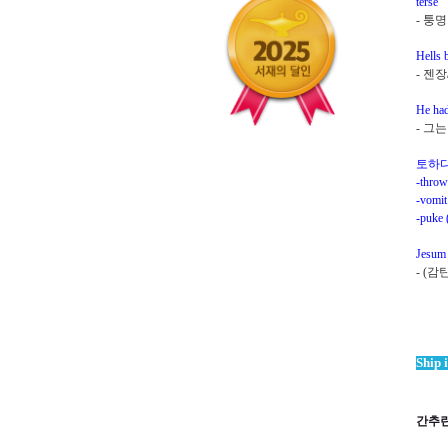
terse
-
퉁명
Hells b
-
젠장
He had
-
그는
토하
-throw
-vomit
-puke 
Jesum
- (
감
Ship i
간추린