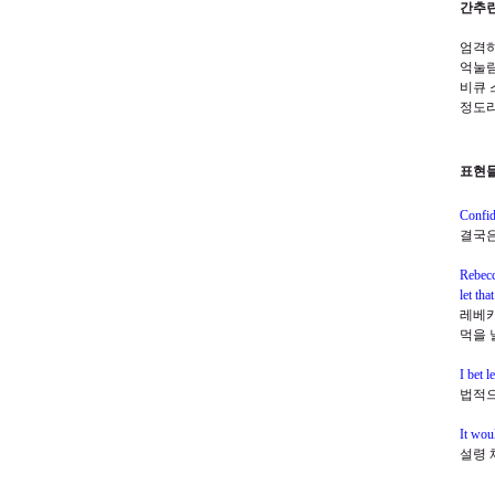
간추린
엄격하
억눌
비큐 
정도라
표현
Confid
결국은
Rebecc
let tha
레베카
먹을 
I bet 
법적으
It woul
설령 