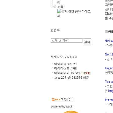
남편이
책
고백
소품
전에 
Olive
를 주
방명록
표현
slick a
-
아주
No fril
서재지수
: 262411점
-
간소
마이리뷰:
편
1267
feigni
마이리스트:
편
33
아무렇
마이페이퍼:
편
1656
오늘 227, 총 583576 방문
You co
-
그건
(*
lau
Put me
-
나에
powered by
aladin