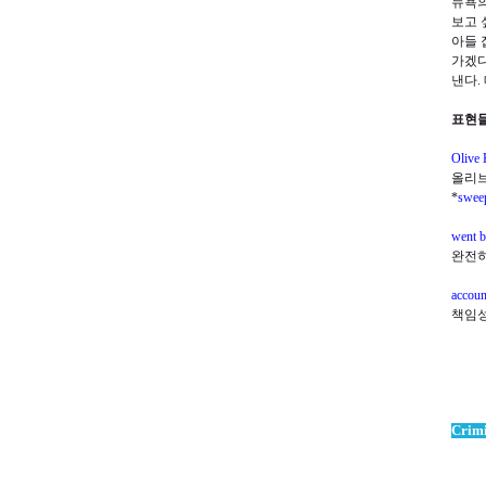
뉴욕의
보고 
아들 
가겠
낸다
.
표현
Olive 
올리브
*
sweep
went b
완전히
accoun
책임
Crimi