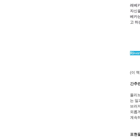
레베카
자신을
베카는
고 하
River
(이 
간추린
올리브
는 일
브러져
외롭게
계속하
표현