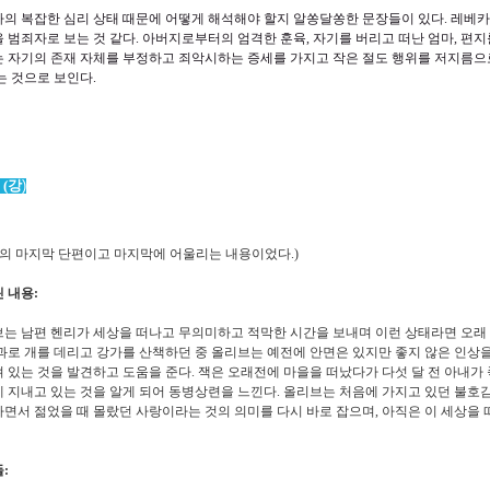
의 복잡한 심리 상태 때문에 어떻게 해석해야 할지 알쏭달쏭한 문장들이 있다
.
레베카
 범죄자로 보는 것 같다
.
아버지로부터의 엄격한 훈육
,
자기를 버리고 떠난 엄마
,
편지
 자기의 존재 자체를 부정하고 죄악시하는 증세를 가지고 작은 절도 행위를 저지름으
는 것으로 보인다
.
 (
강
)
책의 마지막 단편이고 마지막에 어울리는 내용이었다
.)
 내용
:
는 남편 헨리가 세상을 떠나고 무의미하고 적막한 시간을 보내며 이런 상태라면 오래
과로 개를 데리고 강가를 산책하던 중 올리브는 예전에 안면은 있지만 좋지 않은 인상을
 있는 것을 발견하고 도움을 준다
.
잭은 오래전에 마을을 떠났다가 다섯 달 전 아내가
 지내고 있는 것을 알게 되어 동병상련을 느낀다
.
올리브는 처음에 가지고 있던 불호감
면서 젊었을 때 몰랐던 사랑이라는 것의 의미를 다시 바로 잡으며
,
아직은 이 세상을 
들
: