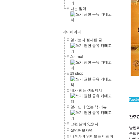
나는 엄마
마이페이퍼
일기보다 절제된 글
Journal
詩 shop
내가 만든 생활백서
Bask
알라딘에 없는 책 리뷰
간추린
그런 날이 있었지
남편과
설명해보자면
름답진
따져가며 읽어보는 어린이