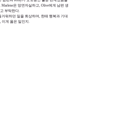
은 남편과
Kelly
가 오랫동안 불륜 관계였음을
고
Marlene
은 망연자실하고
, Olive
에게 남편 생
라고 부탁한다
.
 즐거워하던 일을 회상하며
,
한때 행복과 기대
,
이게 옳은 일인지
.