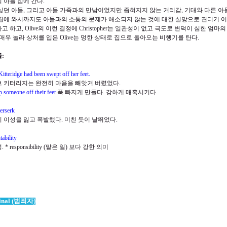
 아들 집에 간다
.
싶던 아들
,
그리고 아들 가족과의 만남이었지만 좁혀지지 않는 거리감
,
기대와 다른 아
집에 와서까지도 아들과의 소통의 문제가 해소되지 않는 것에 대한 실망으로 견디기
다고 하고
, Olive
의 이런 결정에
Christopher
는 일관성이 없고 극도로 변덕이 심한 엄마의
매우 놀라 상처를 입은
Olive
는 멍한 상태로 집으로 돌아오는 비행기를 탄다
.
들
:
Kitteridge had been swept off her feet.
 키터리지는 완전히 마음을 빼앗겨 버렸었다
.
 someone off their feet
푹 빠지게 만들다
.
강하게 매혹시키다
.
erserk
 이성을 잃고 폭발했다
.
미친 듯이 날뛰었다
.
tability
성
. * responsibility (
맡은 일
)
보다 강한 의미
nal (
범죄자
)