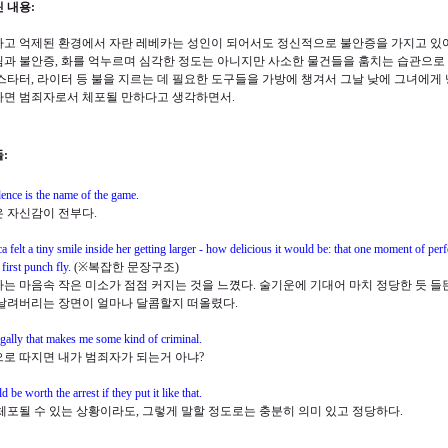
 내용
:
고 억제된 환경에서 자란 레베카는 성인이 되어서도 정신적으로 불안증을 가지고 있어
림과 불안증
,
화를 억누르며 심각한 정도는 아니지만 사소한 물건들을 훔치는 습관으로 
스타터
,
라이터 등 불을 지르는 데 필요한 도구들을 가방에 챙겨서 그날 낮에 그녀에게
면 범죄자로서 체포될 만하다고 생각하면서
.
들:
ence is the name of the game.
 자신감이 전부다
.
a felt a tiny smile inside her getting larger - how delicious it would be: that one moment of per
t first punch fly.
(
※
복잡한 문장구조
)
는 마음속 작은 미소가 점점 커지는 것을 느꼈다
.
술기운에 기대어 마치 정당한 듯 들
날려버리는 장면이 얼마나 달콤할지 떠올렸다
.
legally that makes me some kind of criminal.
로 따지면 내가 범죄자가 되는거 아냐
?
d be worth the arrest if they put it like that.
체포될 수 있는 상황이라도
,
그렇게 말할 정도로는 충분히 의미 있고 정당하다
.