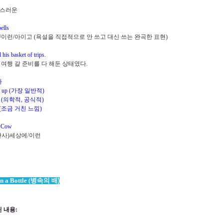
스러운
ells
/
이런
/
아이고
(
욕설을 직접적으로 안 쓰고 대신 쓰는 완곡한 표현
)
 his basket of trips.
 여행 갈 준비를 다 해둔 상태였다
.
다
 up (
가장 일반적
)
 (
의학적
,
공식적
)
(
조금 거친 느낌
)
 Cow
탄사
)
세상에
/
이런
n a Bottle (
병속의 배
)
 내용
: