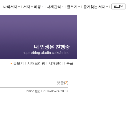
나의서재
ｌ
서재브리핑
ｌ
서재관리
ｌ
글쓰기
ｌ
즐겨찾는 서재
ｌ
내 인생은 진행중
https://blog.aladin.co.kr/hnine
글보기
ｌ
서재브리핑
ｌ
서재관리
ｌ
북플
댓글(
2
)
hnine
(
) l 2026-05-24 20:32