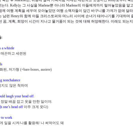
 죽은 후
Marlene
은
,
위층에 살며 가족처럼 지내던 세련되고 멋쟁이인
Kelly
로부터 죽
받는다
. Kelly
는 그 사실을
Marlene
뿐 아니라
Marlene
의 아들에게까지 털어놓았음을 알
함께 여행 계획을 세우며 모아놓았던 여행 소책자들이 담긴 바구니를 가져가 없애 달
는 남편
Henry
와 함께 아들 크리스토퍼와 며느리 사이에 손녀가 태어나기를 기대하며
던 꿈
,
계획
,
희망이 시간이 지나고 물거품이 되는 것에 대해 허망해한다
.
이래도 되는지
들
:
s a whistle
 매끈하고 세련된
ls
화된
,
저가형
(=bare-bones, austere)
ng nonchalance
지도 않은 척하며
uld laugh your head off.
 정말 배꼽 잡고 웃을 만한 일이야
.
gh one’s head
off
아주 크게 웃다
)
 to work
게 일을 시켜
/
나를 활용해
/
나 써먹어도 돼