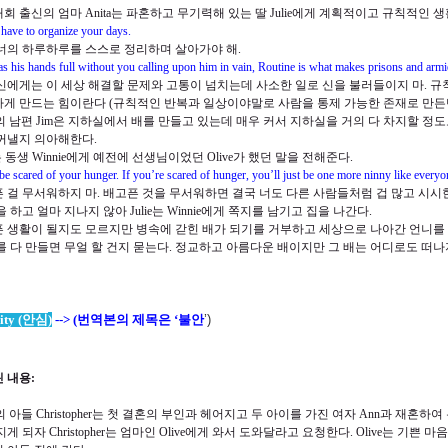
회 출신의 엄마
Anita
는 파혼하고 무기력해 있는 딸
Julie
에게 계획적이고 규칙적인 생
 have to organize your days.
너의 하루하루를 스스로 정리하며 살아가야 해
.
s his hands full without you calling upon him in vain, Routine is what makes prisons and arm
신에게는 이 세상 해결할 문제와 고통이 넘치는데 사소한 일로 신을 불러들이지 마
.
규
가게 만드는 힘이란다
(
규칙적인 반복과 일상이야말로 사람을 통제 가능한 존재로 만
의 남편
Jim
은 지하실에서 배를 만들고 있는데 매우 커서 지하실을 거의 다 차지할 정
꺼낼지 의아해한다
.
는 동생
Winnie
에게 예전에 선생님이었던
Olive
가 했던 말을 전해준다
.
be scared of your hunger. If you’re scared of hunger, you’ll just be one more ninny like everyo
 걸 무서워하지 마
.
배고픈 것을 무서워하면 결국 너도 다른 사람들처럼 겁 많고 시시한
을 하고 얼마 지나지 않아
Julie
는
Winnie
에게 쪽지를 남기고 집을 나간다
.
 생활이 될지도 모르지만 병속에 갇힌 배가 되기를 거부하고 세상으로 나아간 언니를
를 다 만들면 무얼 할 건지 묻는다
.
정교하고 아름다운 배이지만 그 배는 어디로도 떠나지
ity (
안심
)
--> (
번역본의 제목은
‘
불안
’)
 내용
:
의 아들
Christopher
는 첫 결혼의 부인과 헤어지고 두 아이를 가진 여자
Ann
과 재혼하여
지게 되자
Christopher
는 엄마인
Olive
에게 와서 도와달라고 요청한다
. Olive
는 기쁜 마