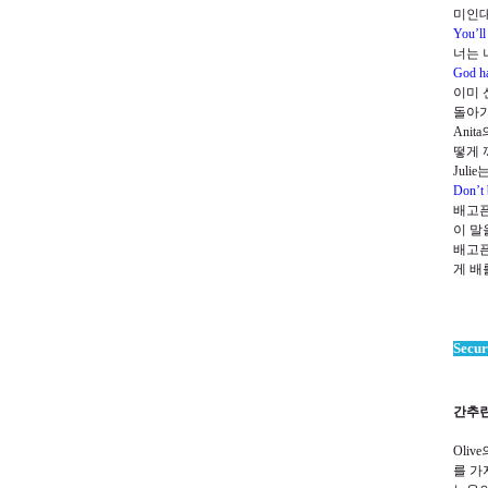
미인대
You’ll
너는 
God ha
이미 
돌아
Anita
떻게 
Julie
Don’t 
배고픈
이 말
배고픈
게 배
Secur
간추린
Olive
를 가