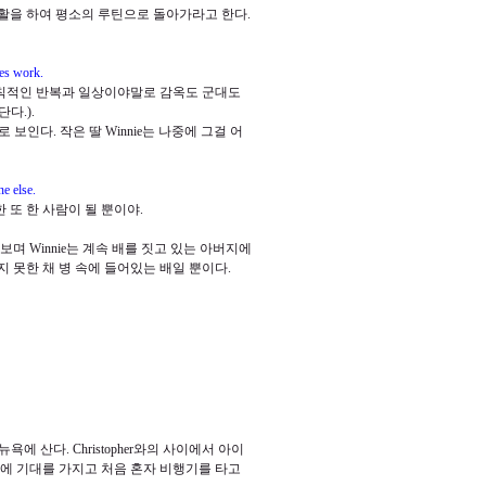
활을 하여 평소의 루틴으로 돌아가라고 한다
.
ies work.
칙적인 반복과 일상이야말로 감옥도 군대도
든단다
.).
도로 보인다
.
작은 딸
Winnie
는 나중에 그걸 어
ne else.
 또 한 사람이 될 뿐이야
.
 보며
Winnie
는 계속 배를 짓고 있는 아버지에
 못한 채 병 속에 들어있는 배일 뿐이다
.
 뉴욕에 산다
. Christopher
와의 사이에서 아이
음에 기대를 가지고 처음 혼자 비행기를 타고