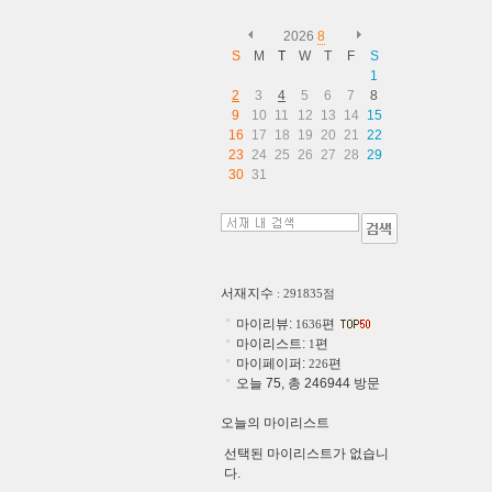
2026
8
S
M
T
W
T
F
S
1
2
3
4
5
6
7
8
9
10
11
12
13
14
15
16
17
18
19
20
21
22
23
24
25
26
27
28
29
30
31
서재지수
: 291835점
마이리뷰:
편
1636
마이리스트:
편
1
마이페이퍼:
편
226
오늘 75, 총 246944 방문
오늘의 마이리스트
선택된 마이리스트가 없습니
다.