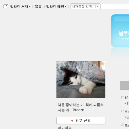
알라딘 서재
ｌ
북플
ｌ
알라딘 메인
ｌ
서재통합 검색
블루
https:
1
<
책을 좋아하는 이. 책에 파묻혀
사는 이. -
Breeze
조
<
조
마이리뷰