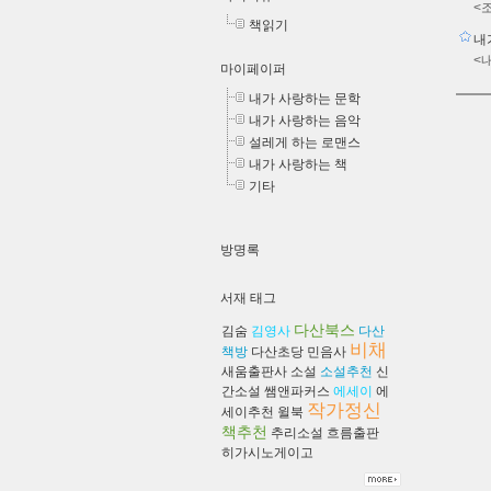
<
책읽기
내
<
마이페이퍼
내가 사랑하는 문학
내가 사랑하는 음악
설레게 하는 로맨스
내가 사랑하는 책
기타
방명록
서재 태그
다산북스
김숨
김영사
다산
비채
책방
다산초당
민음사
새움출판사
소설
소설추천
신
간소설
쌤앤파커스
에세이
에
작가정신
세이추천
윌북
책추천
추리소설
흐름출판
히가시노게이고