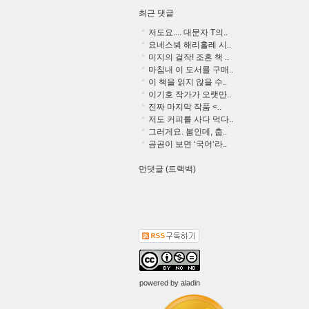
최근 댓글
저도요.... 대문자 T의..
요네스뵈 해리홀레 시..
미지의 걸작! 조흔 책 ..
마침내 이 도서를 구매..
이 책을 읽지 않을 수..
이기호 작가가 오랫만..
진짜 마지막 작품 <..
저도 커피를 사다 먹다..
그러게요. 봄인데, 춥..
곰곰이 보면 ‘국어‘라..
먼댓글 (트랙백)
powered by
aladin